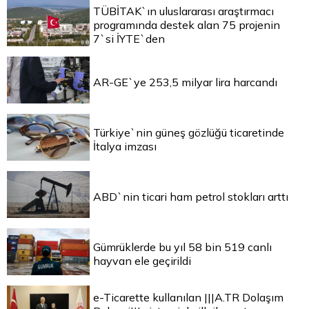
TÜBİTAK`ın uluslararası araştırmacı
programında destek alan 75 projenin
7`si İYTE`den
AR-GE`ye 253,5 milyar lira harcandı
Türkiye`nin güneş gözlüğü ticaretinde
İtalya imzası
ABD`nin ticari ham petrol stokları arttı
Gümrüklerde bu yıl 58 bin 519 canlı
hayvan ele geçirildi
e-Ticarette kullanılan |||A.TR Dolaşım