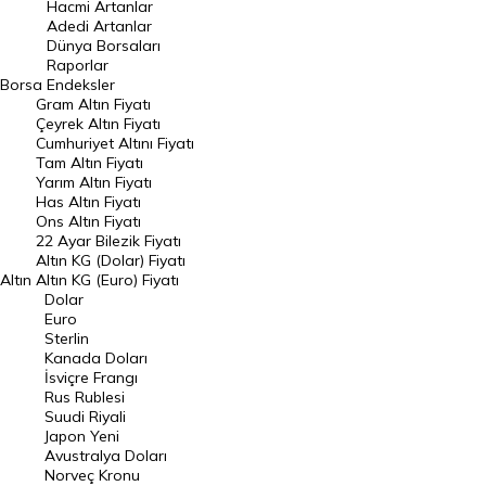
Hacmi Artanlar
Hacmi Artanlar
Adedi Artanlar
Geçmiş Kapanışlar
Dünya Borsaları
Raporlar
Dünya Borsaları
Borsa
Endeksler
Gram Altın Fiyatı
Raporlar
Çeyrek Altın Fiyatı
Endeksler
Cumhuriyet Altını Fiyatı
Tam Altın Fiyatı
Yarım Altın Fiyatı
DÖVİZ
Has Altın Fiyatı
Ons Altın Fiyatı
Döviz Kuru
22 Ayar Bilezik Fiyatı
Dolar Kuru
Altın KG (Dolar) Fiyatı
Altın
Altın KG (Euro) Fiyatı
Euro Kuru
Dolar
Euro
Pound Kuru
Sterlin
Kanada Doları
Frank Kuru
İsviçre Frangı
Riyal Kuru
Rus Rublesi
Suudi Riyali
Avustralya Doları
Japon Yeni
Avustralya Doları
Danimarka Kronu Kuru
Norveç Kronu