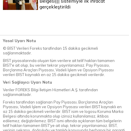
Belgesi||| sistemiyle ilk ihracat
gerçekleştirildi
Yasal Uyarı Notu
© BİST Verileri Foreks tarafından 15 dakika gecikmeli
sağlanmaktadır.
BIST piyasalarında oluşan tüm verilere ait telif hakları tamamen
BIST'e ait olup, bu veriler tekrar yayınlanamaz. Pay Piyasası,
Borçlanma Araçları Piyasası, Vadeli İşlem ve Opsiyon Piyasası
verileri BIST kaynaklı en az 15 dakika gecikmeli verilerdir.
Veri Sağlayıcı Uyarı Notu
Veriler FOREKS Bilgi İletişim Hizmetleri A.Ş. tarafından
sağlanmaktadır.
Foreks tarafından sağlanan Pay Piyasası, Borçlanma Araçları
Piyasası, Vadeli İşlem ve Opsiyon Piyasası verileri BIST kaynaklı en
az 15 dakika gecikmeli verilerdir. BIST isim ve logosu Koruma Marka
Belgesi altında korunmakta olup izinsiz kullanılamaz, iktibas
edilemez, değiştirilemez. BIST ismi altında açıklanan tüm belgelerin
telif hakları tamamen BIST'ye ait olup, tekrar yayınlanamaz. BIST,
verinin sekansı, doğruluğu ve tamlığı konusunda herhangi bir garanti