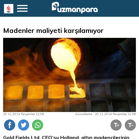
Madenler maliyeti karşılamıyor
20.11.2014 Perşembe 12:08
Güncelleme : 20.11.2014 Perşembe 12:08
Gold Fields Ltd. CEO’su Holland,
altın
madencilerinin