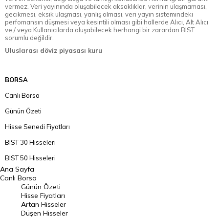
vermez. Veri yayınında oluşabilecek aksaklıklar, verinin ulaşmaması,
gecikmesi, eksik ulaşması, yanlış olması, veri yayın sistemindeki
perfomansın düşmesi veya kesintili olması gibi hallerde Alıcı, Alt Alıcı
ve / veya Kullanıcılarda oluşabilecek herhangi bir zarardan BIST
sorumlu değildir.
Uluslarası döviz piyasası kuru
BORSA
Canlı Borsa
Günün Özeti
Hisse Senedi Fiyatları
BIST 30 Hisseleri
BIST 50 Hisseleri
Ana Sayfa
BIST 100 Hisseleri
Canlı Borsa
Günün Özeti
En Çok Artan Hisseler
Hisse Fiyatları
Artan Hisseler
En Çok Düşen Hisseler
Düşen Hisseler