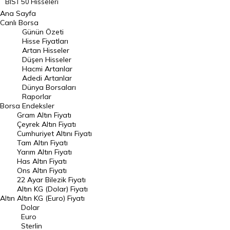
BIST 50 Hisseleri
Ana Sayfa
BIST 100 Hisseleri
Canlı Borsa
Günün Özeti
En Çok Artan Hisseler
Hisse Fiyatları
Artan Hisseler
En Çok Düşen Hisseler
Düşen Hisseler
Hacmi Artanlar
Hacmi Artanlar
Adedi Artanlar
Geçmiş Kapanışlar
Dünya Borsaları
Raporlar
Dünya Borsaları
Borsa
Endeksler
Gram Altın Fiyatı
Raporlar
Çeyrek Altın Fiyatı
Endeksler
Cumhuriyet Altını Fiyatı
Tam Altın Fiyatı
Yarım Altın Fiyatı
DÖVİZ
Has Altın Fiyatı
Ons Altın Fiyatı
Döviz Kuru
22 Ayar Bilezik Fiyatı
Dolar Kuru
Altın KG (Dolar) Fiyatı
Altın
Altın KG (Euro) Fiyatı
Euro Kuru
Dolar
Euro
Pound Kuru
Sterlin