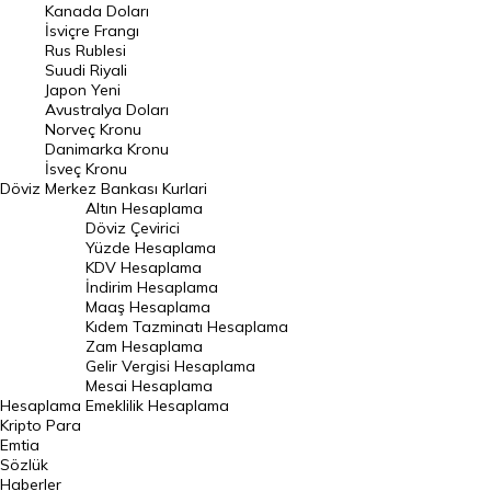
Kanada Doları
Frank Kuru
İsviçre Frangı
Riyal Kuru
Rus Rublesi
Suudi Riyali
Avustralya Doları
Japon Yeni
Avustralya Doları
Danimarka Kronu Kuru
Norveç Kronu
Danimarka Kronu
Kanada Doları Kuru
İsveç Kronu
Döviz
Merkez Bankası Kurlari
Norveç Kronu Kuru
Altın Hesaplama
İsveç Kronu Kuru
Döviz Çevirici
Yüzde Hesaplama
Japon Yeni Kuru
KDV Hesaplama
İndirim Hesaplama
Serbest Piyasa Döviz Kurları
Maaş Hesaplama
Kıdem Tazminatı Hesaplama
Merkez Bankası Döviz Kurları
Zam Hesaplama
Gelir Vergisi Hesaplama
ALTIN
Mesai Hesaplama
Hesaplama
Emeklilik Hesaplama
Altın Fiyatları
Kripto Para
Emtia
Gram Altın Fiyatı
Sözlük
Çeyrek Altın Fiyatı
Haberler