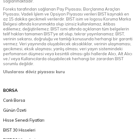
sağlanmaktadır.
Foreks tarafından sağlanan Pay Piyasası, Borçlanma Araçları
Piyasası, Vadeli İşlem ve Opsiyon Piyasası verileri BIST kaynaklı en
az 15 dakika gecikmeli verilerdir. BIST isim ve logosu Koruma Marka
Belgesi altında korunmakta olup izinsiz kullanılamaz, iktibas
edilemez, değiştirilemez. BIST ismi altında açıklanan tüm belgelerin
telif hakları tamamen BIST'ye ait olup, tekrar yayınlanamaz. BIST,
verinin sekansı, doğruluğu ve tamlığı konusunda herhangi bir garanti
vermez. Veri yayınında oluşabilecek aksaklıklar, verinin ulaşmaması,
gecikmesi, eksik ulaşması, yanlış olması, veri yayın sistemindeki
perfomansın düşmesi veya kesintili olması gibi hallerde Alıcı, Alt Alıcı
ve / veya Kullanıcılarda oluşabilecek herhangi bir zarardan BIST
sorumlu değildir.
Uluslarası döviz piyasası kuru
BORSA
Canlı Borsa
Günün Özeti
Hisse Senedi Fiyatları
BIST 30 Hisseleri