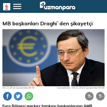
MB başkanları Draghi`den şikayetçi
05.11.2014 Çarşamba 08:57
Güncelleme : 05.11.2014 Çarşamba 09:08
Euro
Bölgesi merkez bankası başkanlarının AMB