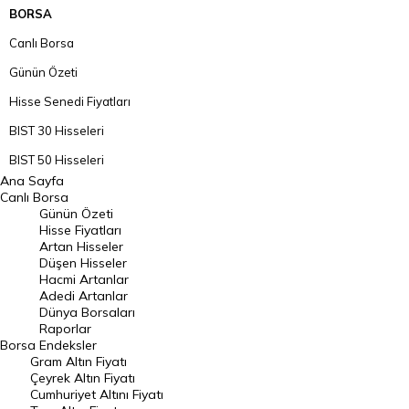
BORSA
Canlı Borsa
Günün Özeti
Hisse Senedi Fiyatları
BIST 30 Hisseleri
BIST 50 Hisseleri
Ana Sayfa
BIST 100 Hisseleri
Canlı Borsa
Günün Özeti
En Çok Artan Hisseler
Hisse Fiyatları
Artan Hisseler
En Çok Düşen Hisseler
Düşen Hisseler
Hacmi Artanlar
Hacmi Artanlar
Adedi Artanlar
Geçmiş Kapanışlar
Dünya Borsaları
Raporlar
Dünya Borsaları
Borsa
Endeksler
Gram Altın Fiyatı
Raporlar
Çeyrek Altın Fiyatı
Endeksler
Cumhuriyet Altını Fiyatı