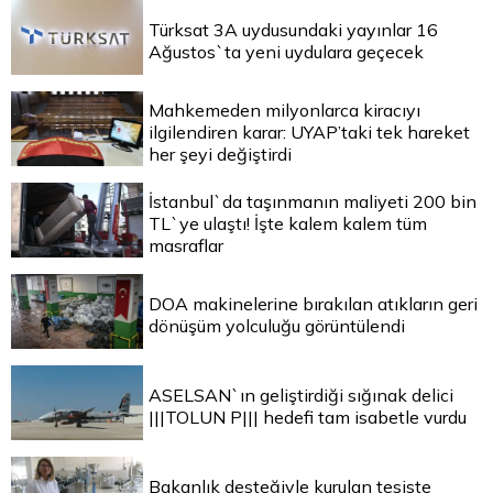
Türksat 3A uydusundaki yayınlar 16
Ağustos`ta yeni uydulara geçecek
Mahkemeden milyonlarca kiracıyı
ilgilendiren karar: UYAP’taki tek hareket
her şeyi değiştirdi
İstanbul`da taşınmanın maliyeti 200 bin
TL`ye ulaştı! İşte kalem kalem tüm
masraflar
DOA makinelerine bırakılan atıkların geri
dönüşüm yolculuğu görüntülendi
ASELSAN`ın geliştirdiği sığınak delici
|||TOLUN P||| hedefi tam isabetle vurdu
Bakanlık desteğiyle kurulan tesiste