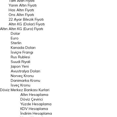
Tam Altın Fiyatı
Yarım Altın Fiyatı
DÖVİZ
Has Altın Fiyatı
Ons Altın Fiyatı
Döviz Kuru
22 Ayar Bilezik Fiyatı
Dolar Kuru
Altın KG (Dolar) Fiyatı
Altın
Altın KG (Euro) Fiyatı
Euro Kuru
Dolar
Euro
Pound Kuru
Sterlin
Kanada Doları
Frank Kuru
İsviçre Frangı
Riyal Kuru
Rus Rublesi
Suudi Riyali
Avustralya Doları
Japon Yeni
Avustralya Doları
Danimarka Kronu Kuru
Norveç Kronu
Danimarka Kronu
Kanada Doları Kuru
İsveç Kronu
Döviz
Merkez Bankası Kurlari
Norveç Kronu Kuru
Altın Hesaplama
İsveç Kronu Kuru
Döviz Çevirici
Yüzde Hesaplama
Japon Yeni Kuru
KDV Hesaplama
İndirim Hesaplama
Serbest Piyasa Döviz Kurları