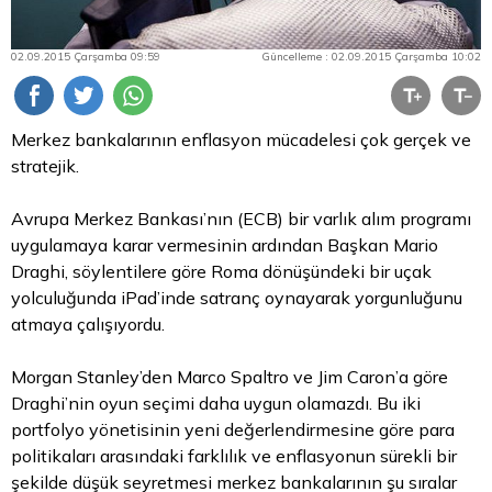
02.09.2015 Çarşamba 09:59
Güncelleme : 02.09.2015 Çarşamba 10:02
Merkez bankalarının enflasyon mücadelesi çok gerçek ve
stratejik.
Avrupa Merkez Bankası’nın (ECB) bir varlık alım programı
uygulamaya karar vermesinin ardından Başkan Mario
Draghi, söylentilere göre Roma dönüşündeki bir uçak
yolculuğunda iPad’inde satranç oynayarak yorgunluğunu
atmaya çalışıyordu.
Morgan Stanley’den Marco Spaltro ve Jim Caron’a göre
Draghi’nin oyun seçimi daha uygun olamazdı. Bu iki
portfolyo yönetisinin yeni değerlendirmesine göre
para
politikaları arasındaki farklılık ve enflasyonun sürekli bir
şekilde düşük seyretmesi merkez bankalarının şu sıralar