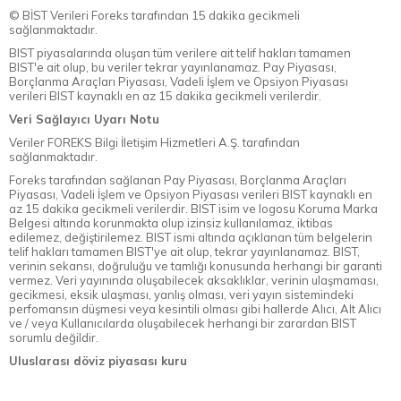
© BİST Verileri Foreks tarafından 15 dakika gecikmeli
sağlanmaktadır.
BIST piyasalarında oluşan tüm verilere ait telif hakları tamamen
BIST'e ait olup, bu veriler tekrar yayınlanamaz. Pay Piyasası,
Borçlanma Araçları Piyasası, Vadeli İşlem ve Opsiyon Piyasası
verileri BIST kaynaklı en az 15 dakika gecikmeli verilerdir.
Veri Sağlayıcı Uyarı Notu
Veriler FOREKS Bilgi İletişim Hizmetleri A.Ş. tarafından
sağlanmaktadır.
Foreks tarafından sağlanan Pay Piyasası, Borçlanma Araçları
Piyasası, Vadeli İşlem ve Opsiyon Piyasası verileri BIST kaynaklı en
az 15 dakika gecikmeli verilerdir. BIST isim ve logosu Koruma Marka
Belgesi altında korunmakta olup izinsiz kullanılamaz, iktibas
edilemez, değiştirilemez. BIST ismi altında açıklanan tüm belgelerin
telif hakları tamamen BIST'ye ait olup, tekrar yayınlanamaz. BIST,
verinin sekansı, doğruluğu ve tamlığı konusunda herhangi bir garanti
vermez. Veri yayınında oluşabilecek aksaklıklar, verinin ulaşmaması,
gecikmesi, eksik ulaşması, yanlış olması, veri yayın sistemindeki
perfomansın düşmesi veya kesintili olması gibi hallerde Alıcı, Alt Alıcı
ve / veya Kullanıcılarda oluşabilecek herhangi bir zarardan BIST
sorumlu değildir.
Uluslarası döviz piyasası kuru