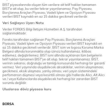
BIST piyasalarında oluşan tüm verilere ait telif hakları tamamen
BIST'e ait olup, bu veriler tekrar yayınlanamaz. Pay Piyasası,
Borçlanma Araçları Piyasası, Vadeli İşlem ve Opsiyon Piyasası
verileri BIST kaynaklı en az 15 dakika gecikmeli verilerdir.
Veri Sağlayıcı Uyarı Notu
Veriler FOREKS Bilgi İletişim Hizmetleri A.Ş. tarafından
sağlanmaktadır.
Foreks tarafından sağlanan Pay Piyasası, Borçlanma Araçları
Piyasası, Vadeli İşlem ve Opsiyon Piyasası verileri BIST kaynaklı en
az 15 dakika gecikmeli verilerdir. BIST isim ve logosu Koruma Marka
Belgesi altında korunmakta olup izinsiz kullanılamaz, iktibas
edilemez, değiştirilemez. BIST ismi altında açıklanan tüm belgelerin
telif hakları tamamen BIST'ye ait olup, tekrar yayınlanamaz. BIST,
verinin sekansı, doğruluğu ve tamlığı konusunda herhangi bir garanti
vermez. Veri yayınında oluşabilecek aksaklıklar, verinin ulaşmaması,
gecikmesi, eksik ulaşması, yanlış olması, veri yayın sistemindeki
perfomansın düşmesi veya kesintili olması gibi hallerde Alıcı, Alt Alıcı
ve / veya Kullanıcılarda oluşabilecek herhangi bir zarardan BIST
sorumlu değildir.
Uluslarası döviz piyasası kuru
BORSA