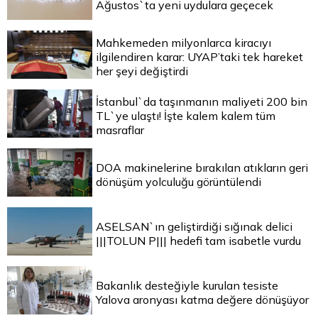
Ağustos`ta yeni uydulara geçecek
Mahkemeden milyonlarca kiracıyı
ilgilendiren karar: UYAP’taki tek hareket
her şeyi değiştirdi
İstanbul`da taşınmanın maliyeti 200 bin
TL`ye ulaştı! İşte kalem kalem tüm
masraflar
DOA makinelerine bırakılan atıkların geri
dönüşüm yolculuğu görüntülendi
ASELSAN`ın geliştirdiği sığınak delici
|||TOLUN P||| hedefi tam isabetle vurdu
Bakanlık desteğiyle kurulan tesiste
Yalova aronyası katma değere dönüşüyor