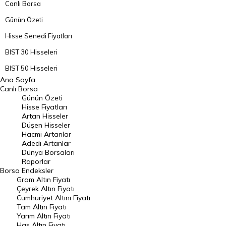
Canlı Borsa
Günün Özeti
Hisse Senedi Fiyatları
BIST 30 Hisseleri
BIST 50 Hisseleri
Ana Sayfa
BIST 100 Hisseleri
Canlı Borsa
Günün Özeti
En Çok Artan Hisseler
Hisse Fiyatları
Artan Hisseler
En Çok Düşen Hisseler
Düşen Hisseler
Hacmi Artanlar
Hacmi Artanlar
Adedi Artanlar
Geçmiş Kapanışlar
Dünya Borsaları
Raporlar
Dünya Borsaları
Borsa
Endeksler
Gram Altın Fiyatı
Raporlar
Çeyrek Altın Fiyatı
Endeksler
Cumhuriyet Altını Fiyatı
Tam Altın Fiyatı
Yarım Altın Fiyatı
DÖVİZ
Has Altın Fiyatı