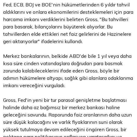
Fed, ECB, BOJ ve BOE'nin hükümetlerinden 6 yıldır
tahvil
aldıklarını ve onlara ekonomilerini desteklemeleri için para
harcama imkanı verdiklerini belirten Gross, "Bu tahvilleri
para basarak, bilançolarını büyüterek alıyorlar. Bu
tahvillerden elde ettikleri net faiz gelirlerini de Hazinelere
geri aktarıyorlar" ifadelerini kullandı.
Merkez bankalarının, belkide ABD'de bile 1 yıl veya daha
kısa süre cinden vatandaşlara doğrudan para basmak
zorunda kalabileceklerini ifade eden Gross, böyle bir
adımın hükümelere altyapı, sağlık gibi alanlara odaklanma
imkanı vereceğini vurguladı.
Gross, Fed'in yeni bir tur parasal genişletme başlatması
halinde daha az bağımsız bir merkez bankası haline
geleceğini savundu. Raporunda faiz oranlarının daha uzun
süre düşük kalacağını ve varlık fiyaklarının suni olarak
yüksek tutulmaya devam edileceğini öngören Gross, bir
noktana para politikasının enflasyon yaratacağını ve