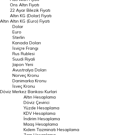
Ons Altın Fiyatı
Döviz Kuru
22 Ayar Bilezik Fiyatı
Dolar Kuru
Altın KG (Dolar) Fiyatı
Altın
Altın KG (Euro) Fiyatı
Euro Kuru
Dolar
Euro
Pound Kuru
Sterlin
Kanada Doları
Frank Kuru
İsviçre Frangı
Riyal Kuru
Rus Rublesi
Suudi Riyali
Avustralya Doları
Japon Yeni
Avustralya Doları
Danimarka Kronu Kuru
Norveç Kronu
Danimarka Kronu
Kanada Doları Kuru
İsveç Kronu
Döviz
Merkez Bankası Kurlari
Norveç Kronu Kuru
Altın Hesaplama
İsveç Kronu Kuru
Döviz Çevirici
Yüzde Hesaplama
Japon Yeni Kuru
KDV Hesaplama
İndirim Hesaplama
Serbest Piyasa Döviz Kurları
Maaş Hesaplama
Kıdem Tazminatı Hesaplama
Merkez Bankası Döviz Kurları