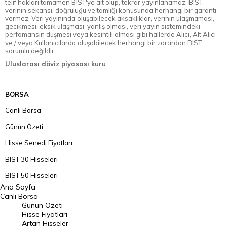
telif hakları tamamen BIST'ye ait olup, tekrar yayınlanamaz. BIST,
verinin sekansı, doğruluğu ve tamlığı konusunda herhangi bir garanti
vermez. Veri yayınında oluşabilecek aksaklıklar, verinin ulaşmaması,
gecikmesi, eksik ulaşması, yanlış olması, veri yayın sistemindeki
perfomansın düşmesi veya kesintili olması gibi hallerde Alıcı, Alt Alıcı
ve / veya Kullanıcılarda oluşabilecek herhangi bir zarardan BIST
sorumlu değildir.
Uluslarası döviz piyasası kuru
BORSA
Canlı Borsa
Günün Özeti
Hisse Senedi Fiyatları
BIST 30 Hisseleri
BIST 50 Hisseleri
Ana Sayfa
BIST 100 Hisseleri
Canlı Borsa
Günün Özeti
En Çok Artan Hisseler
Hisse Fiyatları
Artan Hisseler
En Çok Düşen Hisseler