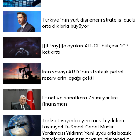
Türkiye`nin yurt dışı enerji stratejisi güçlü
ortaklıklarla büyüyor
|||Uzay|||a ayrılan AR-GE bütçesi 107
kat arttı
İran savaşı ABD`nin stratejik petrol
rezervlerini aşağı çekti
Esnaf ve sanatkara 75 milyar lira
finansman
Türksat yayınları yeni nesil uydulara
taşınıyor! D-Smart Genel Müdür
Yardımcısı Yıldırım: Yeni uydularla bozuk
havalarda kesintisiz yayın izleyeceğiz