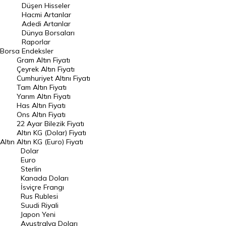
Düşen Hisseler
Hacmi Artanlar
Hacmi Artanlar
Adedi Artanlar
Geçmiş Kapanışlar
Dünya Borsaları
Raporlar
Dünya Borsaları
Borsa
Endeksler
Gram Altın Fiyatı
Raporlar
Çeyrek Altın Fiyatı
Endeksler
Cumhuriyet Altını Fiyatı
Tam Altın Fiyatı
Yarım Altın Fiyatı
DÖVİZ
Has Altın Fiyatı
Ons Altın Fiyatı
Döviz Kuru
22 Ayar Bilezik Fiyatı
Dolar Kuru
Altın KG (Dolar) Fiyatı
Altın
Altın KG (Euro) Fiyatı
Euro Kuru
Dolar
Euro
Pound Kuru
Sterlin
Kanada Doları
Frank Kuru
İsviçre Frangı
Riyal Kuru
Rus Rublesi
Suudi Riyali
Avustralya Doları
Japon Yeni
Avustralya Doları