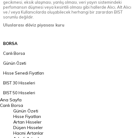
gecikmesi, eksik ulaşması, yanlış olması, veri yayın sistemindeki
perfomansın düşmesi veya kesintili olması gibi hallerde Alıcı, Alt Alıcı
ve / veya Kullanıcılarda oluşabilecek herhangi bir zarardan BIST
sorumlu değildir.
Uluslarası döviz piyasası kuru
BORSA
Canlı Borsa
Günün Özeti
Hisse Senedi Fiyatları
BIST 30 Hisseleri
BIST 50 Hisseleri
Ana Sayfa
BIST 100 Hisseleri
Canlı Borsa
Günün Özeti
En Çok Artan Hisseler
Hisse Fiyatları
Artan Hisseler
En Çok Düşen Hisseler
Düşen Hisseler
Hacmi Artanlar
Hacmi Artanlar