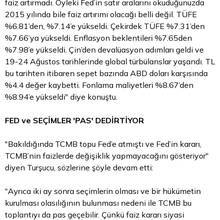
faiz artırmadı. Öyleki Fed’in satır aralarını okuduğunuzda
2015 yılında bile faiz artırımı olacağı belli değil. TÜFE
%6.81’den, %7.14’e yükseldi. Çekirdek TÜFE %7.31’den
%7.66’ya yükseldi. Enflasyon beklentileri %7.65den
%7.98’e yükseldi. Çin’den devalüasyon adımları geldi ve
19-24 Ağustos tarihlerinde global türbülanslar yaşandı. TL
bu tarihten itibaren sepet bazında
ABD doları
karşısında
%4.4 değer kaybetti. Fonlama maliyetleri %8.67’den
%8.94’e yükseldi" diye konuştu.
FED ve SEÇİMLER 'PAS' DEDİRTİYOR
"Bakıldığında TCMB topu Fed’e atmıştı ve Fed’in kararı,
TCMB’nin faizlerde değişiklik yapmayacağını gösteriyor"
diyen Turşucu, sözlerine şöyle devam etti:
"Ayrıca iki ay sonra seçimlerin olması ve bir hükümetin
kurulması olasılığının bulunması nedeni ile TCMB bu
toplantıyı da pas geçebilir. Çünkü faiz kararı siyasi