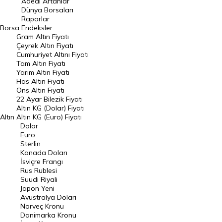
Adedi Artanlar
Geçmiş Kapanışlar
Dünya Borsaları
Raporlar
Dünya Borsaları
Borsa
Endeksler
Gram Altın Fiyatı
Raporlar
Çeyrek Altın Fiyatı
Endeksler
Cumhuriyet Altını Fiyatı
Tam Altın Fiyatı
Yarım Altın Fiyatı
DÖVİZ
Has Altın Fiyatı
Ons Altın Fiyatı
Döviz Kuru
22 Ayar Bilezik Fiyatı
Dolar Kuru
Altın KG (Dolar) Fiyatı
Altın
Altın KG (Euro) Fiyatı
Euro Kuru
Dolar
Euro
Pound Kuru
Sterlin
Kanada Doları
Frank Kuru
İsviçre Frangı
Riyal Kuru
Rus Rublesi
Suudi Riyali
Avustralya Doları
Japon Yeni
Avustralya Doları
Danimarka Kronu Kuru
Norveç Kronu
Danimarka Kronu
Kanada Doları Kuru