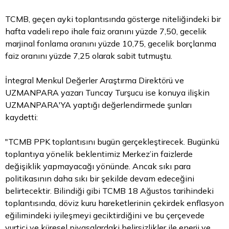
TCMB, geçen ayki toplantısında gösterge niteliğindeki bir
hafta vadeli repo ihale faiz oranını yüzde 7,50, gecelik
marjinal fonlama oranını yüzde 10,75, gecelik borçlanma
faiz oranını yüzde 7,25 olarak sabit tutmuştu.
İntegral Menkul Değerler Araştırma Direktörü ve
UZMANPARA yazarı Tuncay Turşucu ise konuya ilişkin
UZMANPARA'YA yaptığı değerlendirmede şunları
kaydetti:
"TCMB PPK toplantısını bugün gerçekleştirecek. Bugünkü
toplantıya yönelik beklentimiz Merkez’in faizlerde
değişiklik yapmayacağı yönünde. Ancak sıkı para
politikasının daha sıkı bir şekilde devam edeceğini
belirtecektir. Bilindiği gibi TCMB 18 Ağustos tarihindeki
toplantısında,
döviz kuru
hareketlerinin çekirdek enflasyon
eğilimindeki iyileşmeyi geciktirdiğini ve bu çerçevede
yurtiçi ve küresel piyasalardaki belirsizlikler ile enerji ve