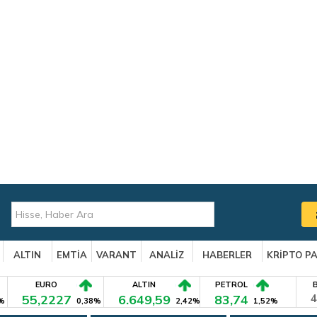
ALTIN
EMTİA
VARANT
ANALİZ
HABERLER
KRİPTO P
EURO
ALTIN
PETROL
55,2227
6.649,59
83,74
4
%
0,38%
2,42%
1,52%