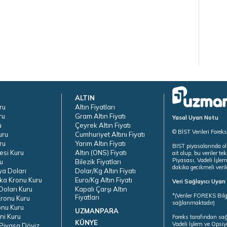
ALTIN
ru
Altın Fiyatları
ru
Gram Altın Fiyatı
Yasal Uyarı Notu
u
Çeyrek Altın Fiyatı
© BİST Verileri Forek
uru
Cumhuriyet Altını Fiyatı
ru
Yarım Altın Fiyatı
BIST piyasalarında ol
esi Kuru
Altın (ONS) Fiyatı
ait olup, bu veriler 
Piyasası, Vadeli İşle
u
Bilezik Fiyatları
dakika gecikmeli veril
ya Doları
Dolar/Kg Altın Fiyatı
ka Kronu Kuru
Euro/Kg Altın Fiyatı
Veri Sağlayıcı Uyar
oları Kuru
Kapalı Çarşı Altın
*(Veriler FOREKS Bilg
Fiyatları
ronu Kuru
sağlanmaktadır)
onu Kuru
UZMANPARA
ni Kuru
Foreks tarafından sa
KÜNYE
Vadeli İşlem ve Opsiy
Piyasa Döviz