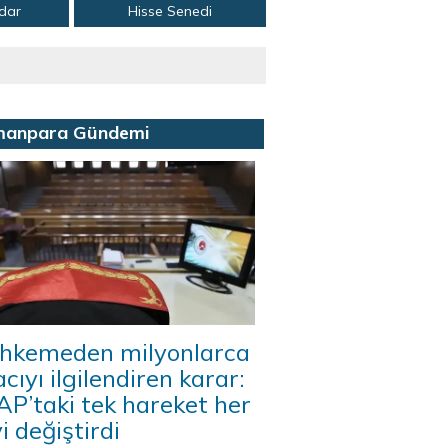
adar
Hisse Senedi
manpara Gündemi
hkemeden milyonlarca
acıyı ilgilendiren karar:
P’taki tek hareket her
i değiştirdi