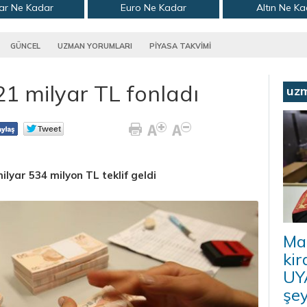
ar Ne Kadar
Euro Ne Kadar
Altın Ne K
GÜNCEL
UZMAN YORUMLARI
PİYASA TAKVİMİ
1 milyar TL fonladı
uz
lyar 534 milyon TL teklif geldi
Ma
kir
UYA
şey