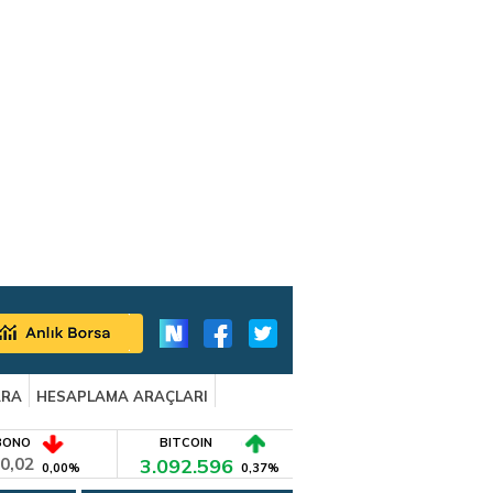
ARA
HESAPLAMA ARAÇLARI
BONO
BITCOIN
0,02
3.092.596
0,00%
0,37%