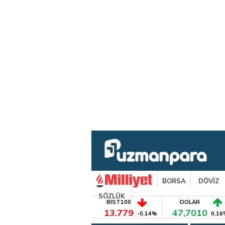
BORSA
DÖVİZ
SÖZLÜK
BIST100
DOLAR
13.779
47,7010
-0,14%
0,16