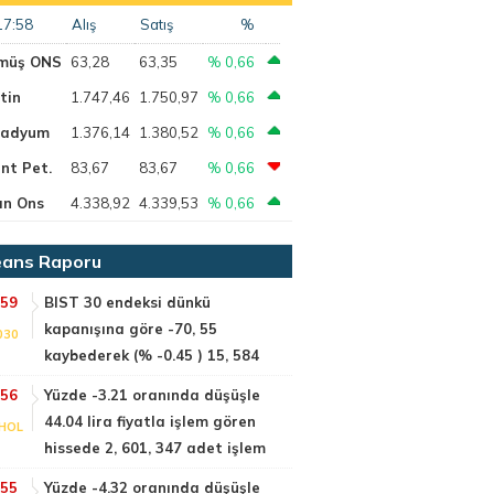
17:58
Alış
Satış
%
müş ONS
63,28
63,35
% 0,66
tin
1.747,46
1.750,97
% 0,66
ladyum
1.376,14
1.380,52
% 0,66
nt Pet.
83,67
83,67
% 0,66
ın Ons
4.338,92
4.339,53
% 0,66
ans Raporu
:59
BIST 30 endeksi dünkü
kapanışına göre -70, 55
030
kaybederek (% -0.45 ) 15, 584
:56
Yüzde -3.21 oranında düşüşle
44.04 lira fiyatla işlem gören
HOL
hissede 2, 601, 347 adet işlem
:55
Yüzde -4.32 oranında düşüşle