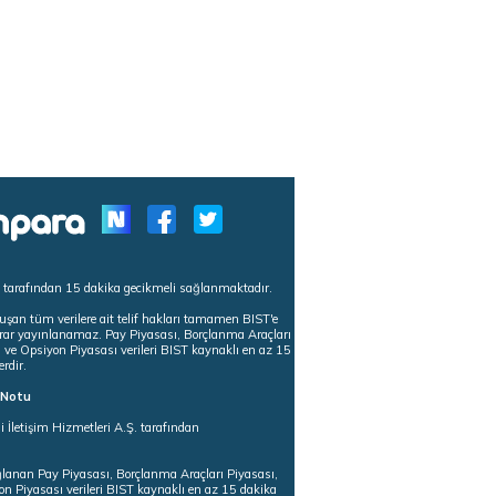
s tarafından 15 dakika gecikmeli sağlanmaktadır.
uşan tüm verilere ait telif hakları tamamen BIST'e
tekrar yayınlanamaz. Pay Piyasası, Borçlanma Araçları
m ve Opsiyon Piyasası verileri BIST kaynaklı en az 15
erdir.
ı Notu
i İletişim Hizmetleri A.Ş. tarafından
ğlanan Pay Piyasası, Borçlanma Araçları Piyasası,
on Piyasası verileri BIST kaynaklı en az 15 dakika