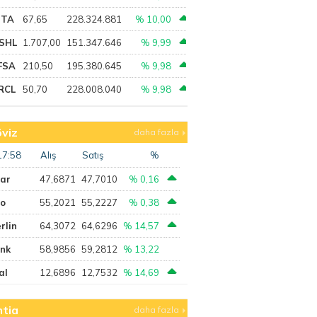
PTA
67,65
228.324.881
% 10,00
SHL
1.707,00
151.347.646
% 9,99
FSA
210,50
195.380.645
% 9,98
RCL
50,70
228.008.040
% 9,98
viz
daha fazla
17:58
Alış
Satış
%
lar
47,6871
47,7010
% 0,16
ro
55,2021
55,2227
% 0,38
rlin
64,3072
64,6296
% 14,57
ank
58,9856
59,2812
% 13,22
al
12,6896
12,7532
% 14,69
tia
daha fazla