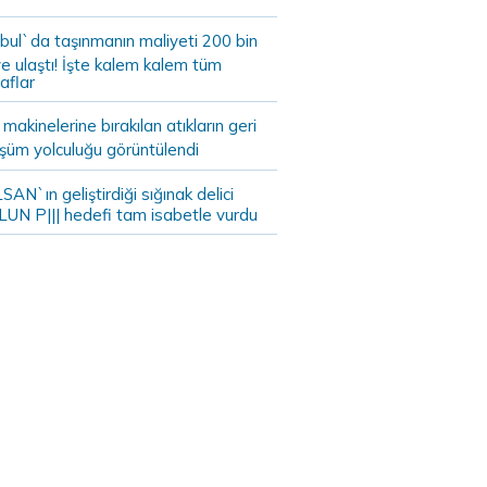
bul`da taşınmanın maliyeti 200 bin
e ulaştı! İşte kalem kalem tüm
aflar
akinelerine bırakılan atıkların geri
şüm yolculuğu görüntülendi
AN`ın geliştirdiği sığınak delici
LUN P||| hedefi tam isabetle vurdu