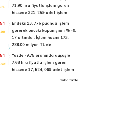
71.90 lira fiyatla işlem gören
NEL
hissede 321, 259 adet işlem
:54
Endeks 13, 776 puanda işlem
görerek önceki kapanışının % -0,
100
17 altında . İşlem hacmi 173,
288.00 milyon TL de
:54
Yüzde -9.75 oranında düşüşle
7.68 lira fiyatla işlem gören
DGS
hissede 17, 524, 069 adet işlem
daha fazla