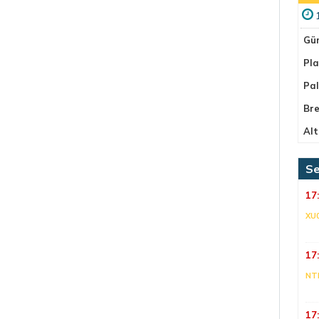
Gü
Pla
Pa
Bre
Alt
Se
17
XU
17
NT
17