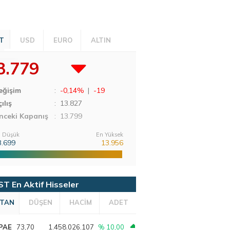
T
USD
EURO
ALTIN
3.779
eğişim
:
-0,14%
|
-19
ılış
:
13.827
nceki Kapanış
: 13.799
 Düşük
En Yüksek
3.699
13.956
ST En Aktif Hisseler
TAN
DÜŞEN
HACİM
ADET
PAE
73,70
1.458.026.107
% 10,00