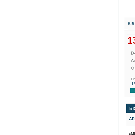
BIS
1
D
Aç
Ö
En
1
BI
AR
EM