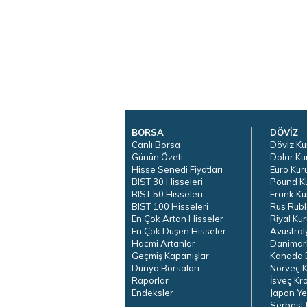
BORSA
DÖVİZ
Canlı Borsa
Döviz Ku
Günün Özeti
Dolar Ku
Hisse Senedi Fiyatları
Euro Kur
BIST 30 Hisseleri
Pound K
BIST 50 Hisseleri
Frank Ku
BIST 100 Hisseleri
Rus Rubl
En Çok Artan Hisseler
Riyal Kur
En Çok Düşen Hisseler
Avustral
Hacmi Artanlar
Danimar
Geçmiş Kapanışlar
Kanada D
Dünya Borsaları
Norveç K
Raporlar
İsveç Kr
Endeksler
Japon Ye
Serbest 