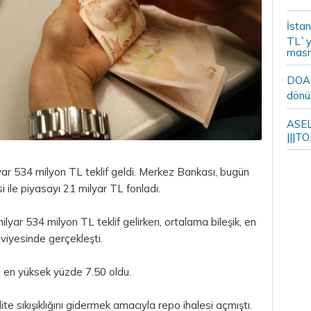
İstan
TL`y
masr
DOA m
dönü
ASELS
|||TO
yar 534 milyon
TL
teklif geldi. Merkez Bankası, bugün
i ile piyasayı 21 milyar TL fonladı.
lyar 534 milyon TL teklif gelirken, ortalama bileşik, en
viyesinde gerçekleşti.
e en yüksek yüzde 7.50 oldu.
te sıkışıklığını gidermek amacıyla repo ihalesi açmıştı.