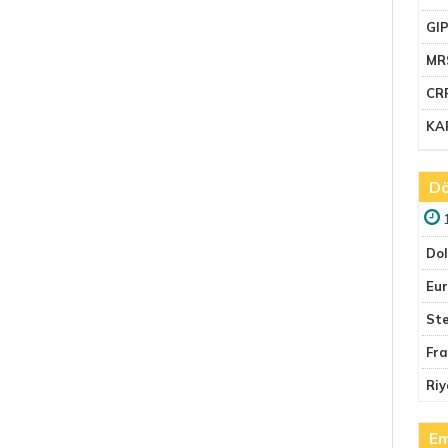
GI
MR
CR
KA
Dö
Do
Eu
Ste
Fr
Riy
Em