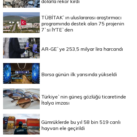
dolarla rekor kırdı
TÜBİTAK`ın uluslararası araştırmacı
programında destek alan 75 projenin
7`si İYTE`den
AR-GE`ye 253,5 milyar lira harcandı
Borsa günün ilk yarısında yükseldi
Türkiye`nin güneş gözlüğü ticaretinde
İtalya imzası
Gümrüklerde bu yıl 58 bin 519 canlı
hayvan ele geçirildi