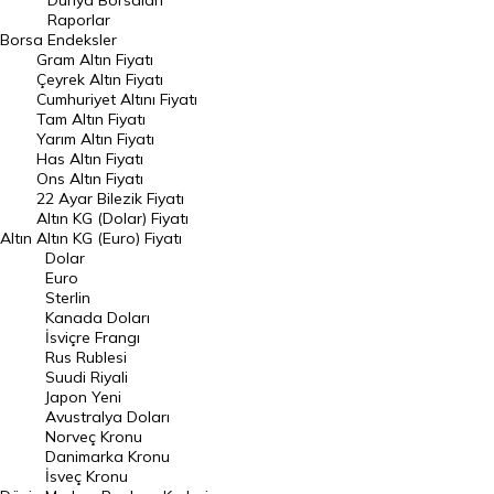
Dünya Borsaları
Raporlar
Dünya Borsaları
Borsa
Endeksler
Gram Altın Fiyatı
Raporlar
Çeyrek Altın Fiyatı
Endeksler
Cumhuriyet Altını Fiyatı
Tam Altın Fiyatı
Yarım Altın Fiyatı
DÖVİZ
Has Altın Fiyatı
Ons Altın Fiyatı
Döviz Kuru
22 Ayar Bilezik Fiyatı
Dolar Kuru
Altın KG (Dolar) Fiyatı
Altın
Altın KG (Euro) Fiyatı
Euro Kuru
Dolar
Euro
Pound Kuru
Sterlin
Kanada Doları
Frank Kuru
İsviçre Frangı
Riyal Kuru
Rus Rublesi
Suudi Riyali
Avustralya Doları
Japon Yeni
Avustralya Doları
Danimarka Kronu Kuru
Norveç Kronu
Danimarka Kronu
Kanada Doları Kuru
İsveç Kronu