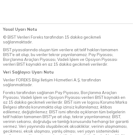
Yasal Uyarı Notu
© BİST Verileri Foreks tarafından 15 dakika gecikmeli
sağlanmaktadır.
BIST piyasalarında oluşan tüm verilere ait telif hakları tamamen
BIST'e ait olup, bu veriler tekrar yayınlanamaz. Pay Piyasası,
Borçlanma Araçları Piyasası, Vadeli İşlem ve Opsiyon Piyasası
verileri BIST kaynaklı en az 15 dakika gecikmeli verilerdir.
Veri Sağlayıcı Uyarı Notu
Veriler FOREKS Bilgi İletişim Hizmetleri A.Ş. tarafından
sağlanmaktadır.
Foreks tarafından sağlanan Pay Piyasası, Borçlanma Araçları
Piyasası, Vadeli İşlem ve Opsiyon Piyasası verileri BIST kaynaklı en
az 15 dakika gecikmeli verilerdir. BIST isim ve logosu Koruma Marka
Belgesi altında korunmakta olup izinsiz kullanılamaz, iktibas
edilemez, değiştirilemez. BIST ismi altında açıklanan tüm belgelerin
telif hakları tamamen BIST'ye ait olup, tekrar yayınlanamaz. BIST,
verinin sekansı, doğruluğu ve tamlığı konusunda herhangi bir garanti
vermez. Veri yayınında oluşabilecek aksaklıklar, verinin ulaşmaması,
gecikmesi, eksik ulaşması, yanlış olması, veri yayın sistemindeki