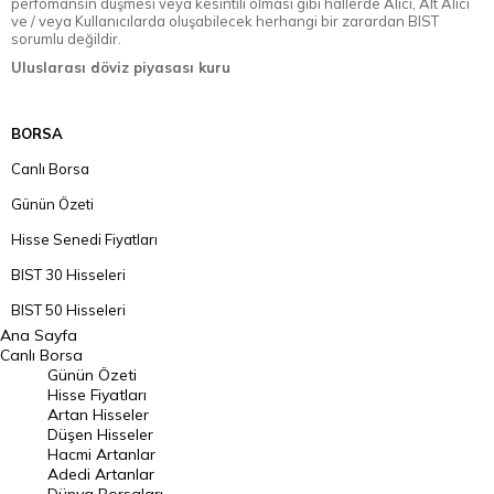
perfomansın düşmesi veya kesintili olması gibi hallerde Alıcı, Alt Alıcı
ve / veya Kullanıcılarda oluşabilecek herhangi bir zarardan BIST
sorumlu değildir.
Uluslarası döviz piyasası kuru
BORSA
Canlı Borsa
Günün Özeti
Hisse Senedi Fiyatları
BIST 30 Hisseleri
BIST 50 Hisseleri
Ana Sayfa
BIST 100 Hisseleri
Canlı Borsa
Günün Özeti
En Çok Artan Hisseler
Hisse Fiyatları
Artan Hisseler
En Çok Düşen Hisseler
Düşen Hisseler
Hacmi Artanlar
Hacmi Artanlar
Adedi Artanlar
Geçmiş Kapanışlar