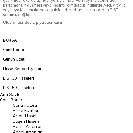
gecikmesi, eksik ulaşması, yanlış olması, veri yayın sistemindeki
perfomansın düşmesi veya kesintili olması gibi hallerde Alıcı, Alt Alıcı
ve / veya Kullanıcılarda oluşabilecek herhangi bir zarardan BIST
sorumlu değildir.
Uluslarası döviz piyasası kuru
BORSA
Canlı Borsa
Günün Özeti
Hisse Senedi Fiyatları
BIST 30 Hisseleri
BIST 50 Hisseleri
Ana Sayfa
BIST 100 Hisseleri
Canlı Borsa
Günün Özeti
En Çok Artan Hisseler
Hisse Fiyatları
Artan Hisseler
En Çok Düşen Hisseler
Düşen Hisseler
Hacmi Artanlar
Hacmi Artanlar
Adedi Artanlar