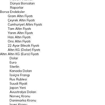
Geçmiş Kapanışlar
Dünya Borsaları
Raporlar
Dünya Borsaları
Borsa
Endeksler
Gram Altın Fiyatı
Raporlar
Çeyrek Altın Fiyatı
Endeksler
Cumhuriyet Altını Fiyatı
Tam Altın Fiyatı
Yarım Altın Fiyatı
DÖVİZ
Has Altın Fiyatı
Ons Altın Fiyatı
Döviz Kuru
22 Ayar Bilezik Fiyatı
Dolar Kuru
Altın KG (Dolar) Fiyatı
Altın
Altın KG (Euro) Fiyatı
Euro Kuru
Dolar
Euro
Pound Kuru
Sterlin
Kanada Doları
Frank Kuru
İsviçre Frangı
Riyal Kuru
Rus Rublesi
Suudi Riyali
Avustralya Doları
Japon Yeni
Avustralya Doları
Danimarka Kronu Kuru
Norveç Kronu
Danimarka Kronu
Kanada Doları Kuru
İsveç Kronu