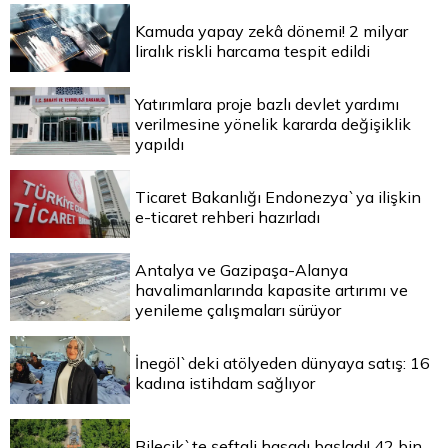
Kamuda yapay zekâ dönemi! 2 milyar
liralık riskli harcama tespit edildi
Yatırımlara proje bazlı devlet yardımı
verilmesine yönelik kararda değişiklik
yapıldı
Ticaret Bakanlığı Endonezya`ya ilişkin
e-ticaret rehberi hazırladı
Antalya ve Gazipaşa-Alanya
havalimanlarında kapasite artırımı ve
yenileme çalışmaları sürüyor
İnegöl`deki atölyeden dünyaya satış: 16
kadına istihdam sağlıyor
Bilecik`te şeftali hasadı başladı! 42 bin