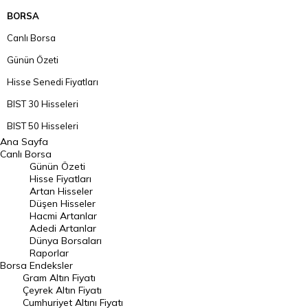
BORSA
Canlı Borsa
Günün Özeti
Hisse Senedi Fiyatları
BIST 30 Hisseleri
BIST 50 Hisseleri
Ana Sayfa
BIST 100 Hisseleri
Canlı Borsa
Günün Özeti
En Çok Artan Hisseler
Hisse Fiyatları
Artan Hisseler
En Çok Düşen Hisseler
Düşen Hisseler
Hacmi Artanlar
Hacmi Artanlar
Adedi Artanlar
Geçmiş Kapanışlar
Dünya Borsaları
Raporlar
Dünya Borsaları
Borsa
Endeksler
Gram Altın Fiyatı
Raporlar
Çeyrek Altın Fiyatı
Endeksler
Cumhuriyet Altını Fiyatı