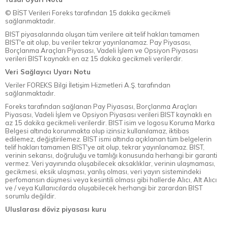
© BİST Verileri Foreks tarafından 15 dakika gecikmeli
sağlanmaktadır.
BIST piyasalarında oluşan tüm verilere ait telif hakları tamamen
BIST'e ait olup, bu veriler tekrar yayınlanamaz. Pay Piyasası,
Borçlanma Araçları Piyasası, Vadeli İşlem ve Opsiyon Piyasası
verileri BIST kaynaklı en az 15 dakika gecikmeli verilerdir.
Veri Sağlayıcı Uyarı Notu
Veriler FOREKS Bilgi İletişim Hizmetleri A.Ş. tarafından
sağlanmaktadır.
Foreks tarafından sağlanan Pay Piyasası, Borçlanma Araçları
Piyasası, Vadeli İşlem ve Opsiyon Piyasası verileri BIST kaynaklı en
az 15 dakika gecikmeli verilerdir. BIST isim ve logosu Koruma Marka
Belgesi altında korunmakta olup izinsiz kullanılamaz, iktibas
edilemez, değiştirilemez. BIST ismi altında açıklanan tüm belgelerin
telif hakları tamamen BIST'ye ait olup, tekrar yayınlanamaz. BIST,
verinin sekansı, doğruluğu ve tamlığı konusunda herhangi bir garanti
vermez. Veri yayınında oluşabilecek aksaklıklar, verinin ulaşmaması,
gecikmesi, eksik ulaşması, yanlış olması, veri yayın sistemindeki
perfomansın düşmesi veya kesintili olması gibi hallerde Alıcı, Alt Alıcı
ve / veya Kullanıcılarda oluşabilecek herhangi bir zarardan BIST
sorumlu değildir.
Uluslarası döviz piyasası kuru