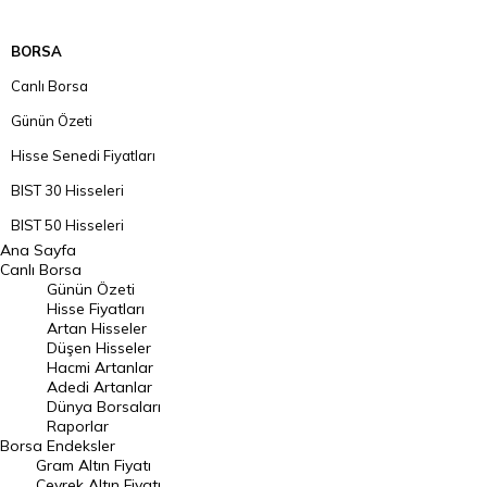
BORSA
Canlı Borsa
Günün Özeti
Hisse Senedi Fiyatları
BIST 30 Hisseleri
BIST 50 Hisseleri
Ana Sayfa
BIST 100 Hisseleri
Canlı Borsa
Günün Özeti
En Çok Artan Hisseler
Hisse Fiyatları
Artan Hisseler
En Çok Düşen Hisseler
Düşen Hisseler
Hacmi Artanlar
Hacmi Artanlar
Adedi Artanlar
Geçmiş Kapanışlar
Dünya Borsaları
Raporlar
Dünya Borsaları
Borsa
Endeksler
Gram Altın Fiyatı
Raporlar
Çeyrek Altın Fiyatı