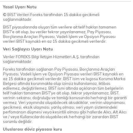
Yasal Uyarı Notu
© BİST Verileri Foreks tarafından 15 dakika gecikmeli
sağlanmaktadır.
BIST piyasalarında oluşan tüm verilere ait telif hakları tamamen
BIST'e ait olup, bu veriler tekrar yayınlanamaz. Pay Piyasası,
Borçlanma Araçları Piyasası, Vadeli İşlem ve Opsiyon Piyasası
verileri BIST kaynaklı en az 15 dakika gecikmeli verilerdir.
Veri Sağlayıcı Uyarı Notu
Veriler FOREKS Bilgi İletişim Hizmetleri A.Ş. tarafından
sağlanmaktadır.
Foreks tarafından sağlanan Pay Piyasası, Borçlanma Araçları
Piyasası, Vadeli İşlem ve Opsiyon Piyasası verileri BIST kaynaklı en
az 15 dakika gecikmeli verilerdir. BIST isim ve logosu Koruma Marka
Belgesi altında korunmakta olup izinsiz kullanılamaz, iktibas
edilemez, değiştirilemez. BIST ismi altında açıklanan tüm belgelerin
telif hakları tamamen BIST'ye ait olup, tekrar yayınlanamaz. BIST,
verinin sekansı, doğruluğu ve tamlığı konusunda herhangi bir garanti
vermez. Veri yayınında oluşabilecek aksaklıklar, verinin ulaşmaması,
gecikmesi, eksik ulaşması, yanlış olması, veri yayın sistemindeki
perfomansın düşmesi veya kesintili olması gibi hallerde Alıcı, Alt Alıcı
ve / veya Kullanıcılarda oluşabilecek herhangi bir zarardan BIST
sorumlu değildir.
Uluslarası döviz piyasası kuru