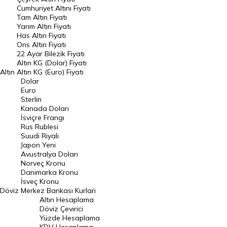
Endeksler
Cumhuriyet Altını Fiyatı
Tam Altın Fiyatı
Yarım Altın Fiyatı
DÖVİZ
Has Altın Fiyatı
Ons Altın Fiyatı
Döviz Kuru
22 Ayar Bilezik Fiyatı
Dolar Kuru
Altın KG (Dolar) Fiyatı
Altın
Altın KG (Euro) Fiyatı
Euro Kuru
Dolar
Euro
Pound Kuru
Sterlin
Kanada Doları
Frank Kuru
İsviçre Frangı
Riyal Kuru
Rus Rublesi
Suudi Riyali
Avustralya Doları
Japon Yeni
Avustralya Doları
Danimarka Kronu Kuru
Norveç Kronu
Danimarka Kronu
Kanada Doları Kuru
İsveç Kronu
Döviz
Merkez Bankası Kurlari
Norveç Kronu Kuru
Altın Hesaplama
İsveç Kronu Kuru
Döviz Çevirici
Yüzde Hesaplama
Japon Yeni Kuru