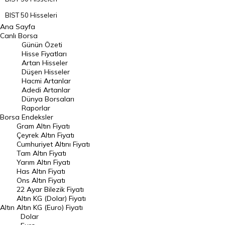
BIST 50 Hisseleri
Ana Sayfa
BIST 100 Hisseleri
Canlı Borsa
Günün Özeti
En Çok Artan Hisseler
Hisse Fiyatları
Artan Hisseler
En Çok Düşen Hisseler
Düşen Hisseler
Hacmi Artanlar
Hacmi Artanlar
Adedi Artanlar
Geçmiş Kapanışlar
Dünya Borsaları
Raporlar
Dünya Borsaları
Borsa
Endeksler
Gram Altın Fiyatı
Raporlar
Çeyrek Altın Fiyatı
Endeksler
Cumhuriyet Altını Fiyatı
Tam Altın Fiyatı
Yarım Altın Fiyatı
DÖVİZ
Has Altın Fiyatı
Ons Altın Fiyatı
Döviz Kuru
22 Ayar Bilezik Fiyatı
Dolar Kuru
Altın KG (Dolar) Fiyatı
Altın
Altın KG (Euro) Fiyatı
Euro Kuru
Dolar