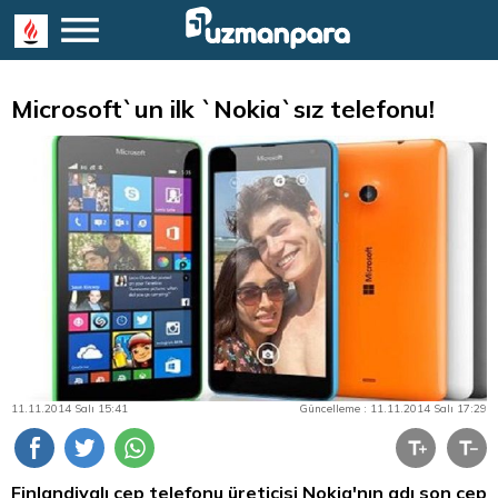
Microsoft`un ilk `Nokia`sız telefonu!
11.11.2014 Salı 15:41
Güncelleme : 11.11.2014 Salı 17:29
Finlandiyalı cep telefonu üreticisi Nokia'nın adı son cep