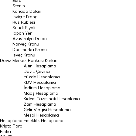
Euro
Pound Kuru
Sterlin
Kanada Doları
Frank Kuru
İsviçre Frangı
Riyal Kuru
Rus Rublesi
Suudi Riyali
Avustralya Doları
Japon Yeni
Avustralya Doları
Danimarka Kronu Kuru
Norveç Kronu
Danimarka Kronu
Kanada Doları Kuru
İsveç Kronu
Döviz
Merkez Bankası Kurlari
Norveç Kronu Kuru
Altın Hesaplama
İsveç Kronu Kuru
Döviz Çevirici
Yüzde Hesaplama
Japon Yeni Kuru
KDV Hesaplama
İndirim Hesaplama
Serbest Piyasa Döviz Kurları
Maaş Hesaplama
Kıdem Tazminatı Hesaplama
Merkez Bankası Döviz Kurları
Zam Hesaplama
Gelir Vergisi Hesaplama
ALTIN
Mesai Hesaplama
Hesaplama
Emeklilik Hesaplama
Altın Fiyatları
Kripto Para
Emtia
Gram Altın Fiyatı