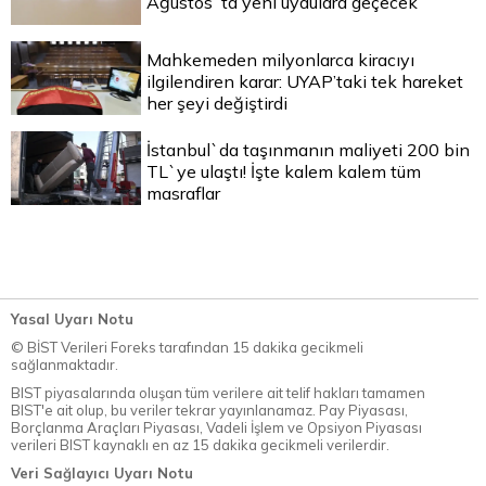
Ağustos`ta yeni uydulara geçecek
Mahkemeden milyonlarca kiracıyı
ilgilendiren karar: UYAP’taki tek hareket
her şeyi değiştirdi
İstanbul`da taşınmanın maliyeti 200 bin
TL`ye ulaştı! İşte kalem kalem tüm
masraflar
Yasal Uyarı Notu
© BİST Verileri Foreks tarafından 15 dakika gecikmeli
sağlanmaktadır.
BIST piyasalarında oluşan tüm verilere ait telif hakları tamamen
BIST'e ait olup, bu veriler tekrar yayınlanamaz. Pay Piyasası,
Borçlanma Araçları Piyasası, Vadeli İşlem ve Opsiyon Piyasası
verileri BIST kaynaklı en az 15 dakika gecikmeli verilerdir.
Veri Sağlayıcı Uyarı Notu