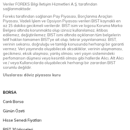
Veriler FOREKS Bilgi İletişim Hizmetleri A.Ş. tarafından
sağlanmaktadır.
Foreks tarafından sağlanan Pay Piyasası, Borçlanma Araçları
Piyasası, Vadeli İşlem ve Opsiyon Piyasası verileri BIST kaynaklı en
az 15 dakika gecikmeli verilerdir. BIST isim ve logosu Koruma Marka
Belgesi altında korunmakta olup izinsiz kullanılamaz, iktibas
edilemez, değiştirilemez. BIST ismi altında açıklanan tüm belgelerin
telif hakları tamamen BIST'ye ait olup, tekrar yayınlanamaz. BIST,
verinin sekansı, doğruluğu ve tamlığı konusunda herhangi bir garanti
vermez. Veri yayınında oluşabilecek aksaklıklar, verinin ulaşmaması,
gecikmesi, eksik ulaşması, yanlış olması, veri yayın sistemindeki
perfomansın düşmesi veya kesintili olması gibi hallerde Alıcı, Alt Alıcı
ve / veya Kullanıcılarda oluşabilecek herhangi bir zarardan BIST
sorumlu değildir.
Uluslarası döviz piyasası kuru
BORSA
Canlı Borsa
Günün Özeti
Hisse Senedi Fiyatları
BIST 30 Hisseleri