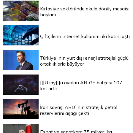
Kırtasiye sektöründe okula dönüş mesaisi
başladı
Çiftçilerin internet kullanımı iki katını aştı
Türkiye`nin yurt dışı enerji stratejisi güçlü
ortaklıklarla büyüyor
|||Uzay|||a ayrılan AR-GE bütçesi 107
kat arttı
İran savaşı ABD`nin stratejik petrol
rezervlerini aşağı çekti
Esnaf ve sanatkara 75 milyar lira