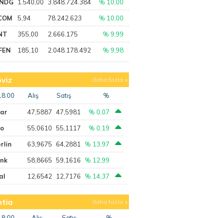
NDG
1.540,00
3.848.724.384
% 10,00
COM
5,94
78.242.623
% 10,00
NT
355,00
2.666.175
% 9,99
FEN
185,10
2.048.178.492
% 9,98
viz
daha fazla
18:00
Alış
Satış
%
lar
47,5887
47,5981
% 0,07
ro
55,0610
55,1117
% 0,19
rlin
63,9675
64,2881
% 13,97
ank
58,8665
59,1616
% 12,99
al
12,6542
12,7176
% 14,37
tia
daha fazla
18:00
Alış
Satış
%