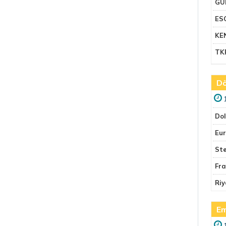
GU
ES
KE
TK
Dö
Do
Eu
Ste
Fr
Riy
Em