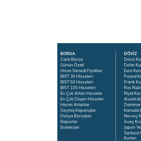
BORSA
DÖVİZ
Canlı Borsa
Döviz Ku
Günün Özeti
Dolar Ku
Hisse Senedi Fiyatları
Euro Kur
BIST 30 Hisseleri
Pound K
BIST 50 Hisseleri
Frank Ku
BIST 100 Hisseleri
Rus Rubl
En Çok Artan Hisseler
Riyal Kur
En Çok Düşen Hisseler
Avustral
Hacmi Artanlar
Danimar
Geçmiş Kapanışlar
Kanada D
Dünya Borsaları
Norveç K
Raporlar
İsveç Kr
Endeksler
Japon Ye
Serbest 
Kurları