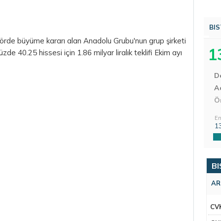
BIS
ktörde büyüme kararı alan Anadolu Grubu'nun grup şirketi
1
e 40.25 hissesi için 1.86 milyar liralık teklifi Ekim ayı
D
Aç
Ö
En
1
BI
AR
CV