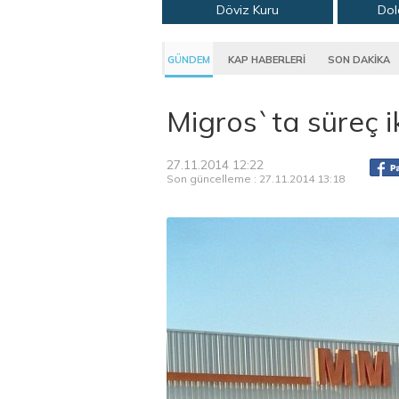
Döviz Kuru
Dol
GÜNDEM
KAP HABERLERİ
SON DAKİKA
Migros`ta süreç ik
27.11.2014 12:22
Son güncelleme : 27.11.2014 13:18