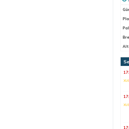
Gü
Pla
Pa
Bre
Alt
Se
17
XU
17
XU
17