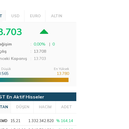
T
USD
EURO
ALTIN
3.703
eğişim
:
0,00%
|
0
ılış
:
13.708
nceki Kapanış
: 13.703
 Düşük
En Yüksek
3.565
13.780
ST En Aktif Hisseler
TAN
DÜŞEN
HACİM
ADET
KMD
15,21
1.332.342.820
% 164,14