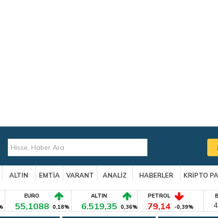
ALTIN
EMTİA
VARANT
ANALİZ
HABERLER
KRİPTO P
EURO
ALTIN
PETROL
55,1088
6.519,35
79,14
4
%
0,18%
0,36%
-0,39%