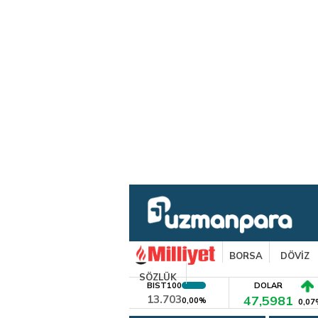
BORSA
DÖVİZ
SÖZLÜK
BIST100
DOLAR
13.703
47,5981
0,00%
0,07