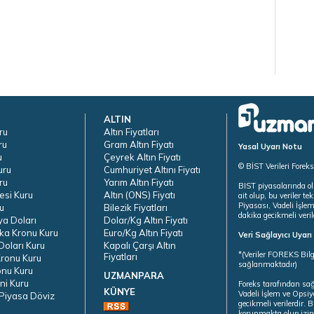
ALTIN
ru
Altın Fiyatları
ru
Gram Altın Fiyatı
Yasal Uyarı Notu
u
Çeyrek Altın Fiyatı
© BİST Verileri Forek
uru
Cumhuriyet Altını Fiyatı
ru
Yarım Altın Fiyatı
BIST piyasalarında ol
esi Kuru
Altın (ONS) Fiyatı
ait olup, bu veriler 
Piyasası, Vadeli İşle
u
Bilezik Fiyatları
dakika gecikmeli veril
ya Doları
Dolar/Kg Altın Fiyatı
ka Kronu Kuru
Euro/Kg Altın Fiyatı
Veri Sağlayıcı Uyar
oları Kuru
Kapalı Çarşı Altın
*(Veriler FOREKS Bilg
Fiyatları
ronu Kuru
sağlanmaktadır)
onu Kuru
UZMANPARA
ni Kuru
Foreks tarafından sa
KÜNYE
Vadeli İşlem ve Opsiy
Piyasa Döviz
gecikmeli verilerdir.
korunmakta olup izins