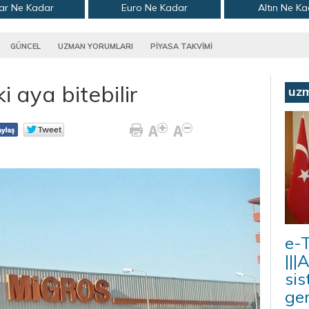
ar Ne Kadar
Euro Ne Kadar
Altın Ne K
GÜNCEL
UZMAN YORUMLARI
PİYASA TAKVİMİ
i aya bitebilir
uz
e-T
|||
sis
ger