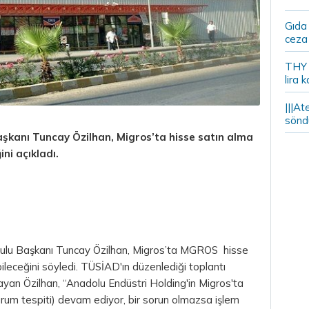
Gıda
ceza 
THY y
lira k
|||At
söndü
şkanı Tuncay Özilhan, Migros’ta hisse satın alma
ni açıkladı.
rulu Başkanı Tuncay Özilhan, Migros’ta MGROS hisse
ileceğini söyledi. TÜSİAD'ın düzenlediği toplantı
ayan Özilhan, “Anadolu Endüstri Holding'in Migros'ta
urum tespiti) devam ediyor, bir sorun olmazsa işlem