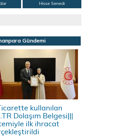
adar
Hisse Senedi
manpara Gündemi
icarette kullanılan
A.TR Dolaşım Belgesi|||
temiyle ilk ihracat
çekleştirildi