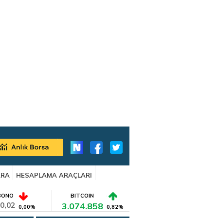
ARA
HESAPLAMA ARAÇLARI
BONO
BITCOIN
0,02
3.074.858
0,00%
0,82%