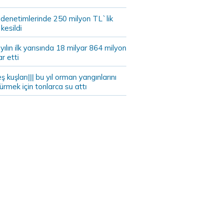
 denetimlerinde 250 milyon TL`lik
kesildi
ılın ilk yarısında 18 milyar 864 milyon
ar etti
eş kuşları||| bu yıl orman yangınlarını
rmek için tonlarca su attı