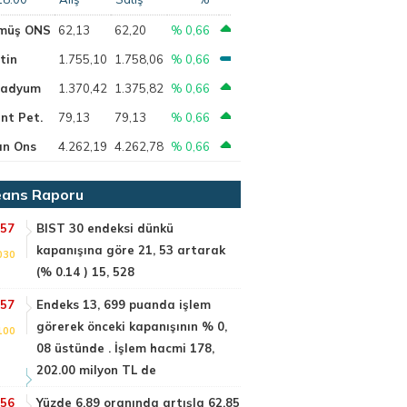
müş ONS
62,13
62,20
% 0,66
tin
1.755,10
1.758,06
% 0,66
ladyum
1.370,42
1.375,82
% 0,66
nt Pet.
79,13
79,13
% 0,66
ın Ons
4.262,19
4.262,78
% 0,66
ans Raporu
:57
BIST 30 endeksi dünkü
kapanışına göre 21, 53 artarak
030
(% 0.14 ) 15, 528
:57
Endeks 13, 699 puanda işlem
görerek önceki kapanışının % 0,
100
08 üstünde . İşlem hacmi 178,
202.00 milyon TL de
:56
Yüzde 6.89 oranında artışla 62.85