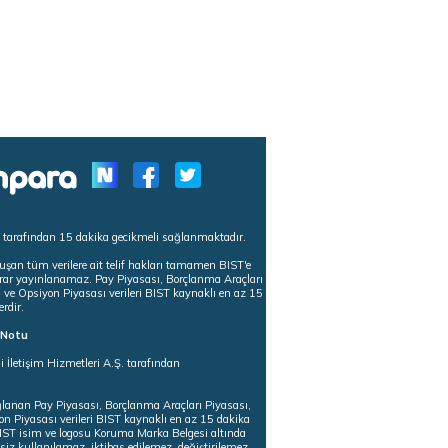
s tarafından 15 dakika gecikmeli sağlanmaktadır.
uşan tüm verilere ait telif hakları tamamen BIST'e
tekrar yayınlanamaz. Pay Piyasası, Borçlanma Araçları
m ve Opsiyon Piyasası verileri BIST kaynaklı en az 15
erdir.
ı Notu
i İletişim Hizmetleri A.Ş. tarafından
ğlanan Pay Piyasası, Borçlanma Araçları Piyasası,
on Piyasası verileri BIST kaynaklı en az 15 dakika
 BIST isim ve logosu Koruma Marka Belgesi altında
iz kullanılamaz, iktibas edilemez, değiştirilemez.