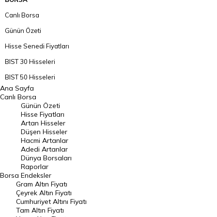
Canlı Borsa
Günün Özeti
Hisse Senedi Fiyatları
BIST 30 Hisseleri
BIST 50 Hisseleri
Ana Sayfa
BIST 100 Hisseleri
Canlı Borsa
Günün Özeti
En Çok Artan Hisseler
Hisse Fiyatları
Artan Hisseler
En Çok Düşen Hisseler
Düşen Hisseler
Hacmi Artanlar
Hacmi Artanlar
Adedi Artanlar
Geçmiş Kapanışlar
Dünya Borsaları
Raporlar
Dünya Borsaları
Borsa
Endeksler
Gram Altın Fiyatı
Raporlar
Çeyrek Altın Fiyatı
Endeksler
Cumhuriyet Altını Fiyatı
Tam Altın Fiyatı