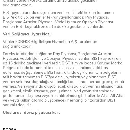
© BİST Verileri Foreks tarafından 15 dakika gecikmeli
sağlanmaktadır.
BIST piyasalarında oluşan tüm verilere ait telif hakları tamamen
BIST'e ait olup, bu veriler tekrar yayınlanamaz. Pay Piyasası,
Borçlanma Araçları Piyasası, Vadeli İşlem ve Opsiyon Piyasası
verileri BIST kaynaklı en az 15 dakika gecikmeli verilerdir.
Veri Sağlayıcı Uyarı Notu
Veriler FOREKS Bilgi İletişim Hizmetleri A.Ş. tarafından
sağlanmaktadır.
Foreks tarafından sağlanan Pay Piyasası, Borçlanma Araçları
Piyasası, Vadeli İşlem ve Opsiyon Piyasası verileri BIST kaynaklı en
az 15 dakika gecikmeli verilerdir. BIST isim ve logosu Koruma Marka
Belgesi altında korunmakta olup izinsiz kullanılamaz, iktibas
edilemez, değiştirilemez. BIST ismi altında açıklanan tüm belgelerin
telif hakları tamamen BIST'ye ait olup, tekrar yayınlanamaz. BIST,
verinin sekansı, doğruluğu ve tamlığı konusunda herhangi bir garanti
vermez. Veri yayınında oluşabilecek aksaklıklar, verinin ulaşmaması,
gecikmesi, eksik ulaşması, yanlış olması, veri yayın sistemindeki
perfomansın düşmesi veya kesintili olması gibi hallerde Alıcı, Alt Alıcı
ve / veya Kullanıcılarda oluşabilecek herhangi bir zarardan BIST
sorumlu değildir.
Uluslarası döviz piyasası kuru
BORSA