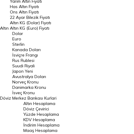
Yarım Altın Fiyatı
DÖVİZ
Has Altın Fiyatı
Ons Altın Fiyatı
Döviz Kuru
22 Ayar Bilezik Fiyatı
Dolar Kuru
Altın KG (Dolar) Fiyatı
Altın
Altın KG (Euro) Fiyatı
Euro Kuru
Dolar
Euro
Pound Kuru
Sterlin
Kanada Doları
Frank Kuru
İsviçre Frangı
Riyal Kuru
Rus Rublesi
Suudi Riyali
Avustralya Doları
Japon Yeni
Avustralya Doları
Danimarka Kronu Kuru
Norveç Kronu
Danimarka Kronu
Kanada Doları Kuru
İsveç Kronu
Döviz
Merkez Bankası Kurlari
Norveç Kronu Kuru
Altın Hesaplama
İsveç Kronu Kuru
Döviz Çevirici
Yüzde Hesaplama
Japon Yeni Kuru
KDV Hesaplama
İndirim Hesaplama
Serbest Piyasa Döviz Kurları
Maaş Hesaplama