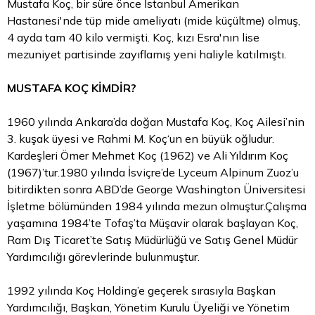
Mustafa Koç, bir süre önce İstanbul Amerikan
Hastanesi'nde tüp mide ameliyatı (mide küçültme) olmuş,
4 ayda tam 40 kilo vermişti. Koç, kızı Esra'nın lise
mezuniyet partisinde zayıflamış yeni haliyle katılmıştı.
MUSTAFA KOÇ KİMDİR?
1960 yılında Ankara’da doğan Mustafa Koç, Koç Ailesi’nin
3. kuşak üyesi ve Rahmi M. Koç‘un en büyük oğludur.
Kardeşleri Ömer Mehmet Koç (1962) ve Ali Yıldırım Koç
(1967)’tur.1980 yılında İsviçre’de Lyceum Alpinum Zuoz’u
bitirdikten sonra ABD’de George Washington Üniversitesi
İşletme bölümünden 1984 yılında mezun olmuştur.Çalışma
yaşamına 1984’te Tofaş’ta Müşavir olarak başlayan Koç,
Ram Dış Ticaret’te Satış Müdürlüğü ve Satış Genel Müdür
Yardımcılığı görevlerinde bulunmuştur.
1992 yılında Koç Holding’e geçerek sırasıyla Başkan
Yardımcılığı, Başkan, Yönetim Kurulu Üyeliği ve Yönetim