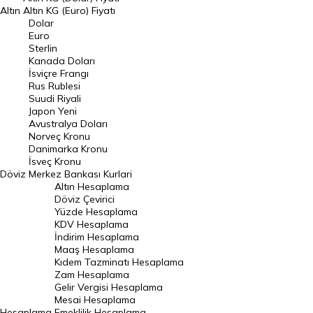
Altın
Altın KG (Euro) Fiyatı
Euro Kuru
Dolar
Euro
Pound Kuru
Sterlin
Kanada Doları
Frank Kuru
İsviçre Frangı
Riyal Kuru
Rus Rublesi
Suudi Riyali
Avustralya Doları
Japon Yeni
Avustralya Doları
Danimarka Kronu Kuru
Norveç Kronu
Danimarka Kronu
Kanada Doları Kuru
İsveç Kronu
Döviz
Merkez Bankası Kurlari
Norveç Kronu Kuru
Altın Hesaplama
İsveç Kronu Kuru
Döviz Çevirici
Yüzde Hesaplama
Japon Yeni Kuru
KDV Hesaplama
İndirim Hesaplama
Serbest Piyasa Döviz Kurları
Maaş Hesaplama
Kıdem Tazminatı Hesaplama
Merkez Bankası Döviz Kurları
Zam Hesaplama
Gelir Vergisi Hesaplama
ALTIN
Mesai Hesaplama
Hesaplama
Emeklilik Hesaplama