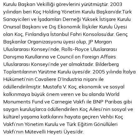
Kurulu Başkan Vekilliği görevlerini yürütmüştür. 2003
yılından beri Koç Holding Yönetim Kurulu Başkanı’dır.Türk
Sanayicileri ve İşadamları Derneği Yüksek İstişare Kurulu
Onursal Başkanı ve Dış Ekonomik İlişkiler Kurulu Üyesi
olan Koç, Finlandiya İstanbul Fahri Konsolosu’dur. Genç
Başkanlar Organizasyonu üyesi olup, JP Morgan
Uluslararası Konseyi’nde, Rolls-Royce Uluslararası
Danışma Kurullarına ve Council on Foreign Affairs
Uluslararası Konseyi’nde yer almaktadır. Bilderberg
Toplantılarının Yürütme Kurulu üyesi’dir. 2005 yılında İtalya
Hükümeti’nin Cavaliere D’Industria nişanı ile
ödüllendirilmiştir. Mustafa V. Koç, ekonomik ve sosyal
kalkınmaya büyük önem veren ve bu alanda World
Monuments Fund ve Carnegie Vakfı ile BNP Paribas gibi
saygın kuruluşlarca ödüllendirilen Koç Ailesi’nin sosyal ve
kültürel yaşama katkılarını hayata geçiren Vehbi Koç
Vakfı’nın Yönetim Kurulu ve Türk Eğitim Gönüllüleri
Vakfı’nın Mütevelli Heyeti Üyesi’dir.