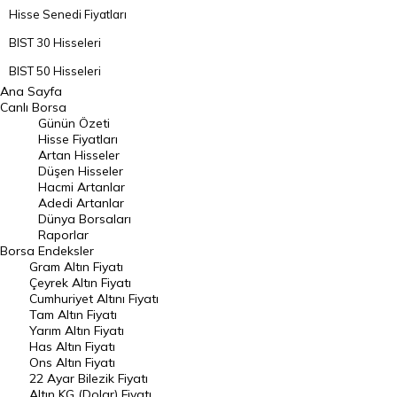
Hisse Senedi Fiyatları
BIST 30 Hisseleri
BIST 50 Hisseleri
Ana Sayfa
BIST 100 Hisseleri
Canlı Borsa
Günün Özeti
En Çok Artan Hisseler
Hisse Fiyatları
Artan Hisseler
En Çok Düşen Hisseler
Düşen Hisseler
Hacmi Artanlar
Hacmi Artanlar
Adedi Artanlar
Geçmiş Kapanışlar
Dünya Borsaları
Raporlar
Dünya Borsaları
Borsa
Endeksler
Gram Altın Fiyatı
Raporlar
Çeyrek Altın Fiyatı
Endeksler
Cumhuriyet Altını Fiyatı
Tam Altın Fiyatı
Yarım Altın Fiyatı
DÖVİZ
Has Altın Fiyatı
Ons Altın Fiyatı
Döviz Kuru
22 Ayar Bilezik Fiyatı
Dolar Kuru
Altın KG (Dolar) Fiyatı