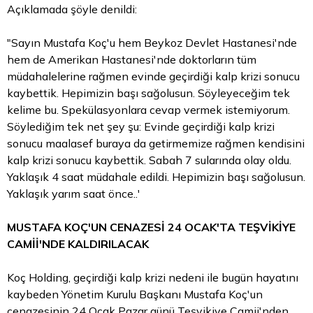
Açıklamada şöyle denildi:
"Sayın Mustafa Koç'u hem Beykoz Devlet Hastanesi'nde
hem de Amerikan Hastanesi'nde doktorların tüm
müdahalelerine rağmen evinde geçirdiği kalp krizi sonucu
kaybettik. Hepimizin başı sağolusun. Söyleyeceğim tek
kelime bu. Spekülasyonlara cevap vermek istemiyorum.
Söylediğim tek net şey şu: Evinde geçirdiği kalp krizi
sonucu maalasef buraya da getirmemize rağmen kendisini
kalp krizi sonucu kaybettik. Sabah 7 sularında olay oldu.
Yaklaşık 4 saat müdahale edildi. Hepimizin başı sağolusun.
Yaklaşık yarım saat önce..'
MUSTAFA KOÇ'UN CENAZESİ 24 OCAK'TA TEŞVİKİYE
CAMİİ'NDE KALDIRILACAK
Koç Holding, geçirdiği kalp krizi nedeni ile bugün hayatını
kaybeden Yönetim Kurulu Başkanı Mustafa Koç'un
cenazesinin 24 Ocak Pazar günü Teşvikiye Camii'nden