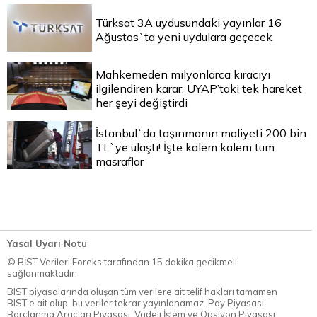
Türksat 3A uydusundaki yayınlar 16
Ağustos`ta yeni uydulara geçecek
Mahkemeden milyonlarca kiracıyı
ilgilendiren karar: UYAP’taki tek hareket
her şeyi değiştirdi
İstanbul`da taşınmanın maliyeti 200 bin
TL`ye ulaştı! İşte kalem kalem tüm
masraflar
Yasal Uyarı Notu
© BİST Verileri Foreks tarafından 15 dakika gecikmeli
sağlanmaktadır.
BIST piyasalarında oluşan tüm verilere ait telif hakları tamamen
BIST'e ait olup, bu veriler tekrar yayınlanamaz. Pay Piyasası,
Borçlanma Araçları Piyasası, Vadeli İşlem ve Opsiyon Piyasası