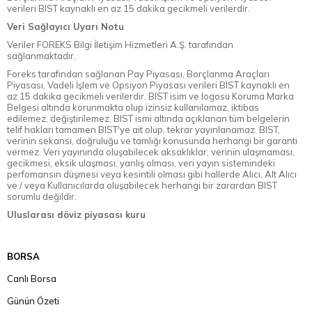
verileri BIST kaynaklı en az 15 dakika gecikmeli verilerdir.
Veri Sağlayıcı Uyarı Notu
Veriler FOREKS Bilgi İletişim Hizmetleri A.Ş. tarafından
sağlanmaktadır.
Foreks tarafından sağlanan Pay Piyasası, Borçlanma Araçları
Piyasası, Vadeli İşlem ve Opsiyon Piyasası verileri BIST kaynaklı en
az 15 dakika gecikmeli verilerdir. BIST isim ve logosu Koruma Marka
Belgesi altında korunmakta olup izinsiz kullanılamaz, iktibas
edilemez, değiştirilemez. BIST ismi altında açıklanan tüm belgelerin
telif hakları tamamen BIST'ye ait olup, tekrar yayınlanamaz. BIST,
verinin sekansı, doğruluğu ve tamlığı konusunda herhangi bir garanti
vermez. Veri yayınında oluşabilecek aksaklıklar, verinin ulaşmaması,
gecikmesi, eksik ulaşması, yanlış olması, veri yayın sistemindeki
perfomansın düşmesi veya kesintili olması gibi hallerde Alıcı, Alt Alıcı
ve / veya Kullanıcılarda oluşabilecek herhangi bir zarardan BIST
sorumlu değildir.
Uluslarası döviz piyasası kuru
BORSA
Canlı Borsa
Günün Özeti