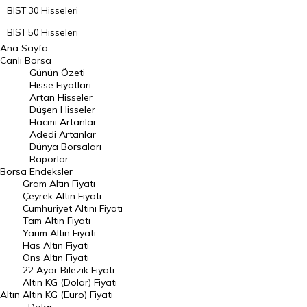
BIST 30 Hisseleri
BIST 50 Hisseleri
Ana Sayfa
BIST 100 Hisseleri
Canlı Borsa
Günün Özeti
En Çok Artan Hisseler
Hisse Fiyatları
Artan Hisseler
En Çok Düşen Hisseler
Düşen Hisseler
Hacmi Artanlar
Hacmi Artanlar
Adedi Artanlar
Geçmiş Kapanışlar
Dünya Borsaları
Raporlar
Dünya Borsaları
Borsa
Endeksler
Gram Altın Fiyatı
Raporlar
Çeyrek Altın Fiyatı
Endeksler
Cumhuriyet Altını Fiyatı
Tam Altın Fiyatı
Yarım Altın Fiyatı
DÖVİZ
Has Altın Fiyatı
Ons Altın Fiyatı
Döviz Kuru
22 Ayar Bilezik Fiyatı
Dolar Kuru
Altın KG (Dolar) Fiyatı
Altın
Altın KG (Euro) Fiyatı
Euro Kuru