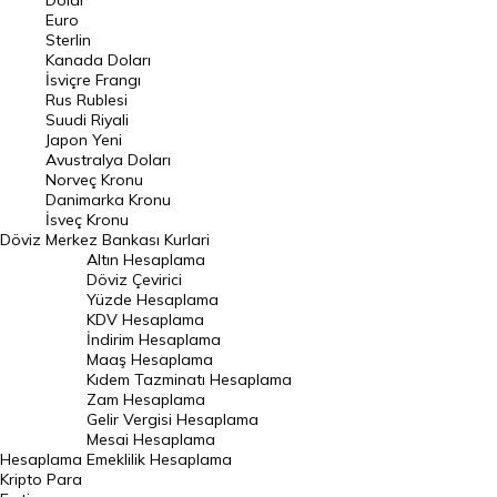
Dolar
Euro
Pound Kuru
Sterlin
Kanada Doları
Frank Kuru
İsviçre Frangı
Riyal Kuru
Rus Rublesi
Suudi Riyali
Avustralya Doları
Japon Yeni
Avustralya Doları
Danimarka Kronu Kuru
Norveç Kronu
Danimarka Kronu
Kanada Doları Kuru
İsveç Kronu
Döviz
Merkez Bankası Kurlari
Norveç Kronu Kuru
Altın Hesaplama
İsveç Kronu Kuru
Döviz Çevirici
Yüzde Hesaplama
Japon Yeni Kuru
KDV Hesaplama
İndirim Hesaplama
Serbest Piyasa Döviz Kurları
Maaş Hesaplama
Kıdem Tazminatı Hesaplama
Merkez Bankası Döviz Kurları
Zam Hesaplama
Gelir Vergisi Hesaplama
ALTIN
Mesai Hesaplama
Hesaplama
Emeklilik Hesaplama
Altın Fiyatları
Kripto Para