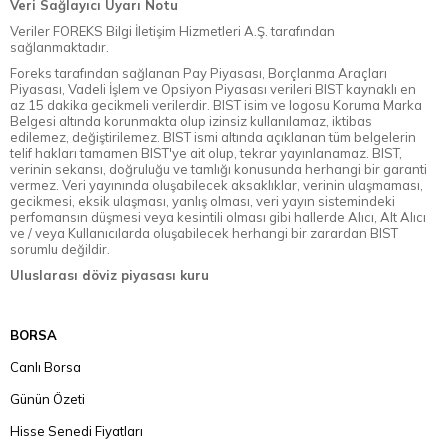
Veri Sağlayıcı Uyarı Notu
Veriler FOREKS Bilgi İletişim Hizmetleri A.Ş. tarafından
sağlanmaktadır.
Foreks tarafından sağlanan Pay Piyasası, Borçlanma Araçları
Piyasası, Vadeli İşlem ve Opsiyon Piyasası verileri BIST kaynaklı en
az 15 dakika gecikmeli verilerdir. BIST isim ve logosu Koruma Marka
Belgesi altında korunmakta olup izinsiz kullanılamaz, iktibas
edilemez, değiştirilemez. BIST ismi altında açıklanan tüm belgelerin
telif hakları tamamen BIST'ye ait olup, tekrar yayınlanamaz. BIST,
verinin sekansı, doğruluğu ve tamlığı konusunda herhangi bir garanti
vermez. Veri yayınında oluşabilecek aksaklıklar, verinin ulaşmaması,
gecikmesi, eksik ulaşması, yanlış olması, veri yayın sistemindeki
perfomansın düşmesi veya kesintili olması gibi hallerde Alıcı, Alt Alıcı
ve / veya Kullanıcılarda oluşabilecek herhangi bir zarardan BIST
sorumlu değildir.
Uluslarası döviz piyasası kuru
BORSA
Canlı Borsa
Günün Özeti
Hisse Senedi Fiyatları