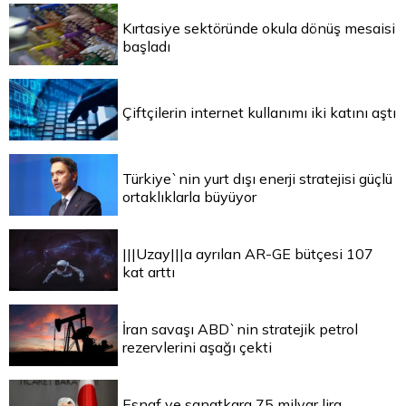
Kırtasiye sektöründe okula dönüş mesaisi
başladı
Çiftçilerin internet kullanımı iki katını aştı
Türkiye`nin yurt dışı enerji stratejisi güçlü
ortaklıklarla büyüyor
|||Uzay|||a ayrılan AR-GE bütçesi 107
kat arttı
İran savaşı ABD`nin stratejik petrol
rezervlerini aşağı çekti
Esnaf ve sanatkara 75 milyar lira