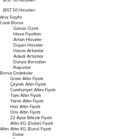
BIST 30 Hisseleri
BIST 50 Hisseleri
Ana Sayfa
BIST 100 Hisseleri
Canlı Borsa
Günün Özeti
En Çok Artan Hisseler
Hisse Fiyatları
Artan Hisseler
En Çok Düşen Hisseler
Düşen Hisseler
Hacmi Artanlar
Hacmi Artanlar
Adedi Artanlar
Geçmiş Kapanışlar
Dünya Borsaları
Raporlar
Dünya Borsaları
Borsa
Endeksler
Gram Altın Fiyatı
Raporlar
Çeyrek Altın Fiyatı
Endeksler
Cumhuriyet Altını Fiyatı
Tam Altın Fiyatı
Yarım Altın Fiyatı
DÖVİZ
Has Altın Fiyatı
Ons Altın Fiyatı
Döviz Kuru
22 Ayar Bilezik Fiyatı
Dolar Kuru
Altın KG (Dolar) Fiyatı
Altın
Altın KG (Euro) Fiyatı
Euro Kuru
Dolar