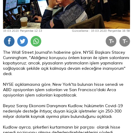
19.03.2020 Perşembe 12:13
Güncelleme : 19.03.2020 Perşembe 16:58
The Wall Street Journal'ın haberine göre, NYSE Başkanı Stacey
Cunningham, "Aldığımız koruyucu önlem kararı ile işlem salonlarını
kapatıyoruz; ancak, piyasaların yatırımcıların işlem yapmalarını
sağlayacak şekilde açık kalmaya devam edeceğine inanıyorum"
dedi.
NYSE açıklamasına göre, New York'ta bulunan hisse senedi ve
ABD opsiyonları işlem salonları ve San Francisco'daki Arca
opsiyonları işlem salonları kapatılacak.
Beyaz Saray Ekonomi Danışmanı Kudlow, hükümetin Covid-19
nedeniyle desteğe ihtiyaç duyan küçük işletmeler için 250-300
milyar dolarlık kaynak ayırma planı bulunduğunu açıkladı.
Kudlow ayırca, şirketleri kurtarmanın bir parçası olarak hisse
senedi pozisyonu almayı değerlendirebileceklerini söyledi.