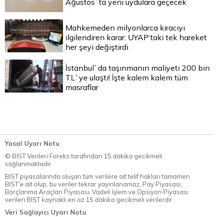
Ağustos`ta yeni uydulara geçecek
Mahkemeden milyonlarca kiracıyı
ilgilendiren karar: UYAP’taki tek hareket
her şeyi değiştirdi
İstanbul`da taşınmanın maliyeti 200 bin
TL`ye ulaştı! İşte kalem kalem tüm
masraflar
Yasal Uyarı Notu
© BİST Verileri Foreks tarafından 15 dakika gecikmeli
sağlanmaktadır.
BIST piyasalarında oluşan tüm verilere ait telif hakları tamamen
BIST'e ait olup, bu veriler tekrar yayınlanamaz. Pay Piyasası,
Borçlanma Araçları Piyasası, Vadeli İşlem ve Opsiyon Piyasası
verileri BIST kaynaklı en az 15 dakika gecikmeli verilerdir.
Veri Sağlayıcı Uyarı Notu