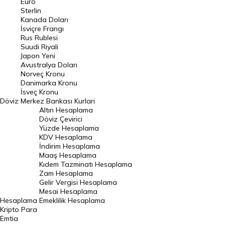
Euro
Pound Kuru
Sterlin
Kanada Doları
Frank Kuru
İsviçre Frangı
Riyal Kuru
Rus Rublesi
Suudi Riyali
Avustralya Doları
Japon Yeni
Avustralya Doları
Danimarka Kronu Kuru
Norveç Kronu
Danimarka Kronu
Kanada Doları Kuru
İsveç Kronu
Döviz
Merkez Bankası Kurlari
Norveç Kronu Kuru
Altın Hesaplama
İsveç Kronu Kuru
Döviz Çevirici
Yüzde Hesaplama
Japon Yeni Kuru
KDV Hesaplama
İndirim Hesaplama
Serbest Piyasa Döviz Kurları
Maaş Hesaplama
Kıdem Tazminatı Hesaplama
Merkez Bankası Döviz Kurları
Zam Hesaplama
Gelir Vergisi Hesaplama
ALTIN
Mesai Hesaplama
Hesaplama
Emeklilik Hesaplama
Altın Fiyatları
Kripto Para
Emtia
Gram Altın Fiyatı