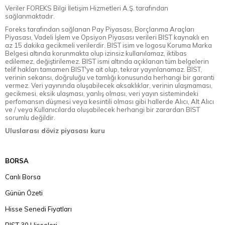
Veriler FOREKS Bilgi İletişim Hizmetleri A.Ş. tarafından
sağlanmaktadır.
Foreks tarafından sağlanan Pay Piyasası, Borçlanma Araçları
Piyasası, Vadeli İşlem ve Opsiyon Piyasası verileri BIST kaynaklı en
az 15 dakika gecikmeli verilerdir. BIST isim ve logosu Koruma Marka
Belgesi altında korunmakta olup izinsiz kullanılamaz, iktibas
edilemez, değiştirilemez. BIST ismi altında açıklanan tüm belgelerin
telif hakları tamamen BIST'ye ait olup, tekrar yayınlanamaz. BIST,
verinin sekansı, doğruluğu ve tamlığı konusunda herhangi bir garanti
vermez. Veri yayınında oluşabilecek aksaklıklar, verinin ulaşmaması,
gecikmesi, eksik ulaşması, yanlış olması, veri yayın sistemindeki
perfomansın düşmesi veya kesintili olması gibi hallerde Alıcı, Alt Alıcı
ve / veya Kullanıcılarda oluşabilecek herhangi bir zarardan BIST
sorumlu değildir.
Uluslarası döviz piyasası kuru
BORSA
Canlı Borsa
Günün Özeti
Hisse Senedi Fiyatları