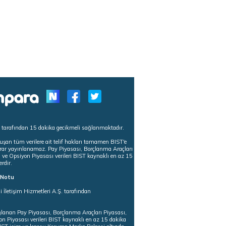
s tarafından 15 dakika gecikmeli sağlanmaktadır.
uşan tüm verilere ait telif hakları tamamen BIST'e
tekrar yayınlanamaz. Pay Piyasası, Borçlanma Araçları
m ve Opsiyon Piyasası verileri BIST kaynaklı en az 15
erdir.
ı Notu
i İletişim Hizmetleri A.Ş. tarafından
ğlanan Pay Piyasası, Borçlanma Araçları Piyasası,
on Piyasası verileri BIST kaynaklı en az 15 dakika