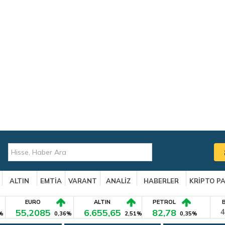
ALTIN
EMTİA
VARANT
ANALİZ
HABERLER
KRİPTO P
EURO
ALTIN
PETROL
55,2085
6.655,65
82,78
4
%
0,36%
2,51%
0,35%