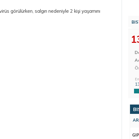
irüs görülürken, salgın nedeniyle 2 kişi yaşamını
BIS
1
D
Aç
Ö
En
1
BI
AR
GI