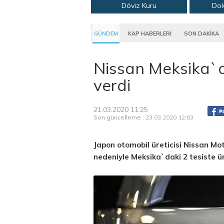
Döviz Kuru
Dol
GÜNDEM
KAP HABERLERİ
SON DAKİKA
Nissan Meksika`d
verdi
21.03.2020 11:25
Son güncelleme : 23.03.2020 12:03
Japon otomobil üreticisi Nissan Moto
nedeniyle Meksika`daki 2 tesiste ü