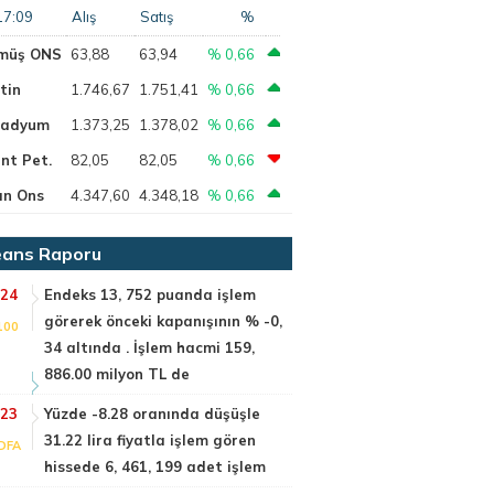
17:09
Alış
Satış
%
müş ONS
63,88
63,94
% 0,66
tin
1.746,67
1.751,41
% 0,66
ladyum
1.373,25
1.378,02
% 0,66
nt Pet.
82,05
82,05
% 0,66
ın Ons
4.347,60
4.348,18
% 0,66
ans Raporu
:24
Endeks 13, 752 puanda işlem
görerek önceki kapanışının % -0,
100
34 altında . İşlem hacmi 159,
886.00 milyon TL de
:23
Yüzde -8.28 oranında düşüşle
31.22 lira fiyatla işlem gören
DFA
hissede 6, 461, 199 adet işlem