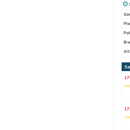
Gü
Pla
Pa
Bre
Alt
Se
17
XU
17
CR