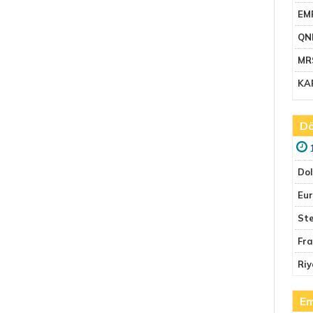
EM
QN
MR
KA
Dö
Do
Eu
Ste
Fr
Riy
Em