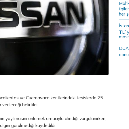
Mahk
ilgil
her ş
İstan
TL`y
masr
DOA m
dönü
calientes ve Cuernavaca kentlerindeki tesislerde 25
erileceği belirtildi.
ın yayılmasını önlemek amacıyla alındığı vurgulanırken,
algını görülmediği kaydedildi.