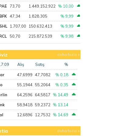
PAE
73,70
1.449.152.922
% 10,00
BFK
47,34
1.828.305
% 9,99
SHL
1.707,00
150.632.413
% 9,99
RCL
50,70
215.872.539
% 9,98
viz
daha fazla
17:09
Alış
Satış
%
lar
47,6999
47,7082
% 0,18
ro
55,1944
55,2064
% 0,35
rlin
64,2596
64,5817
% 14,49
ank
58,9418
59,2372
% 13,14
al
12,6896
12,7532
% 14,69
tia
daha fazla