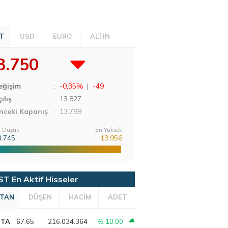
T
USD
EURO
ALTIN
3.750
eğişim
:
-0,35%
|
-49
ılış
:
13.827
nceki Kapanış
: 13.799
 Düşük
En Yüksek
3.745
13.956
ST En Aktif Hisseler
TAN
DÜŞEN
HACİM
ADET
PTA
67,65
216.034.364
% 10,00