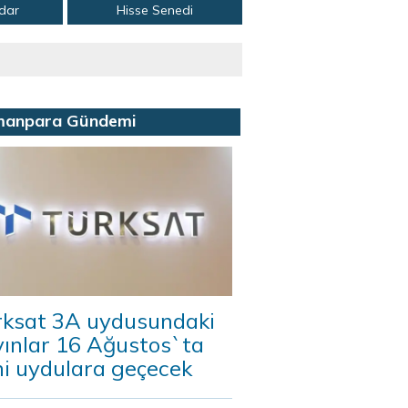
adar
Hisse Senedi
manpara Gündemi
rksat 3A uydusundaki
yınlar 16 Ağustos`ta
ni uydulara geçecek