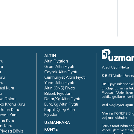
ALTIN
ru
Altın Fiyatları
ru
Gram Altın Fiyatı
Yasal Uyarı Notu
u
Çeyrek Altın Fiyatı
© BİST Verileri Forek
uru
Cumhuriyet Altını Fiyatı
ru
Yarım Altın Fiyatı
BIST piyasalarında ol
esi Kuru
Altın (ONS) Fiyatı
ait olup, bu veriler 
Piyasası, Vadeli İşle
u
Bilezik Fiyatları
dakika gecikmeli veril
ya Doları
Dolar/Kg Altın Fiyatı
ka Kronu Kuru
Euro/Kg Altın Fiyatı
Veri Sağlayıcı Uyar
oları Kuru
Kapalı Çarşı Altın
*(Veriler FOREKS Bilg
Fiyatları
ronu Kuru
sağlanmaktadır)
onu Kuru
UZMANPARA
ni Kuru
Foreks tarafından sa
KÜNYE
Vadeli İşlem ve Opsiy
Piyasa Döviz