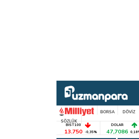
BORSA
DÖVİZ
SÖZLÜK
BIST100
DOLAR
13.750
47,7086
-0,35%
0,18