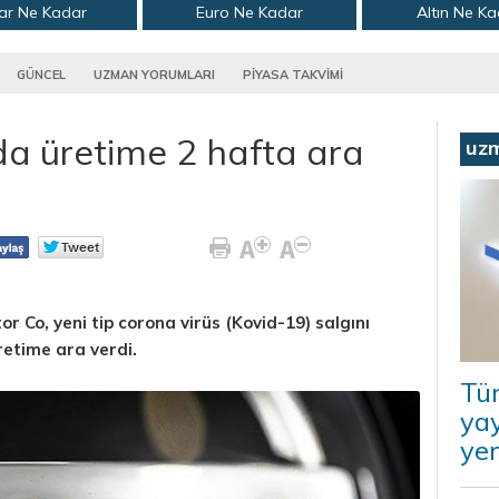
ar Ne Kadar
Euro Ne Kadar
Altın Ne K
GÜNCEL
UZMAN YORUMLARI
PİYASA TAKVİMİ
a üretime 2 hafta ara
uz
r Co, yeni tip corona virüs (Kovid-19) salgını
retime ara verdi.
Tü
ya
ye