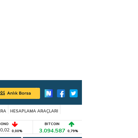
ARA
HESAPLAMA ARAÇLARI
BONO
BITCOIN
0,02
3.094.587
0,00%
0,79%