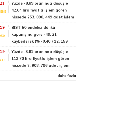
:21
Yüzde -8.89 oranında düşüşle
42.64 lira fiyatla işlem gören
ENE
hissede 253, 090, 449 adet işlem
:19
BIST 50 endeksi dünkü
kapanışına göre -49, 21
050
kaybederek (% -0.40 ) 12, 159
:19
Yüzde -3.81 oranında düşüşle
113.70 lira fiyatla işlem gören
RTE
hissede 2, 908, 796 adet işlem
daha fazla