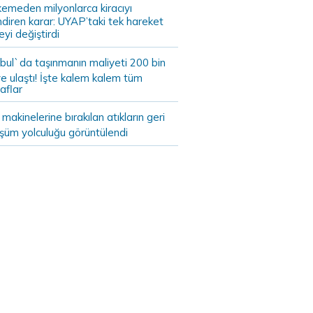
emeden milyonlarca kiracıyı
endiren karar: UYAP’taki tek hareket
eyi değiştirdi
bul`da taşınmanın maliyeti 200 bin
e ulaştı! İşte kalem kalem tüm
aflar
akinelerine bırakılan atıkların geri
şüm yolculuğu görüntülendi