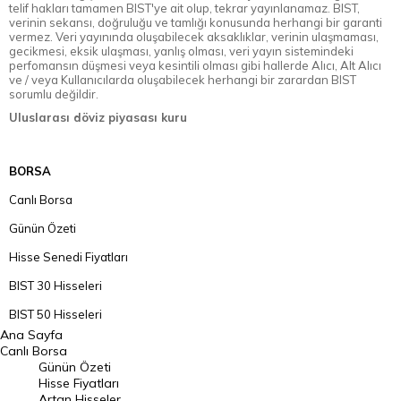
telif hakları tamamen BIST'ye ait olup, tekrar yayınlanamaz. BIST,
verinin sekansı, doğruluğu ve tamlığı konusunda herhangi bir garanti
vermez. Veri yayınında oluşabilecek aksaklıklar, verinin ulaşmaması,
gecikmesi, eksik ulaşması, yanlış olması, veri yayın sistemindeki
perfomansın düşmesi veya kesintili olması gibi hallerde Alıcı, Alt Alıcı
ve / veya Kullanıcılarda oluşabilecek herhangi bir zarardan BIST
sorumlu değildir.
Uluslarası döviz piyasası kuru
BORSA
Canlı Borsa
Günün Özeti
Hisse Senedi Fiyatları
BIST 30 Hisseleri
BIST 50 Hisseleri
Ana Sayfa
BIST 100 Hisseleri
Canlı Borsa
Günün Özeti
En Çok Artan Hisseler
Hisse Fiyatları
Artan Hisseler
En Çok Düşen Hisseler