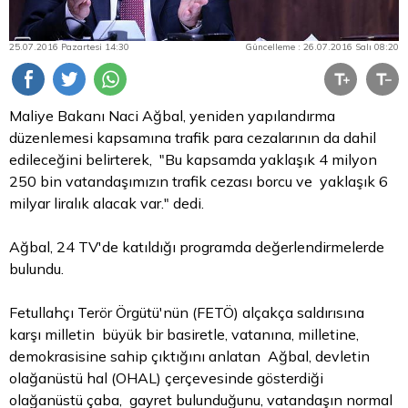
25.07.2016 Pazartesi 14:30
Güncelleme : 26.07.2016 Salı 08:20
Maliye Bakanı Naci Ağbal, yeniden yapılandırma
düzenlemesi kapsamına trafik
para
cezalarının da dahil
edileceğini belirterek, "Bu kapsamda yaklaşık 4 milyon
250 bin vatandaşımızın trafik cezası borcu ve yaklaşık 6
milyar liralık alacak var." dedi.
Ağbal, 24 TV'de katıldığı programda değerlendirmelerde
bulundu.
Fetullahçı Terör Örgütü'nün (FETÖ) alçakça saldırısına
karşı milletin büyük bir basiretle, vatanına, milletine,
demokrasisine sahip çıktığını anlatan Ağbal, devletin
olağanüstü hal (OHAL) çerçevesinde gösterdiği
olağanüstü çaba, gayret bulunduğunu, vatandaşın normal