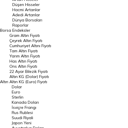
Düşen Hisseler
Hacmi Artanlar
Hacmi Artanlar
Adedi Artanlar
Geçmiş Kapanışlar
Dünya Borsaları
Raporlar
Dünya Borsaları
Borsa
Endeksler
Gram Altın Fiyatı
Raporlar
Çeyrek Altın Fiyatı
Endeksler
Cumhuriyet Altını Fiyatı
Tam Altın Fiyatı
Yarım Altın Fiyatı
DÖVİZ
Has Altın Fiyatı
Ons Altın Fiyatı
Döviz Kuru
22 Ayar Bilezik Fiyatı
Dolar Kuru
Altın KG (Dolar) Fiyatı
Altın
Altın KG (Euro) Fiyatı
Euro Kuru
Dolar
Euro
Pound Kuru
Sterlin
Kanada Doları
Frank Kuru
İsviçre Frangı
Riyal Kuru
Rus Rublesi
Suudi Riyali
Avustralya Doları
Japon Yeni