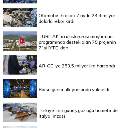
Otomotiv ihracatı 7 ayda 24,4 milyar
dolarla rekor kırdı
TÜBİTAK`ın uluslararası araştırmacı
programında destek alan 75 projenin
7`si İYTE`den
AR-GE`ye 253,5 milyar lira harcandı
Borsa günün ilk yarısında yükseldi
Türkiye`nin güneş gözlüğü ticaretinde
İtalya imzası