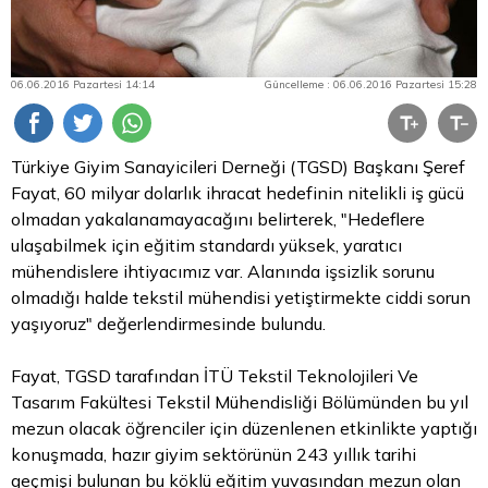
06.06.2016 Pazartesi 14:14
Güncelleme : 06.06.2016 Pazartesi 15:28
Türkiye Giyim Sanayicileri Derneği (TGSD) Başkanı Şeref
Fayat, 60 milyar dolarlık ihracat hedefinin nitelikli iş gücü
olmadan yakalanamayacağını belirterek, "Hedeflere
ulaşabilmek için eğitim standardı yüksek, yaratıcı
mühendislere ihtiyacımız var. Alanında işsizlik sorunu
olmadığı halde tekstil mühendisi yetiştirmekte ciddi sorun
yaşıyoruz" değerlendirmesinde bulundu.
Fayat, TGSD tarafından İTÜ Tekstil Teknolojileri Ve
Tasarım Fakültesi Tekstil Mühendisliği Bölümünden bu yıl
mezun olacak öğrenciler için düzenlenen etkinlikte yaptığı
konuşmada, hazır giyim sektörünün 243 yıllık tarihi
geçmişi bulunan bu köklü eğitim yuvasından mezun olan