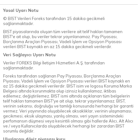
Yasal Uyarı Notu
© BİST Verileri Foreks tarafından 15 dakika gecikmeli
sağlanmaktadır.
BIST piyasalarında oluşan tüm verilere ait telif hakları tamamen
BIST'e ait olup, bu veriler tekrar yayınlanamaz. Pay Piyasası,
Borçlanma Araçları Piyasası, Vadeli İşlem ve Opsiyon Piyasası
verileri BIST kaynaklı en az 15 dakika gecikmeli verilerdir.
Veri Sağlayıcı Uyarı Notu
Veriler FOREKS Bilgi İletişim Hizmetleri A.Ş. tarafından
sağlanmaktadır.
Foreks tarafından sağlanan Pay Piyasası, Borçlanma Araçları
Piyasası, Vadeli İşlem ve Opsiyon Piyasası verileri BIST kaynaklı en
az 15 dakika gecikmeli verilerdir. BIST isim ve logosu Koruma Marka
Belgesi altında korunmakta olup izinsiz kullanılamaz, iktibas
edilemez, değiştirilemez. BIST ismi altında açıklanan tüm belgelerin
telif hakları tamamen BIST'ye ait olup, tekrar yayınlanamaz. BIST,
verinin sekansı, doğruluğu ve tamlığı konusunda herhangi bir garanti
vermez. Veri yayınında oluşabilecek aksaklıklar, verinin ulaşmaması,
gecikmesi, eksik ulaşması, yanlış olması, veri yayın sistemindeki
perfomansın düşmesi veya kesintili olması gibi hallerde Alıcı, Alt Alıcı
ve / veya Kullanıcılarda oluşabilecek herhangi bir zarardan BIST
sorumlu değildir.
Uluslarası döviz piyasası kuru