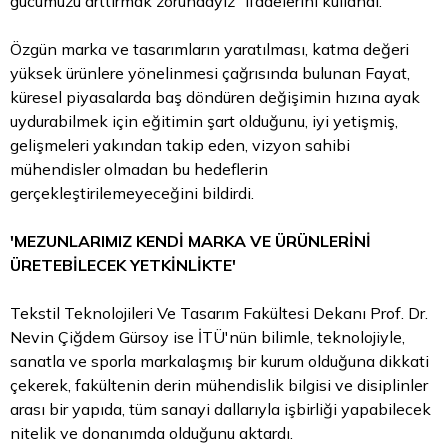
gücümüzü arttırmak zorundayız" ifadelerini kullandı.
Özgün marka ve tasarımların yaratılması, katma değeri
yüksek ürünlere yönelinmesi çağrısında bulunan Fayat,
küresel piyasalarda baş döndüren değişimin hızına ayak
uydurabilmek için eğitimin şart olduğunu, iyi yetişmiş,
gelişmeleri yakından takip eden, vizyon sahibi
mühendisler olmadan bu hedeflerin
gerçekleştirilemeyeceğini bildirdi.
'MEZUNLARIMIZ KENDİ MARKA VE ÜRÜNLERİNİ
ÜRETEBİLECEK YETKİNLİKTE'
Tekstil Teknolojileri Ve Tasarım Fakültesi Dekanı Prof. Dr.
Nevin Çiğdem Gürsoy ise İTÜ'nün bilimle, teknolojiyle,
sanatla ve sporla markalaşmış bir kurum olduğuna dikkati
çekerek, fakültenin derin mühendislik bilgisi ve disiplinler
arası bir yapıda, tüm sanayi dallarıyla işbirliği yapabilecek
nitelik ve donanımda olduğunu aktardı.