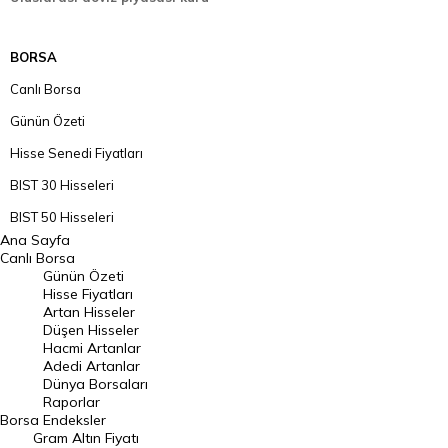
BORSA
Canlı Borsa
Günün Özeti
Hisse Senedi Fiyatları
BIST 30 Hisseleri
BIST 50 Hisseleri
Ana Sayfa
BIST 100 Hisseleri
Canlı Borsa
Günün Özeti
En Çok Artan Hisseler
Hisse Fiyatları
Artan Hisseler
En Çok Düşen Hisseler
Düşen Hisseler
Hacmi Artanlar
Hacmi Artanlar
Adedi Artanlar
Geçmiş Kapanışlar
Dünya Borsaları
Raporlar
Dünya Borsaları
Borsa
Endeksler
Gram Altın Fiyatı
Raporlar