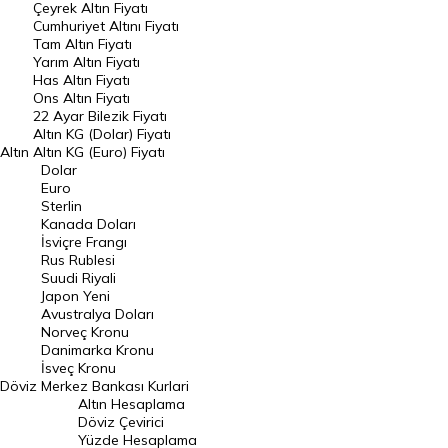
Çeyrek Altın Fiyatı
Endeksler
Cumhuriyet Altını Fiyatı
Tam Altın Fiyatı
Yarım Altın Fiyatı
DÖVİZ
Has Altın Fiyatı
Ons Altın Fiyatı
Döviz Kuru
22 Ayar Bilezik Fiyatı
Dolar Kuru
Altın KG (Dolar) Fiyatı
Altın
Altın KG (Euro) Fiyatı
Euro Kuru
Dolar
Euro
Pound Kuru
Sterlin
Kanada Doları
Frank Kuru
İsviçre Frangı
Riyal Kuru
Rus Rublesi
Suudi Riyali
Avustralya Doları
Japon Yeni
Avustralya Doları
Danimarka Kronu Kuru
Norveç Kronu
Danimarka Kronu
Kanada Doları Kuru
İsveç Kronu
Döviz
Merkez Bankası Kurlari
Norveç Kronu Kuru
Altın Hesaplama
İsveç Kronu Kuru
Döviz Çevirici
Yüzde Hesaplama