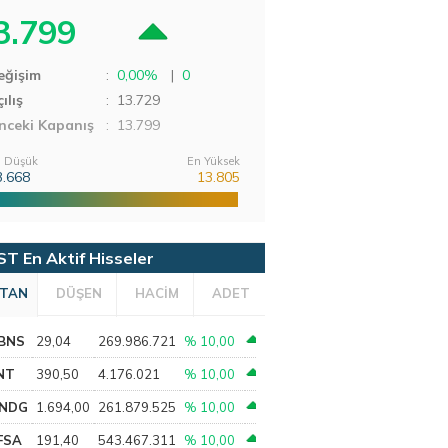
3.799
eğişim
:
0,00%
|
0
ılış
:
13.729
nceki Kapanış
: 13.799
 Düşük
En Yüksek
3.668
13.805
ST En Aktif Hisseler
TAN
DÜŞEN
HACİM
ADET
BNS
29,04
269.986.721
% 10,00
NT
390,50
4.176.021
% 10,00
NDG
1.694,00
261.879.525
% 10,00
FSA
191,40
543.467.311
% 10,00