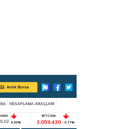
ARA
HESAPLAMA ARAÇLARI
BONO
BITCOIN
0,02
3.059.430
0,00%
-0,77%