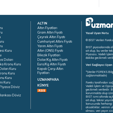
ALTIN
ru
Altın Fiyatları
ru
Gram Altın Fiyatı
Yasal Uyarı Notu
u
Çeyrek Altın Fiyatı
© BİST Verileri Forek
uru
Cumhuriyet Altını Fiyatı
ru
Yarım Altın Fiyatı
BIST piyasalarında ol
esi Kuru
Altın (ONS) Fiyatı
ait olup, bu veriler 
Piyasası, Vadeli İşle
u
Bilezik Fiyatları
dakika gecikmeli veril
ya Doları
Dolar/Kg Altın Fiyatı
ka Kronu Kuru
Euro/Kg Altın Fiyatı
Veri Sağlayıcı Uyar
oları Kuru
Kapalı Çarşı Altın
*(Veriler FOREKS Bilg
Fiyatları
ronu Kuru
sağlanmaktadır)
onu Kuru
UZMANPARA
ni Kuru
Foreks tarafından sa
KÜNYE
Vadeli İşlem ve Opsiy
Piyasa Döviz
gecikmeli verilerdir.
korunmakta olup izins
Bankası Döviz
BIST ismi altında açı
ait olup, tekrar yayı
konusunda herhangi b
aksaklıklar, verinin 
olması, veri yayın si