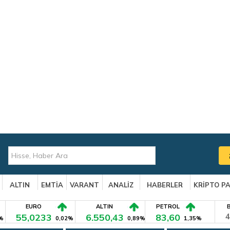
ALTIN
EMTİA
VARANT
ANALİZ
HABERLER
KRİPTO P
EURO
ALTIN
PETROL
55,0233
6.550,43
83,60
4
%
0,02%
0,89%
1,35%