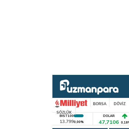
BORSA
DÖVİZ
SÖZLÜK
BIST100
DOLAR
13.799
47,7106
0,00%
0,18