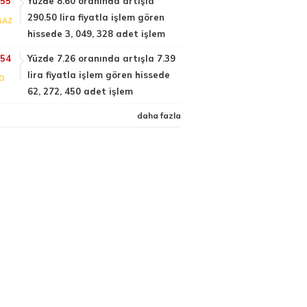
:55
Yüzde 8.60 oranında artışla
290.50 lira fiyatla işlem gören
GAZ
hissede 3, 049, 328 adet işlem
:54
Yüzde 7.26 oranında artışla 7.39
lira fiyatla işlem gören hissede
FO
62, 272, 450 adet işlem
daha fazla