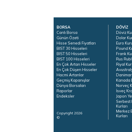
BORSA
DÖVİZ
Canlı Borsa
Döviz Ku
Günün Özeti
Dolar Ku
Hisse Senedi Fiyatları
Euro Kur
BIST 30 Hisseleri
Pound K
BIST 50 Hisseleri
Frank Ku
BIST 100 Hisseleri
Rus Rubl
En Çok Artan Hisseler
Riyal Kur
En Çok Düşen Hisseler
Avustral
Hacmi Artanlar
Danimar
Geçmiş Kapanışlar
Kanada D
Dünya Borsaları
Norveç K
Raporlar
İsveç Kr
Endeksler
Japon Ye
Serbest 
Kurları
Merkez 
Copyright 2026
Kurları
©