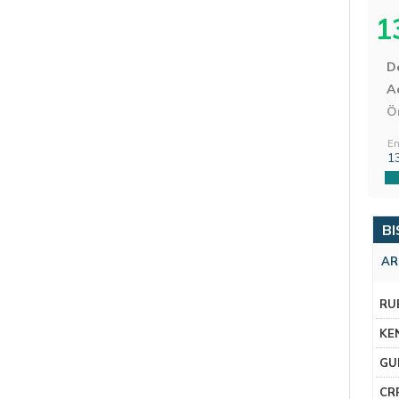
1
D
Aç
Ö
En
1
BI
AR
RU
KE
GU
CR