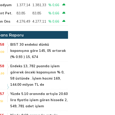
ladyum
1.377,14
1.381,33
% 0,66
nt Pet.
83,85
83,85
% 0,66
ın Ons
4.276,49
4.277,11
% 0,66
ans Raporu
:58
BIST 30 endeksi dünkü
kapanışına göre 145, 05 artarak
030
(% 0.93 ) 15, 674
:58
Endeks 13, 782 puanda işlem
görerek önceki kapanışının % 0,
100
58 üstünde . İşlem hacmi 169,
144.00 milyon TL de
:57
Yüzde 5.10 oranında artışla 20.60
lira fiyatla işlem gören hissede 2,
SI
549, 781 adet işlem