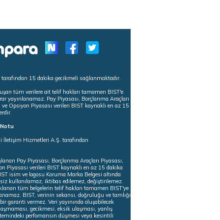
s tarafından 15 dakika gecikmeli sağlanmaktadır.
uşan tüm verilere ait telif hakları tamamen BIST'e
tekrar yayınlanamaz. Pay Piyasası, Borçlanma Araçları
m ve Opsiyon Piyasası verileri BIST kaynaklı en az 15
erdir.
ı Notu
i İletişim Hizmetleri A.Ş. tarafından
ğlanan Pay Piyasası, Borçlanma Araçları Piyasası,
on Piyasası verileri BIST kaynaklı en az 15 dakika
 BIST isim ve logosu Koruma Marka Belgesi altında
iz kullanılamaz, iktibas edilemez, değiştirilemez.
klanan tüm belgelerin telif hakları tamamen BIST'ye
nlanamaz. BIST, verinin sekansı, doğruluğu ve tamlığı
ir garanti vermez. Veri yayınında oluşabilecek
ulaşmaması, gecikmesi, eksik ulaşması, yanlış
stemindeki perfomansın düşmesi veya kesintili