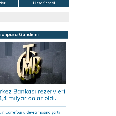
adar
Hisse Senedi
manpara Gündemi
kez Bankası rezervleri
,4 milyar dolar oldu
in Carrefour’u devralmasına şartlı