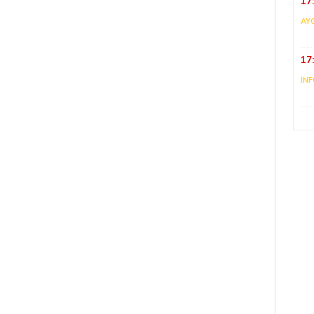
17
AY
17
IN