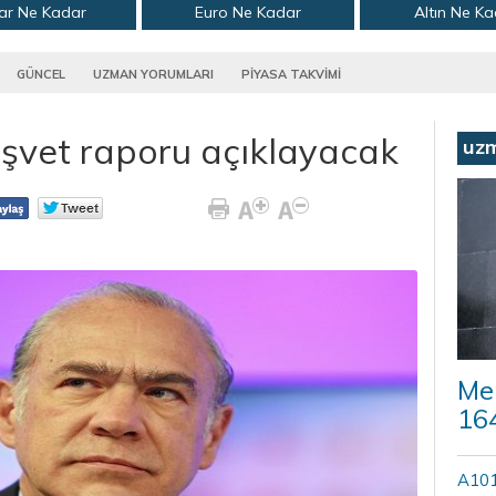
ar Ne Kadar
Euro Ne Kadar
Altın Ne K
GÜNCEL
UZMAN YORUMLARI
PİYASA TAKVİMİ
şvet raporu açıklayacak
uz
Mer
164
A101’