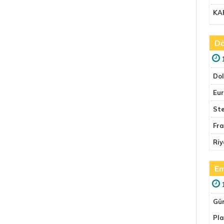
KA
Dö
Do
Eu
Ste
Fr
Riy
Em
Gü
Pla