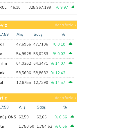
RCL
46,10
325.967.199
% 9,97
viz
daha fazla
17:59
Alış
Satış
%
lar
47,6966
47,7106
% 0,18
ro
54,9928
55,0233
% 0,02
rlin
64,0262
64,3471
% 14,07
ank
58,5696
58,8632
% 12,42
al
12,6755
12,7390
% 14,57
tia
daha fazla
17:59
Alış
Satış
%
müş ONS
62,59
62,66
% 0,66
tin
1.750,50
1.754,62
% 0,66