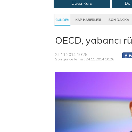
Döviz Kuru
Dol
GÜNDEM
KAP HABERLERİ
SON DAKİKA
OECD, yabancı rü
24.11.2014 10:26
Son güncelleme : 24.11.2014 10:26