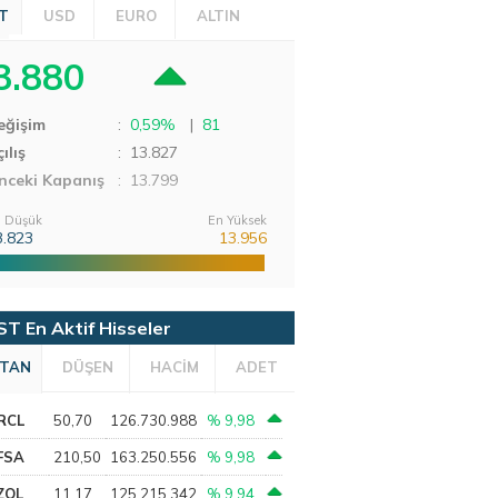
T
USD
EURO
ALTIN
3.880
eğişim
:
0,59%
|
81
ılış
:
13.827
nceki Kapanış
: 13.799
 Düşük
En Yüksek
3.823
13.956
ST En Aktif Hisseler
TAN
DÜŞEN
HACİM
ADET
RCL
50,70
126.730.988
% 9,98
FSA
210,50
163.250.556
% 9,98
ZOL
11,17
125.215.342
% 9,94