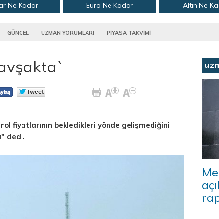
ar Ne Kadar
Euro Ne Kadar
Altın Ne K
GÜNCEL
UZMAN YORUMLARI
PİYASA TAKVİMİ
kavşakta`
uz
ol fiyatlarının bekledikleri yönde gelişmediğini
a" dedi.
Me
açı
rap