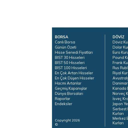
BORSA
DÖVİZ
Canlı Borsa
Döviz Ku
Günün Özeti
Dolar Ku
Hisse Senedi Fiyatları
Euro Kur
BIST 30 Hisseleri
Pound K
BIST 50 Hisseleri
Frank Ku
BIST 100 Hisseleri
Rus Rubl
En Çok Artan Hisseler
Riyal Kur
En Çok Düşen Hisseler
Avustral
Hacmi Artanlar
Danimar
Geçmiş Kapanışlar
Kanada D
Dünya Borsaları
Norveç K
Raporlar
İsveç Kr
Endeksler
Japon Ye
Serbest 
Kurları
Merkez 
Copyright 2026
Kurları
©