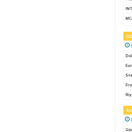
IN
MC
Dö
Do
Eu
Ste
Fr
Riy
Em
Gü