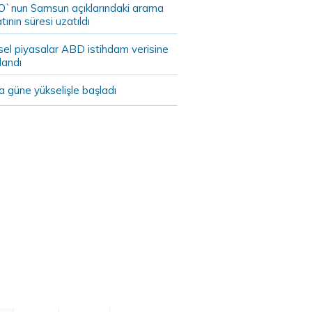
`nun Samsun açıklarındaki arama
tının süresi uzatıldı
sel piyasalar ABD istihdam verisine
landı
 güne yükselişle başladı