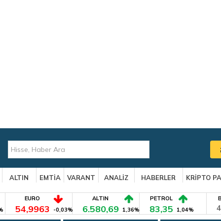
ALTIN
EMTİA
VARANT
ANALİZ
HABERLER
KRİPTO P
EURO
ALTIN
PETROL
54,9963
6.580,69
83,35
4
%
-0,03%
1,36%
1,04%