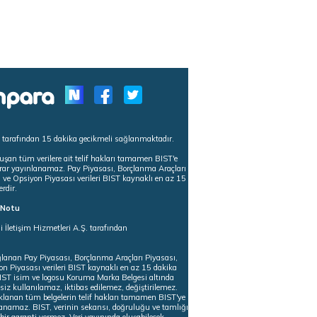
s tarafından 15 dakika gecikmeli sağlanmaktadır.
uşan tüm verilere ait telif hakları tamamen BIST'e
tekrar yayınlanamaz. Pay Piyasası, Borçlanma Araçları
m ve Opsiyon Piyasası verileri BIST kaynaklı en az 15
erdir.
ı Notu
i İletişim Hizmetleri A.Ş. tarafından
ğlanan Pay Piyasası, Borçlanma Araçları Piyasası,
on Piyasası verileri BIST kaynaklı en az 15 dakika
 BIST isim ve logosu Koruma Marka Belgesi altında
iz kullanılamaz, iktibas edilemez, değiştirilemez.
klanan tüm belgelerin telif hakları tamamen BIST'ye
nlanamaz. BIST, verinin sekansı, doğruluğu ve tamlığı
ir garanti vermez. Veri yayınında oluşabilecek