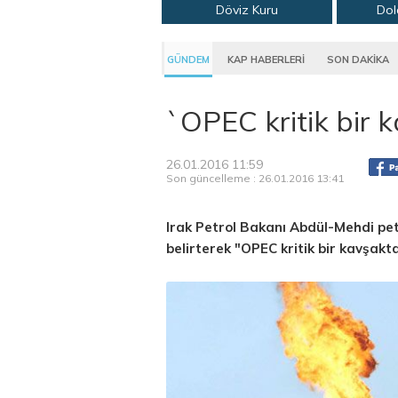
Döviz Kuru
Dol
GÜNDEM
KAP HABERLERİ
SON DAKİKA
`OPEC kritik bir 
26.01.2016 11:59
Son güncelleme : 26.01.2016 13:41
Irak Petrol Bakanı Abdül-Mehdi petr
belirterek "OPEC kritik bir kavşakt