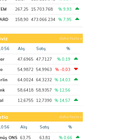
TEM
267,25
15.703.768
% 9,93
ARD
158,90
473.066.234
% 7,95
viz
daha fazla
10:56
Alış
Satış
%
lar
47,6965
47,7127
% 0,19
ro
54,9872
54,9963
% -0,03
rlin
64,0024
64,3232
% 14,03
ank
58,6418
58,9357
% 12,56
al
12,6755
12,7390
% 14,57
tia
daha fazla
10:56
Alış
Satış
%
müş ONS
63,75
63,81
% 0,66