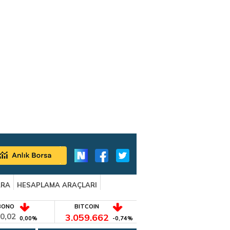
ARA
HESAPLAMA ARAÇLARI
BONO
BITCOIN
0,02
3.059.662
0,00%
-0,74%