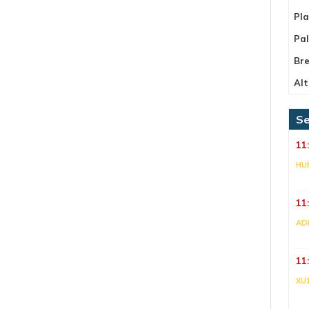
Pla
Pa
Bre
Alt
Se
11
HU
11
AD
11
XU