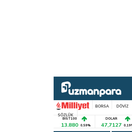
BORSA
DÖVİZ
SÖZLÜK
BIST100
DOLAR
13.880
47,7127
0,59%
0,19