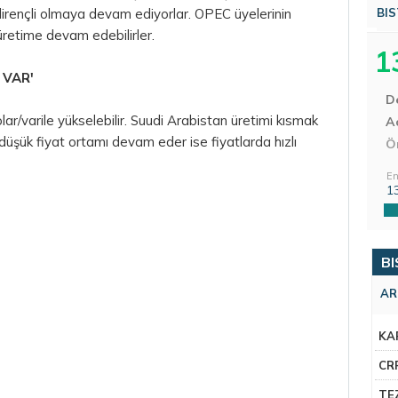
 dirençli olmaya devam ediyorlar. OPEC üyelerinin
BIS
üretime devam edebilirler.
1
 VAR'
D
dolar/varile yükselebilir. Suudi Arabistan üretimi kısmak
Aç
şük fiyat ortamı devam eder ise fiyatlarda hızlı
Ö
En
1
BI
AR
KA
CR
TE