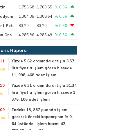
tin
1.756,68
1.760,55
% 0,66
ladyum
1.384,35
1.388,64
% 0,66
nt Pet.
83,20
83,20
% 0,66
ın Ons
4.285,86
4.286,49
% 0,66
ans Raporu
:11
Yüzde 5.62 oranında artışla 3.57
lira fiyatla işlem gören hissede
NER
11, 998, 468 adet işlem
:10
Yüzde 6.31 oranında artışla 31.34
lira fiyatla işlem gören hissede 1,
EL
376, 106 adet işlem
:09
Endeks 13, 887 puanda işlem
görerek önceki kapanışının % 0,
100
64 üstünde . İşlem hacmi 42,