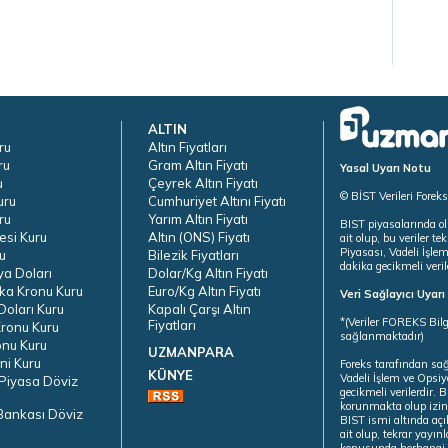
ALTIN
ru
Altın Fiyatları
ru
Gram Altın Fiyatı
Yasal Uyarı Notu
u
Çeyrek Altın Fiyatı
© BİST Verileri Forek
uru
Cumhuriyet Altını Fiyatı
ru
Yarım Altın Fiyatı
BIST piyasalarında ol
esi Kuru
Altın (ONS) Fiyatı
ait olup, bu veriler 
Piyasası, Vadeli İşle
u
Bilezik Fiyatları
dakika gecikmeli veril
ya Doları
Dolar/Kg Altın Fiyatı
ka Kronu Kuru
Euro/Kg Altın Fiyatı
Veri Sağlayıcı Uyar
oları Kuru
Kapalı Çarşı Altın
*(Veriler FOREKS Bilg
Fiyatları
ronu Kuru
sağlanmaktadır)
onu Kuru
UZMANPARA
ni Kuru
Foreks tarafından sa
KÜNYE
Vadeli İşlem ve Opsiy
Piyasa Döviz
gecikmeli verilerdir.
korunmakta olup izins
Bankası Döviz
BIST ismi altında açı
ait olup, tekrar yayı
konusunda herhangi b