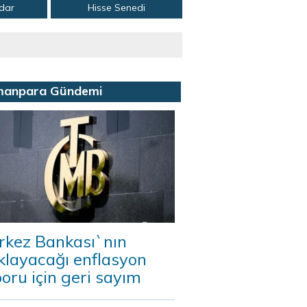
adar
Hisse Senedi
manpara Gündemi
rkez Bankası`nın
klayacağı enflasyon
oru için geri sayım