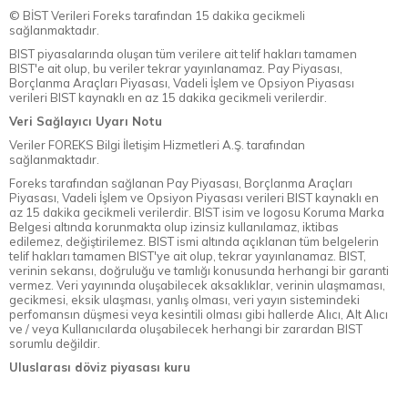
© BİST Verileri Foreks tarafından 15 dakika gecikmeli
sağlanmaktadır.
BIST piyasalarında oluşan tüm verilere ait telif hakları tamamen
BIST'e ait olup, bu veriler tekrar yayınlanamaz. Pay Piyasası,
Borçlanma Araçları Piyasası, Vadeli İşlem ve Opsiyon Piyasası
verileri BIST kaynaklı en az 15 dakika gecikmeli verilerdir.
Veri Sağlayıcı Uyarı Notu
Veriler FOREKS Bilgi İletişim Hizmetleri A.Ş. tarafından
sağlanmaktadır.
Foreks tarafından sağlanan Pay Piyasası, Borçlanma Araçları
Piyasası, Vadeli İşlem ve Opsiyon Piyasası verileri BIST kaynaklı en
az 15 dakika gecikmeli verilerdir. BIST isim ve logosu Koruma Marka
Belgesi altında korunmakta olup izinsiz kullanılamaz, iktibas
edilemez, değiştirilemez. BIST ismi altında açıklanan tüm belgelerin
telif hakları tamamen BIST'ye ait olup, tekrar yayınlanamaz. BIST,
verinin sekansı, doğruluğu ve tamlığı konusunda herhangi bir garanti
vermez. Veri yayınında oluşabilecek aksaklıklar, verinin ulaşmaması,
gecikmesi, eksik ulaşması, yanlış olması, veri yayın sistemindeki
perfomansın düşmesi veya kesintili olması gibi hallerde Alıcı, Alt Alıcı
ve / veya Kullanıcılarda oluşabilecek herhangi bir zarardan BIST
sorumlu değildir.
Uluslarası döviz piyasası kuru