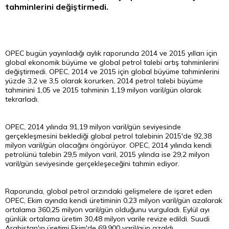
tahminlerini değiştirmedi.
OPEC bugün yayınladığı aylık raporunda 2014 ve 2015 yılları için
global ekonomik büyüme ve global petrol talebi artış tahminlerini
değiştirmedi. OPEC, 2014 ve 2015 için global büyüme tahminlerini
yüzde 3,2 ve 3,5 olarak korurken, 2014 petrol talebi büyüme
tahminini 1,05 ve 2015 tahminin 1,19 milyon varil/gün olarak
tekrarladı.
OPEC, 2014 yılında 91,19 milyon varil/gün seviyesinde
gerçekleşmesini beklediği global petrol talebinin 2015'de 92,38
milyon varil/gün olacağını öngörüyor. OPEC, 2014 yılında kendi
petrolünü talebin 29,5 milyon varil, 2015 yılında ise 29,2 milyon
varil/gün seviyesinde gerçekleşeceğini tahmin ediyor.
Raporunda, global petrol arzındaki gelişmelere de işaret eden
OPEC, Ekim ayında kendi üretiminin 0,23 milyon varil/gün azalarak
ortalama 360,25 milyon varil/gün olduğunu vurguladı. Eylül ayı
günlük ortalama üretim 30,48 milyon varile revize edildi. Suudi
Arabistan'ın üretimi Ekim'de 69.900 varil/gün azaldı.