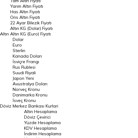
Tam Altın Fiyatı
Yarım Altın Fiyatı
DÖVİZ
Has Altın Fiyatı
Ons Altın Fiyatı
Döviz Kuru
22 Ayar Bilezik Fiyatı
Dolar Kuru
Altın KG (Dolar) Fiyatı
Altın
Altın KG (Euro) Fiyatı
Euro Kuru
Dolar
Euro
Pound Kuru
Sterlin
Kanada Doları
Frank Kuru
İsviçre Frangı
Riyal Kuru
Rus Rublesi
Suudi Riyali
Avustralya Doları
Japon Yeni
Avustralya Doları
Danimarka Kronu Kuru
Norveç Kronu
Danimarka Kronu
Kanada Doları Kuru
İsveç Kronu
Döviz
Merkez Bankası Kurlari
Norveç Kronu Kuru
Altın Hesaplama
İsveç Kronu Kuru
Döviz Çevirici
Yüzde Hesaplama
Japon Yeni Kuru
KDV Hesaplama
İndirim Hesaplama
Serbest Piyasa Döviz Kurları