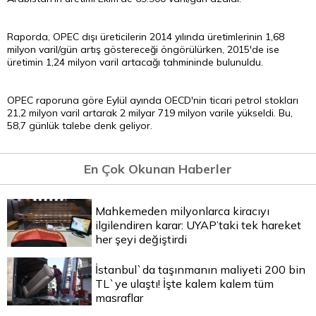
Raporda, OPEC dışı üreticilerin 2014 yılında üretimlerinin 1,68
milyon varil/gün artış göstereceği öngörülürken, 2015'de ise
üretimin 1,24 milyon varil artacağı tahmininde bulunuldu.
OPEC raporuna göre Eylül ayında OECD'nin ticari petrol stokları
21,2 milyon varil artarak 2 milyar 719 milyon varile yükseldi. Bu,
58,7 günlük talebe denk geliyor.
En Çok Okunan Haberler
Mahkemeden milyonlarca kiracıyı
ilgilendiren karar: UYAP’taki tek hareket
her şeyi değiştirdi
İstanbul`da taşınmanın maliyeti 200 bin
TL`ye ulaştı! İşte kalem kalem tüm
masraflar