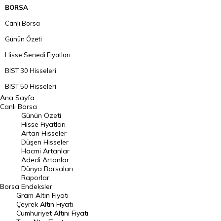
BORSA
Canlı Borsa
Günün Özeti
Hisse Senedi Fiyatları
BIST 30 Hisseleri
BIST 50 Hisseleri
Ana Sayfa
BIST 100 Hisseleri
Canlı Borsa
Günün Özeti
En Çok Artan Hisseler
Hisse Fiyatları
Artan Hisseler
En Çok Düşen Hisseler
Düşen Hisseler
Hacmi Artanlar
Hacmi Artanlar
Adedi Artanlar
Geçmiş Kapanışlar
Dünya Borsaları
Raporlar
Dünya Borsaları
Borsa
Endeksler
Gram Altın Fiyatı
Raporlar
Çeyrek Altın Fiyatı
Endeksler
Cumhuriyet Altını Fiyatı