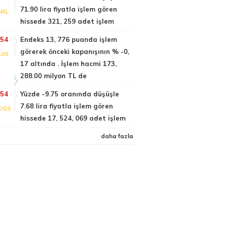
71.90 lira fiyatla işlem gören
NEL
hissede 321, 259 adet işlem
:54
Endeks 13, 776 puanda işlem
görerek önceki kapanışının % -0,
100
17 altında . İşlem hacmi 173,
288.00 milyon TL de
:54
Yüzde -9.75 oranında düşüşle
7.68 lira fiyatla işlem gören
DGS
hissede 17, 524, 069 adet işlem
daha fazla