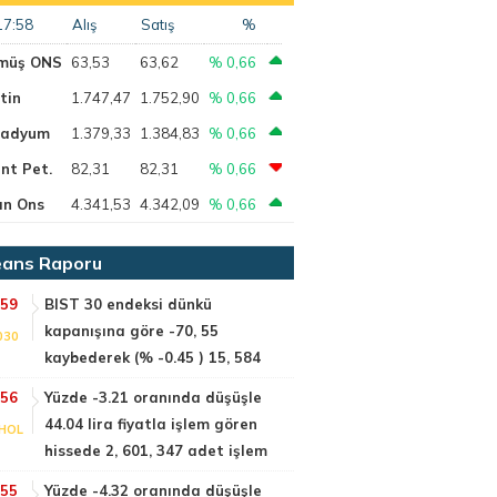
17:58
Alış
Satış
%
müş ONS
63,53
63,62
% 0,66
tin
1.747,47
1.752,90
% 0,66
ladyum
1.379,33
1.384,83
% 0,66
nt Pet.
82,31
82,31
% 0,66
ın Ons
4.341,53
4.342,09
% 0,66
ans Raporu
:59
BIST 30 endeksi dünkü
kapanışına göre -70, 55
030
kaybederek (% -0.45 ) 15, 584
:56
Yüzde -3.21 oranında düşüşle
44.04 lira fiyatla işlem gören
HOL
hissede 2, 601, 347 adet işlem
:55
Yüzde -4.32 oranında düşüşle