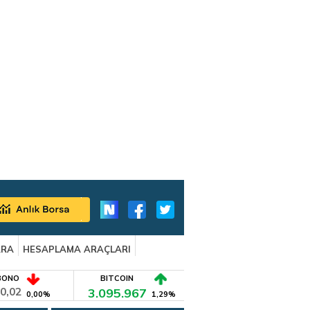
ARA
HESAPLAMA ARAÇLARI
BONO
BITCOIN
0,02
3.095.967
0,00%
1,29%