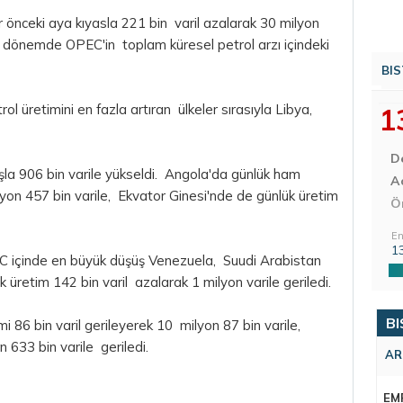
 önceki aya kıyasla 221 bin varil azalarak 30 milyon
u dönemde OPEC'in toplam küresel petrol arzı içindeki
BIS
 üretimini en fazla artıran ülkeler sırasıyla Libya,
1
D
ışla 906 bin varile yükseldi. Angola'da günlük ham
Aç
ilyon 457 bin varile, Ekvator Ginesi'nde de günlük üretim
Ö
En
1
C içinde en büyük düşüş Venezuela, Suudi Arabistan
 üretim 142 bin varil azalarak 1 milyon varile geriledi.
BI
i 86 bin varil gerileyerek 10 milyon 87 bin varile,
n 633 bin varile geriledi.
AR
EM