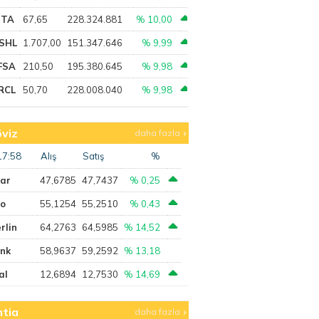
PTA
67,65
228.324.881
% 10,00
SHL
1.707,00
151.347.646
% 9,99
FSA
210,50
195.380.645
% 9,98
RCL
50,70
228.008.040
% 9,98
viz
daha fazla
17:58
Alış
Satış
%
lar
47,6785
47,7437
% 0,25
ro
55,1254
55,2510
% 0,43
rlin
64,2763
64,5985
% 14,52
ank
58,9637
59,2592
% 13,18
al
12,6894
12,7530
% 14,69
tia
daha fazla