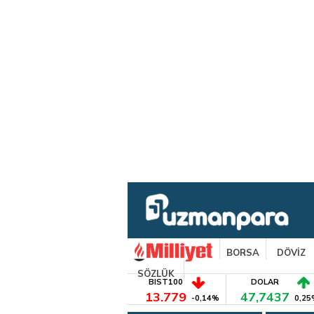
BORSA
DÖVİZ
SÖZLÜK
BIST100
DOLAR
13.779
47,7437
-0,14%
0,25