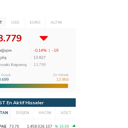
T
USD
EURO
ALTIN
3.779
eğişim
:
-0,14%
|
-19
ılış
:
13.827
nceki Kapanış
: 13.799
 Düşük
En Yüksek
3.699
13.956
ST En Aktif Hisseler
TAN
DÜŞEN
HACİM
ADET
PAE
73,70
1.458.026.107
% 10,00