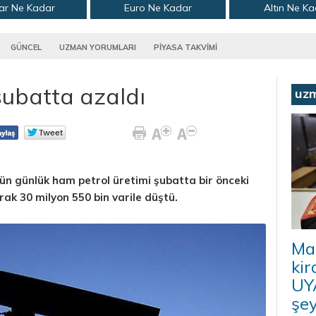
ar Ne Kadar
Euro Ne Kadar
Altın Ne K
GÜNCEL
UZMAN YORUMLARI
PİYASA TAKVİMİ
şubatta azaldı
uz
ün günlük ham petrol üretimi şubatta bir önceki
rak 30 milyon 550 bin varile düştü.
Ma
kir
UYA
şey