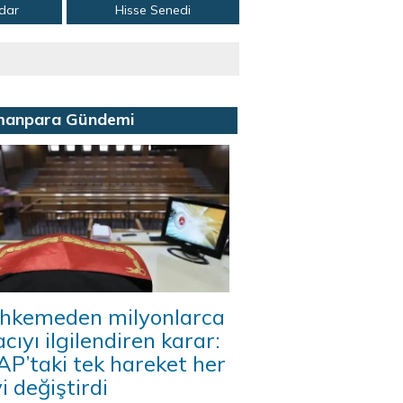
adar
Hisse Senedi
manpara Gündemi
hkemeden milyonlarca
acıyı ilgilendiren karar:
P’taki tek hareket her
i değiştirdi