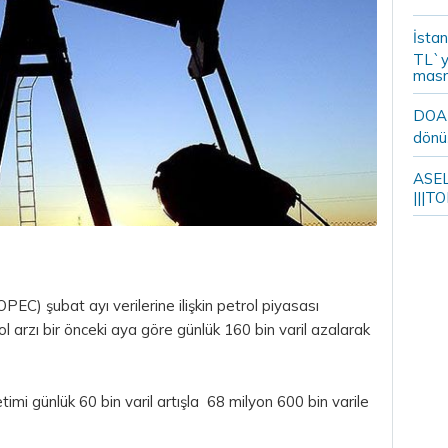
İstan
TL`y
masr
DOA m
dönü
ASELS
|||TO
PEC) şubat ayı verilerine ilişkin petrol piyasası
 arzı bir önceki aya göre günlük 160 bin varil azalarak
imi günlük 60 bin varil artışla 68 milyon 600 bin varile