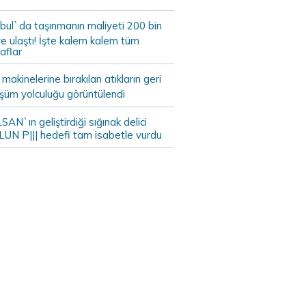
bul`da taşınmanın maliyeti 200 bin
e ulaştı! İşte kalem kalem tüm
aflar
akinelerine bırakılan atıkların geri
şüm yolculuğu görüntülendi
AN`ın geliştirdiği sığınak delici
LUN P||| hedefi tam isabetle vurdu