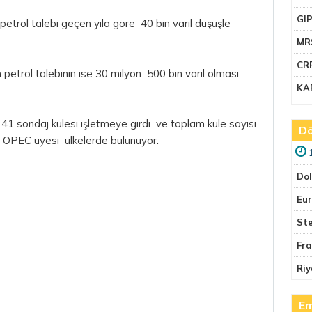
GI
petrol talebi geçen yıla göre 40 bin varil düşüşle
MR
CR
petrol talebinin ise 30 milyon 500 bin varil olması
KA
1 sondaj kulesi işletmeye girdi ve toplam kule sayısı
Dö
'i OPEC üyesi ülkelerde bulunuyor.
Do
Eu
Ste
Fr
Riy
Em