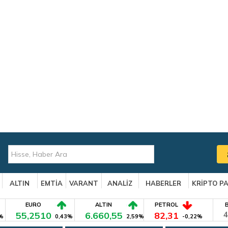
ALTIN
EMTİA
VARANT
ANALİZ
HABERLER
KRİPTO P
EURO
ALTIN
PETROL
55,2510
6.660,55
82,31
4
%
0,43%
2,59%
-0,22%