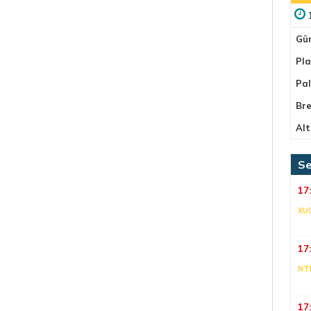
Gü
Pla
Pa
Bre
Alt
Se
17
XU
17
NT
17