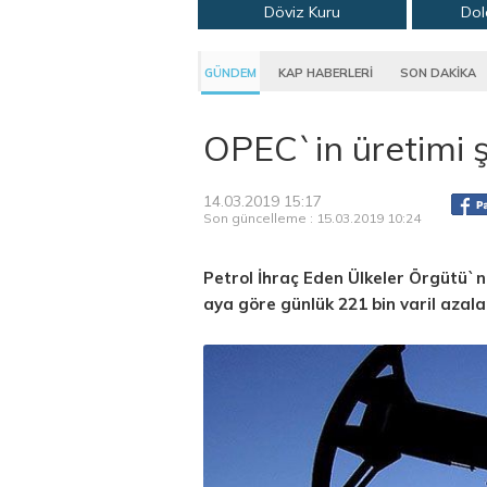
Döviz Kuru
Dol
GÜNDEM
KAP HABERLERİ
SON DAKİKA
OPEC`in üretimi 
14.03.2019 15:17
Son güncelleme : 15.03.2019 10:24
Petrol İhraç Eden Ülkeler Örgütü`n
aya göre günlük 221 bin varil azala