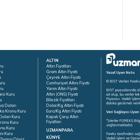
ALTIN
ru
Altın Fiyatları
ru
Gram Altın Fiyatı
Yasal Uyarı Notu
u
Çeyrek Altın Fiyatı
© BİST Verileri Forek
uru
Cumhuriyet Altını Fiyatı
ru
Yarım Altın Fiyatı
BIST piyasalarında ol
esi Kuru
Altın (ONS) Fiyatı
ait olup, bu veriler 
Piyasası, Vadeli İşle
u
Bilezik Fiyatları
dakika gecikmeli veril
ya Doları
Dolar/Kg Altın Fiyatı
ka Kronu Kuru
Euro/Kg Altın Fiyatı
Veri Sağlayıcı Uyar
oları Kuru
Kapalı Çarşı Altın
*(Veriler FOREKS Bilg
Fiyatları
ronu Kuru
sağlanmaktadır)
onu Kuru
UZMANPARA
ni Kuru
Foreks tarafından sa
KÜNYE
Vadeli İşlem ve Opsiy
Piyasa Döviz