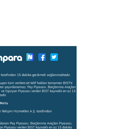
s tarafından 15 dakika gecikmeli sağlanmaktadır.
uşan tüm verilere ait telif hakları tamamen BIST'e
tekrar yayınlanamaz. Pay Piyasası, Borçlanma Araçları
m ve Opsiyon Piyasası verileri BIST kaynaklı en az 15
erdir.
ı Notu
i İletişim Hizmetleri A.Ş. tarafından
ğlanan Pay Piyasası, Borçlanma Araçları Piyasası,
on Piyasası verileri BIST kaynaklı en az 15 dakika