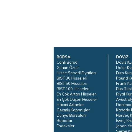
BORSA
DÖVİZ
Canlı Borsa
Döviz Ku
Günün Özeti
Dolar Ku
Hisse Senedi Fiyatları
Euro Kur
BIST 30 Hisseleri
Pound K
BIST 50 Hisseleri
Frank Ku
BIST 100 Hisseleri
Rus Rubl
En Çok Artan Hisseler
Riyal Kur
En Çok Düşen Hisseler
Avustral
Hacmi Artanlar
Danimar
Geçmiş Kapanışlar
Kanada D
Dünya Borsaları
Norveç K
Raporlar
İsveç Kr
Endeksler
Japon Ye
Serbest 