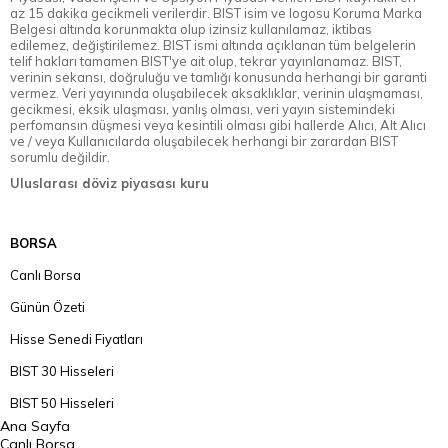
az 15 dakika gecikmeli verilerdir. BIST isim ve logosu Koruma Marka
Belgesi altında korunmakta olup izinsiz kullanılamaz, iktibas
edilemez, değiştirilemez. BIST ismi altında açıklanan tüm belgelerin
telif hakları tamamen BIST'ye ait olup, tekrar yayınlanamaz. BIST,
verinin sekansı, doğruluğu ve tamlığı konusunda herhangi bir garanti
vermez. Veri yayınında oluşabilecek aksaklıklar, verinin ulaşmaması,
gecikmesi, eksik ulaşması, yanlış olması, veri yayın sistemindeki
perfomansın düşmesi veya kesintili olması gibi hallerde Alıcı, Alt Alıcı
ve / veya Kullanıcılarda oluşabilecek herhangi bir zarardan BIST
sorumlu değildir.
Uluslarası döviz piyasası kuru
BORSA
Canlı Borsa
Günün Özeti
Hisse Senedi Fiyatları
BIST 30 Hisseleri
BIST 50 Hisseleri
Ana Sayfa
BIST 100 Hisseleri
Canlı Borsa