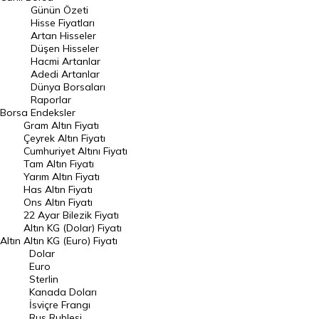
Günün Özeti
En Çok Artan Hisseler
Hisse Fiyatları
Artan Hisseler
En Çok Düşen Hisseler
Düşen Hisseler
Hacmi Artanlar
Hacmi Artanlar
Adedi Artanlar
Geçmiş Kapanışlar
Dünya Borsaları
Raporlar
Dünya Borsaları
Borsa
Endeksler
Gram Altın Fiyatı
Raporlar
Çeyrek Altın Fiyatı
Endeksler
Cumhuriyet Altını Fiyatı
Tam Altın Fiyatı
Yarım Altın Fiyatı
DÖVİZ
Has Altın Fiyatı
Ons Altın Fiyatı
Döviz Kuru
22 Ayar Bilezik Fiyatı
Dolar Kuru
Altın KG (Dolar) Fiyatı
Altın
Altın KG (Euro) Fiyatı
Euro Kuru
Dolar
Euro
Pound Kuru
Sterlin
Kanada Doları
Frank Kuru
İsviçre Frangı
Riyal Kuru
Rus Rublesi