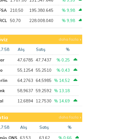
FSA
210,50
195.380.645
% 9,98
RCL
50,70
228.008.040
% 9,98
viz
daha fazla
17:58
Alış
Satış
%
lar
47,6785
47,7437
% 0,25
ro
55,1254
55,2510
% 0,43
rlin
64,2763
64,5985
% 14,52
ank
58,9637
59,2592
% 13,18
al
12,6894
12,7530
% 14,69
tia
daha fazla
17:58
Alış
Satış
%
müş ONS
63,53
63,62
% 0,66