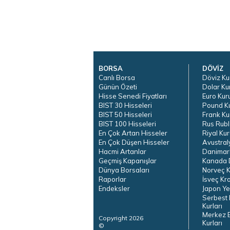
BORSA
DÖVİZ
Canlı Borsa
Döviz Ku
Günün Özeti
Dolar Ku
Hisse Senedi Fiyatları
Euro Kur
BIST 30 Hisseleri
Pound K
BIST 50 Hisseleri
Frank Ku
BIST 100 Hisseleri
Rus Rubl
En Çok Artan Hisseler
Riyal Kur
En Çok Düşen Hisseler
Avustral
Hacmi Artanlar
Danimar
Geçmiş Kapanışlar
Kanada D
Dünya Borsaları
Norveç K
Raporlar
İsveç Kr
Endeksler
Japon Ye
Serbest 
Kurları
Merkez 
Copyright 2026
Kurları
©