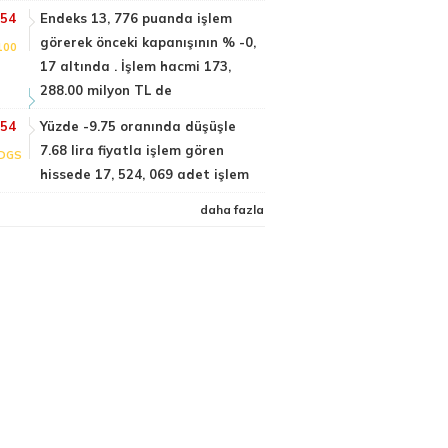
:54
Endeks 13, 776 puanda işlem
görerek önceki kapanışının % -0,
100
17 altında . İşlem hacmi 173,
288.00 milyon TL de
:54
Yüzde -9.75 oranında düşüşle
7.68 lira fiyatla işlem gören
DGS
hissede 17, 524, 069 adet işlem
daha fazla