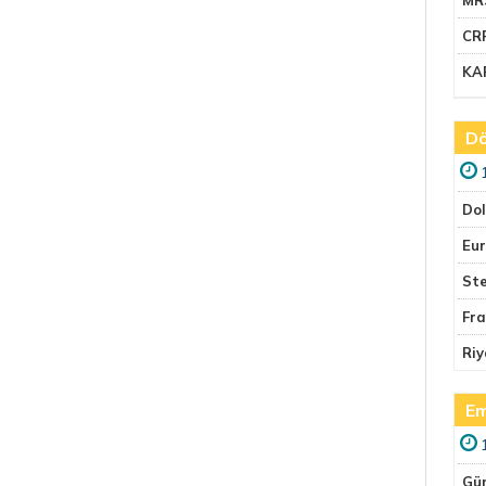
CR
KA
Dö
Do
Eu
Ste
Fr
Riy
Em
Gü