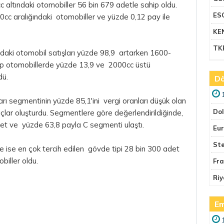
 altındaki otomobiller 56 bin 679 adetle sahip oldu.
ES
c aralığındaki otomobiller ve yüzde 0,12 pay ile
KE
TK
daki otomobil satışları yüzde 98,9 artarken 1600-
ip otomobillerde yüzde 13,9 ve 2000cc üstü
dü.
Dö
rı segmentinin yüzde 85,1'ini vergi oranları düşük olan
Do
çlar oluşturdu. Segmentlere göre değerlendirildiğinde,
et ve yüzde 63,8 payla C segmenti ulaştı.
Eu
Ste
de ise en çok tercih edilen gövde tipi 28 bin 300 adet
iller oldu.
Fr
Riy
Em