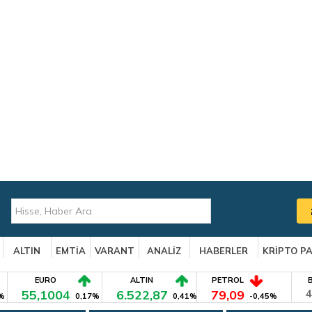
ALTIN
EMTİA
VARANT
ANALİZ
HABERLER
KRİPTO P
EURO
ALTIN
PETROL
55,1004
6.522,87
79,09
4
%
0,17%
0,41%
-0,45%