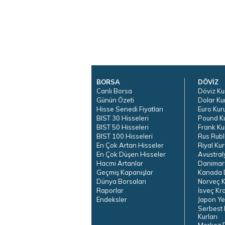
BORSA
DÖVİZ
Canlı Borsa
Döviz Ku
Günün Özeti
Dolar Ku
Hisse Senedi Fiyatları
Euro Kur
BIST 30 Hisseleri
Pound K
BIST 50 Hisseleri
Frank Ku
BIST 100 Hisseleri
Rus Rubl
En Çok Artan Hisseler
Riyal Kur
En Çok Düşen Hisseler
Avustral
Hacmi Artanlar
Danimar
Geçmiş Kapanışlar
Kanada D
Dünya Borsaları
Norveç K
Raporlar
İsveç Kr
Endeksler
Japon Ye
Serbest 
Kurları
Merkez 