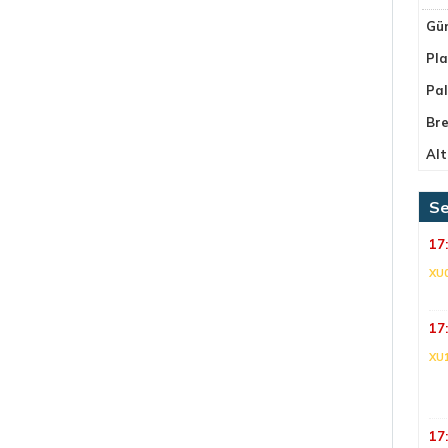
Gü
Pla
Pa
Bre
Alt
Se
17
XU
17
XU
17