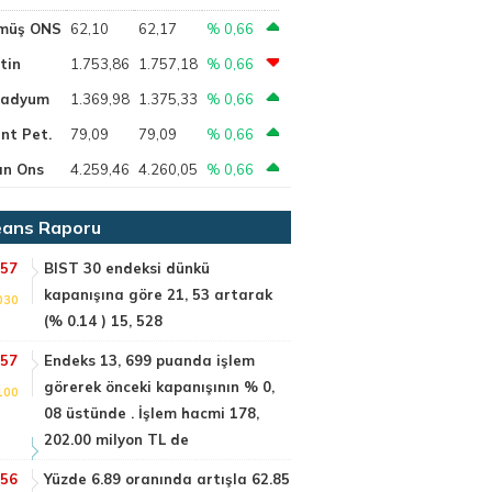
müş ONS
62,10
62,17
% 0,66
tin
1.753,86
1.757,18
% 0,66
ladyum
1.369,98
1.375,33
% 0,66
nt Pet.
79,09
79,09
% 0,66
ın Ons
4.259,46
4.260,05
% 0,66
ans Raporu
:57
BIST 30 endeksi dünkü
kapanışına göre 21, 53 artarak
030
(% 0.14 ) 15, 528
:57
Endeks 13, 699 puanda işlem
görerek önceki kapanışının % 0,
100
08 üstünde . İşlem hacmi 178,
202.00 milyon TL de
:56
Yüzde 6.89 oranında artışla 62.85