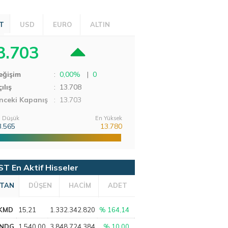
T
USD
EURO
ALTIN
3.703
eğişim
:
0,00%
|
0
ılış
:
13.708
nceki Kapanış
: 13.703
 Düşük
En Yüksek
3.565
13.780
ST En Aktif Hisseler
TAN
DÜŞEN
HACİM
ADET
KMD
15,21
1.332.342.820
% 164,14
NDG
1.540,00
3.848.724.384
% 10,00