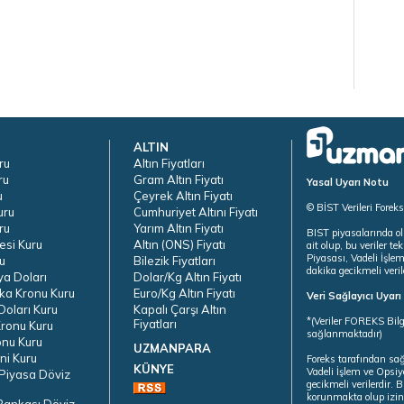
ALTIN
ru
Altın Fiyatları
ru
Gram Altın Fiyatı
Yasal Uyarı Notu
u
Çeyrek Altın Fiyatı
© BİST Verileri Forek
uru
Cumhuriyet Altını Fiyatı
ru
Yarım Altın Fiyatı
BIST piyasalarında ol
esi Kuru
Altın (ONS) Fiyatı
ait olup, bu veriler 
Piyasası, Vadeli İşle
u
Bilezik Fiyatları
dakika gecikmeli veril
ya Doları
Dolar/Kg Altın Fiyatı
ka Kronu Kuru
Euro/Kg Altın Fiyatı
Veri Sağlayıcı Uyar
oları Kuru
Kapalı Çarşı Altın
*(Veriler FOREKS Bilg
Fiyatları
ronu Kuru
sağlanmaktadır)
onu Kuru
UZMANPARA
ni Kuru
Foreks tarafından sa
KÜNYE
Vadeli İşlem ve Opsiy
Piyasa Döviz
gecikmeli verilerdir.
korunmakta olup izins
Bankası Döviz