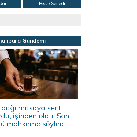
adar
Hisse Senedi
manpara Gündemi
rdağı masaya sert
du, işinden oldu! Son
zü mahkeme söyledi