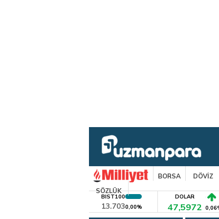
BORSA
DÖVİZ
SÖZLÜK
BIST100
DOLAR
13.703
47,5972
0,00%
0,06