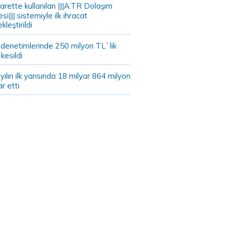
arette kullanılan |||A.TR Dolaşım
si||| sistemiyle ilk ihracat
kleştirildi
 denetimlerinde 250 milyon TL`lik
kesildi
ılın ilk yarısında 18 milyar 864 milyon
ar etti