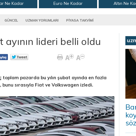
ar Ne Kadar
Euro Ne Kadar
Altın Ne K
GÜNCEL
UZMAN YORUMLARI
PİYASA TAKVİMİ
yının lideri belli oldu
uz
aç toplam pazarda bu yılın şubat ayında en fazla
 bunu sırasıyla Fiat ve Volkswagen izledi.
Ba
koy
sö