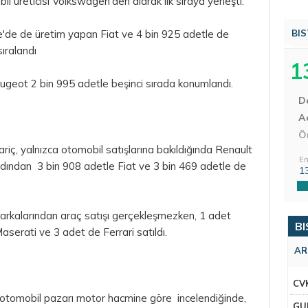
il üreticisi Volkswagen'den alarak ilk sıraya yerleşti.
e'de de üretim yapan Fiat ve 4 bin 925 adetle de
BIS
ıralandı
1
ugeot 2 bin 995 adetle beşinci sırada konumlandı.
D
Aç
Ö
hariç, yalnızca otomobil satışlarına bakıldığında Renault
En
 Ardından 3 bin 908 adetle Fiat ve 3 bin 469 adetle de
1
arkalarından araç satışı gerçekleşmezken, 1 adet
BI
serati ve 3 adet de Ferrari satıldı.
AR
CV
otomobil pazarı motor hacmine göre incelendiğinde,
GU