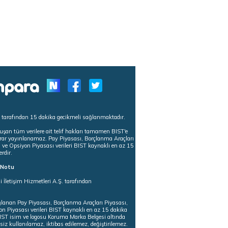
s tarafından 15 dakika gecikmeli sağlanmaktadır.
uşan tüm verilere ait telif hakları tamamen BIST'e
tekrar yayınlanamaz. Pay Piyasası, Borçlanma Araçları
m ve Opsiyon Piyasası verileri BIST kaynaklı en az 15
erdir.
ı Notu
i İletişim Hizmetleri A.Ş. tarafından
ğlanan Pay Piyasası, Borçlanma Araçları Piyasası,
on Piyasası verileri BIST kaynaklı en az 15 dakika
 BIST isim ve logosu Koruma Marka Belgesi altında
iz kullanılamaz, iktibas edilemez, değiştirilemez.