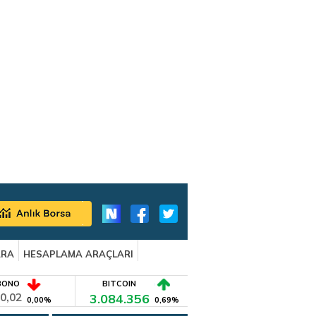
ARA
HESAPLAMA ARAÇLARI
BONO
BITCOIN
0,02
3.084.356
0,00%
0,69%