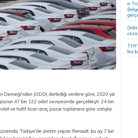
e-Tic
Belge
gerçe
Gıda
ceza 
THY y
lira k
i Derneği'nden (ODD) derlediği verilere göre, 2020 yılı
ç pazarı 47 bin 122 adet seviyesinde gerçekleşti. 24 bin
obil ve hafif ticari araç pazar toplamına göre satışlar
pazarında, Türkiye'de üretim yapan Renault, bu ay 7 bin