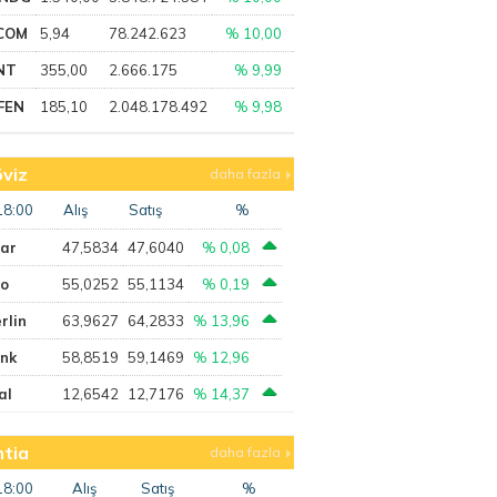
COM
5,94
78.242.623
% 10,00
NT
355,00
2.666.175
% 9,99
FEN
185,10
2.048.178.492
% 9,98
viz
daha fazla
18:00
Alış
Satış
%
lar
47,5834
47,6040
% 0,08
ro
55,0252
55,1134
% 0,19
rlin
63,9627
64,2833
% 13,96
ank
58,8519
59,1469
% 12,96
al
12,6542
12,7176
% 14,37
tia
daha fazla
18:00
Alış
Satış
%