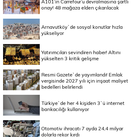
A101’in Carrefour’u devralmasına şartlı
onay! 48 mağaza elden çıkarılacak
Arnavutköy`de sosyal konutlar hızla
yükseliyor
Yatırımcıları sevindiren haber! Altını
yükselten 3 kritik gelişme
Resmi Gazete`de yayımlandı! Emlak
vergisinde 2027 yılı için inşaat maliyet
bedelleri belirlendi
Türkiye`de her 4 kişiden 3`ü internet
bankacılığı kullanıyor
Otomotiv ihracatı 7 ayda 24,4 milyar
dolarla rekor kırdı