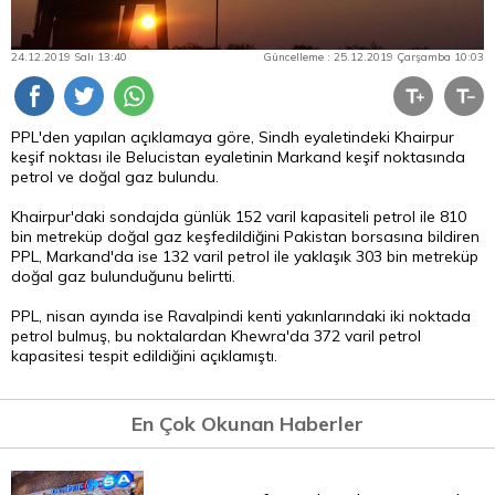
24.12.2019 Salı 13:40
Güncelleme : 25.12.2019 Çarşamba 10:03
PPL'den yapılan açıklamaya göre, Sindh eyaletindeki Khairpur
keşif noktası ile Belucistan eyaletinin Markand keşif noktasında
petrol ve doğal gaz bulundu.
Khairpur'daki sondajda günlük 152 varil kapasiteli petrol ile 810
bin metreküp doğal gaz keşfedildiğini Pakistan borsasına bildiren
PPL, Markand'da ise 132 varil petrol ile yaklaşık 303 bin metreküp
doğal gaz bulunduğunu belirtti.
PPL, nisan ayında ise Ravalpindi kenti yakınlarındaki iki noktada
petrol bulmuş, bu noktalardan Khewra'da 372 varil petrol
kapasitesi tespit edildiğini açıklamıştı.
En Çok Okunan Haberler