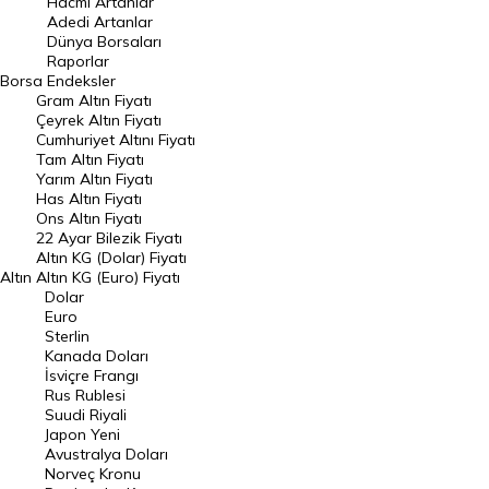
Hacmi Artanlar
Adedi Artanlar
Geçmiş Kapanışlar
Dünya Borsaları
Raporlar
Dünya Borsaları
Borsa
Endeksler
Gram Altın Fiyatı
Raporlar
Çeyrek Altın Fiyatı
Endeksler
Cumhuriyet Altını Fiyatı
Tam Altın Fiyatı
Yarım Altın Fiyatı
DÖVİZ
Has Altın Fiyatı
Ons Altın Fiyatı
Döviz Kuru
22 Ayar Bilezik Fiyatı
Dolar Kuru
Altın KG (Dolar) Fiyatı
Altın
Altın KG (Euro) Fiyatı
Euro Kuru
Dolar
Euro
Pound Kuru
Sterlin
Kanada Doları
Frank Kuru
İsviçre Frangı
Riyal Kuru
Rus Rublesi
Suudi Riyali
Avustralya Doları
Japon Yeni
Avustralya Doları
Danimarka Kronu Kuru
Norveç Kronu