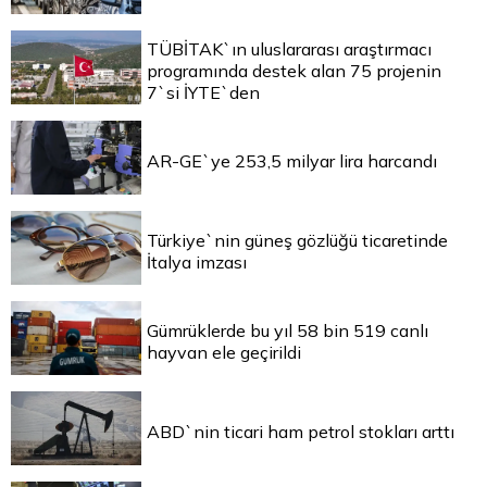
TÜBİTAK`ın uluslararası araştırmacı
programında destek alan 75 projenin
7`si İYTE`den
AR-GE`ye 253,5 milyar lira harcandı
Türkiye`nin güneş gözlüğü ticaretinde
İtalya imzası
Gümrüklerde bu yıl 58 bin 519 canlı
hayvan ele geçirildi
ABD`nin ticari ham petrol stokları arttı