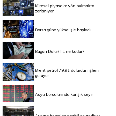
Küresel piyasalar yön bulmakta
zorlanıyor
Borsa güne yükselişle başladı
Bugün Dolar/TL ne kadar?
Brent petrol 79,91 dolardan işlem
görüyor
Asya borsalarında karışık seyir
Avrupa borsaları pozitif seyrediyor