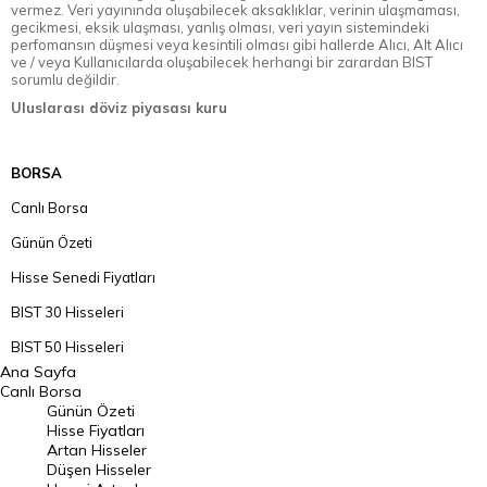
vermez. Veri yayınında oluşabilecek aksaklıklar, verinin ulaşmaması,
gecikmesi, eksik ulaşması, yanlış olması, veri yayın sistemindeki
perfomansın düşmesi veya kesintili olması gibi hallerde Alıcı, Alt Alıcı
ve / veya Kullanıcılarda oluşabilecek herhangi bir zarardan BIST
sorumlu değildir.
Uluslarası döviz piyasası kuru
BORSA
Canlı Borsa
Günün Özeti
Hisse Senedi Fiyatları
BIST 30 Hisseleri
BIST 50 Hisseleri
Ana Sayfa
BIST 100 Hisseleri
Canlı Borsa
Günün Özeti
En Çok Artan Hisseler
Hisse Fiyatları
Artan Hisseler
En Çok Düşen Hisseler
Düşen Hisseler
Hacmi Artanlar