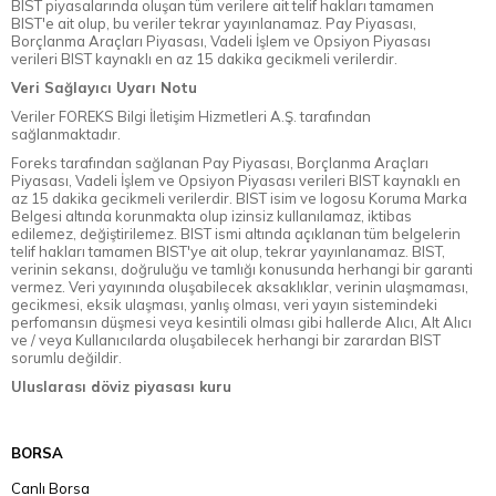
BIST piyasalarında oluşan tüm verilere ait telif hakları tamamen
BIST'e ait olup, bu veriler tekrar yayınlanamaz. Pay Piyasası,
Borçlanma Araçları Piyasası, Vadeli İşlem ve Opsiyon Piyasası
verileri BIST kaynaklı en az 15 dakika gecikmeli verilerdir.
Veri Sağlayıcı Uyarı Notu
Veriler FOREKS Bilgi İletişim Hizmetleri A.Ş. tarafından
sağlanmaktadır.
Foreks tarafından sağlanan Pay Piyasası, Borçlanma Araçları
Piyasası, Vadeli İşlem ve Opsiyon Piyasası verileri BIST kaynaklı en
az 15 dakika gecikmeli verilerdir. BIST isim ve logosu Koruma Marka
Belgesi altında korunmakta olup izinsiz kullanılamaz, iktibas
edilemez, değiştirilemez. BIST ismi altında açıklanan tüm belgelerin
telif hakları tamamen BIST'ye ait olup, tekrar yayınlanamaz. BIST,
verinin sekansı, doğruluğu ve tamlığı konusunda herhangi bir garanti
vermez. Veri yayınında oluşabilecek aksaklıklar, verinin ulaşmaması,
gecikmesi, eksik ulaşması, yanlış olması, veri yayın sistemindeki
perfomansın düşmesi veya kesintili olması gibi hallerde Alıcı, Alt Alıcı
ve / veya Kullanıcılarda oluşabilecek herhangi bir zarardan BIST
sorumlu değildir.
Uluslarası döviz piyasası kuru
BORSA
Canlı Borsa