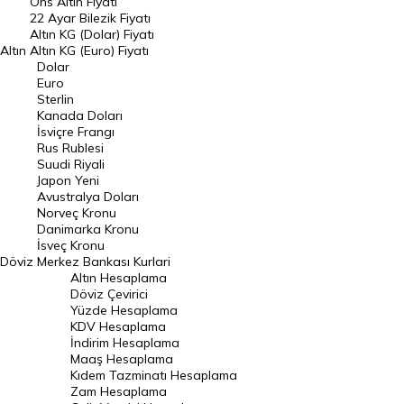
Ons Altın Fiyatı
Döviz Kuru
22 Ayar Bilezik Fiyatı
Dolar Kuru
Altın KG (Dolar) Fiyatı
Altın
Altın KG (Euro) Fiyatı
Euro Kuru
Dolar
Euro
Pound Kuru
Sterlin
Kanada Doları
Frank Kuru
İsviçre Frangı
Riyal Kuru
Rus Rublesi
Suudi Riyali
Avustralya Doları
Japon Yeni
Avustralya Doları
Danimarka Kronu Kuru
Norveç Kronu
Danimarka Kronu
Kanada Doları Kuru
İsveç Kronu
Döviz
Merkez Bankası Kurlari
Norveç Kronu Kuru
Altın Hesaplama
İsveç Kronu Kuru
Döviz Çevirici
Yüzde Hesaplama
Japon Yeni Kuru
KDV Hesaplama
İndirim Hesaplama
Serbest Piyasa Döviz Kurları
Maaş Hesaplama
Kıdem Tazminatı Hesaplama
Merkez Bankası Döviz Kurları
Zam Hesaplama