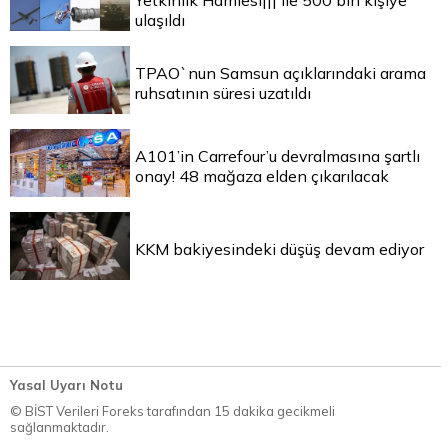
Yetkinlik Hamlesi||| ile 500 bin kişiye
ulaşıldı
TPAO`nun Samsun açıklarındaki arama
ruhsatının süresi uzatıldı
A101’in Carrefour’u devralmasına şartlı
onay! 48 mağaza elden çıkarılacak
KKM bakiyesindeki düşüş devam ediyor
Yasal Uyarı Notu
© BİST Verileri Foreks tarafından 15 dakika gecikmeli
sağlanmaktadır.