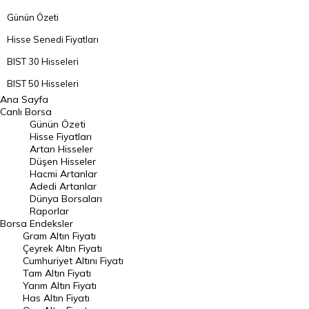
Günün Özeti
Hisse Senedi Fiyatları
BIST 30 Hisseleri
BIST 50 Hisseleri
Ana Sayfa
BIST 100 Hisseleri
Canlı Borsa
Günün Özeti
En Çok Artan Hisseler
Hisse Fiyatları
Artan Hisseler
En Çok Düşen Hisseler
Düşen Hisseler
Hacmi Artanlar
Hacmi Artanlar
Adedi Artanlar
Geçmiş Kapanışlar
Dünya Borsaları
Raporlar
Dünya Borsaları
Borsa
Endeksler
Gram Altın Fiyatı
Raporlar
Çeyrek Altın Fiyatı
Endeksler
Cumhuriyet Altını Fiyatı
Tam Altın Fiyatı
Yarım Altın Fiyatı
DÖVİZ
Has Altın Fiyatı