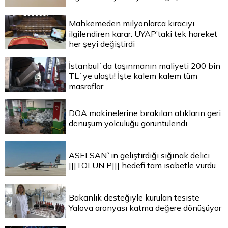
Mahkemeden milyonlarca kiracıyı
ilgilendiren karar: UYAP’taki tek hareket
her şeyi değiştirdi
İstanbul`da taşınmanın maliyeti 200 bin
TL`ye ulaştı! İşte kalem kalem tüm
masraflar
DOA makinelerine bırakılan atıkların geri
dönüşüm yolculuğu görüntülendi
ASELSAN`ın geliştirdiği sığınak delici
|||TOLUN P||| hedefi tam isabetle vurdu
Bakanlık desteğiyle kurulan tesiste
Yalova aronyası katma değere dönüşüyor