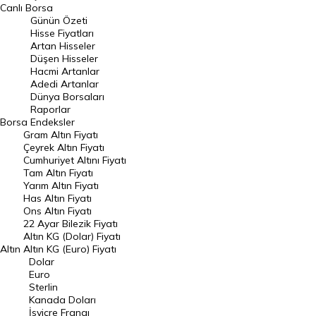
BIST 100 Hisseleri
Canlı Borsa
Günün Özeti
En Çok Artan Hisseler
Hisse Fiyatları
Artan Hisseler
En Çok Düşen Hisseler
Düşen Hisseler
Hacmi Artanlar
Hacmi Artanlar
Adedi Artanlar
Geçmiş Kapanışlar
Dünya Borsaları
Raporlar
Dünya Borsaları
Borsa
Endeksler
Gram Altın Fiyatı
Raporlar
Çeyrek Altın Fiyatı
Endeksler
Cumhuriyet Altını Fiyatı
Tam Altın Fiyatı
Yarım Altın Fiyatı
DÖVİZ
Has Altın Fiyatı
Ons Altın Fiyatı
Döviz Kuru
22 Ayar Bilezik Fiyatı
Dolar Kuru
Altın KG (Dolar) Fiyatı
Altın
Altın KG (Euro) Fiyatı
Euro Kuru
Dolar
Euro
Pound Kuru
Sterlin
Kanada Doları
Frank Kuru
İsviçre Frangı