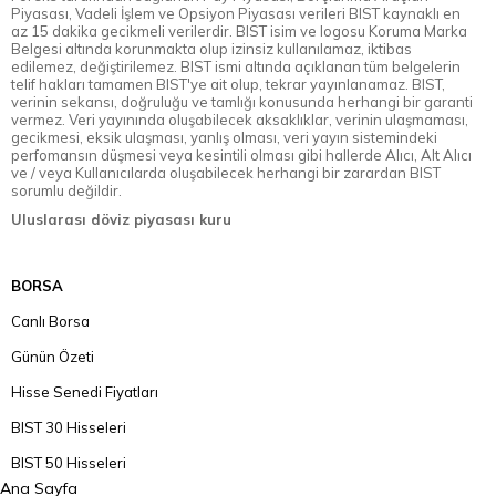
Piyasası, Vadeli İşlem ve Opsiyon Piyasası verileri BIST kaynaklı en
az 15 dakika gecikmeli verilerdir. BIST isim ve logosu Koruma Marka
Belgesi altında korunmakta olup izinsiz kullanılamaz, iktibas
edilemez, değiştirilemez. BIST ismi altında açıklanan tüm belgelerin
telif hakları tamamen BIST'ye ait olup, tekrar yayınlanamaz. BIST,
verinin sekansı, doğruluğu ve tamlığı konusunda herhangi bir garanti
vermez. Veri yayınında oluşabilecek aksaklıklar, verinin ulaşmaması,
gecikmesi, eksik ulaşması, yanlış olması, veri yayın sistemindeki
perfomansın düşmesi veya kesintili olması gibi hallerde Alıcı, Alt Alıcı
ve / veya Kullanıcılarda oluşabilecek herhangi bir zarardan BIST
sorumlu değildir.
Uluslarası döviz piyasası kuru
BORSA
Canlı Borsa
Günün Özeti
Hisse Senedi Fiyatları
BIST 30 Hisseleri
BIST 50 Hisseleri
Ana Sayfa