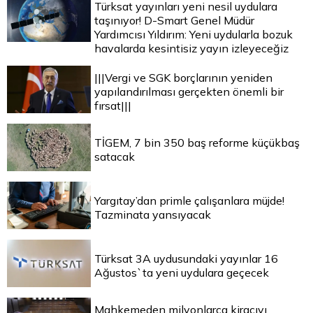
Türksat yayınları yeni nesil uydulara
taşınıyor! D-Smart Genel Müdür
Yardımcısı Yıldırım: Yeni uydularla bozuk
havalarda kesintisiz yayın izleyeceğiz
|||Vergi ve SGK borçlarının yeniden
yapılandırılması gerçekten önemli bir
fırsat|||
TİGEM, 7 bin 350 baş reforme küçükbaş
satacak
Yargıtay’dan primle çalışanlara müjde!
Tazminata yansıyacak
Türksat 3A uydusundaki yayınlar 16
Ağustos`ta yeni uydulara geçecek
Mahkemeden milyonlarca kiracıyı