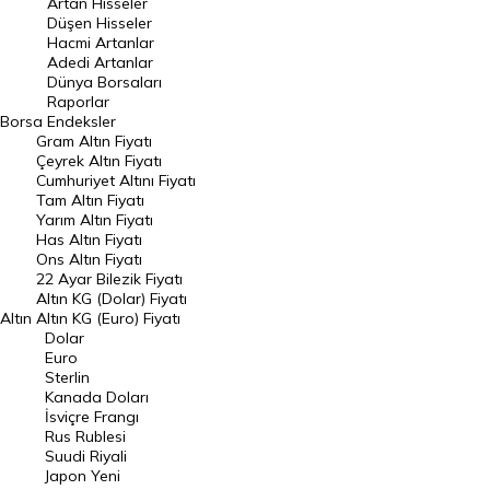
Artan Hisseler
En Çok Düşen Hisseler
Düşen Hisseler
Hacmi Artanlar
Hacmi Artanlar
Adedi Artanlar
Geçmiş Kapanışlar
Dünya Borsaları
Raporlar
Dünya Borsaları
Borsa
Endeksler
Gram Altın Fiyatı
Raporlar
Çeyrek Altın Fiyatı
Endeksler
Cumhuriyet Altını Fiyatı
Tam Altın Fiyatı
Yarım Altın Fiyatı
DÖVİZ
Has Altın Fiyatı
Ons Altın Fiyatı
Döviz Kuru
22 Ayar Bilezik Fiyatı
Dolar Kuru
Altın KG (Dolar) Fiyatı
Altın
Altın KG (Euro) Fiyatı
Euro Kuru
Dolar
Euro
Pound Kuru
Sterlin
Kanada Doları
Frank Kuru
İsviçre Frangı
Riyal Kuru
Rus Rublesi
Suudi Riyali
Avustralya Doları
Japon Yeni