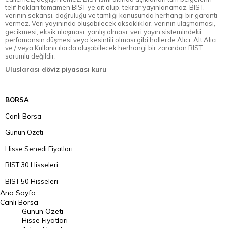
telif hakları tamamen BIST'ye ait olup, tekrar yayınlanamaz. BIST,
verinin sekansı, doğruluğu ve tamlığı konusunda herhangi bir garanti
vermez. Veri yayınında oluşabilecek aksaklıklar, verinin ulaşmaması,
gecikmesi, eksik ulaşması, yanlış olması, veri yayın sistemindeki
perfomansın düşmesi veya kesintili olması gibi hallerde Alıcı, Alt Alıcı
ve / veya Kullanıcılarda oluşabilecek herhangi bir zarardan BIST
sorumlu değildir.
Uluslarası döviz piyasası kuru
BORSA
Canlı Borsa
Günün Özeti
Hisse Senedi Fiyatları
BIST 30 Hisseleri
BIST 50 Hisseleri
Ana Sayfa
BIST 100 Hisseleri
Canlı Borsa
Günün Özeti
En Çok Artan Hisseler
Hisse Fiyatları