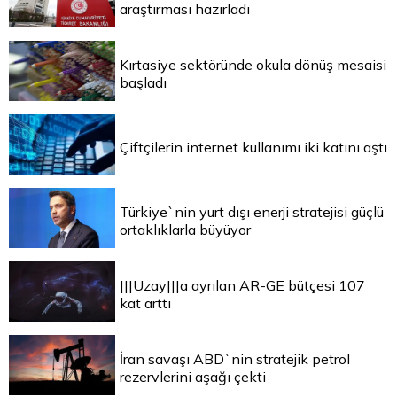
araştırması hazırladı
Kırtasiye sektöründe okula dönüş mesaisi
başladı
Çiftçilerin internet kullanımı iki katını aştı
Türkiye`nin yurt dışı enerji stratejisi güçlü
ortaklıklarla büyüyor
|||Uzay|||a ayrılan AR-GE bütçesi 107
kat arttı
İran savaşı ABD`nin stratejik petrol
rezervlerini aşağı çekti