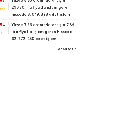
:55
Yüzde 8.60 oranında artışla
290.50 lira fiyatla işlem gören
GAZ
hissede 3, 049, 328 adet işlem
:54
Yüzde 7.26 oranında artışla 7.39
lira fiyatla işlem gören hissede
FO
62, 272, 450 adet işlem
daha fazla