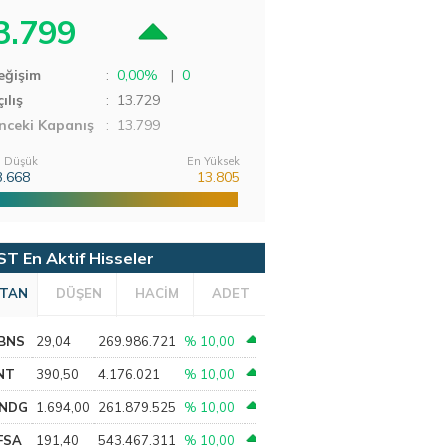
3.799
eğişim
:
0,00%
|
0
ılış
:
13.729
nceki Kapanış
: 13.799
 Düşük
En Yüksek
3.668
13.805
ST En Aktif Hisseler
TAN
DÜŞEN
HACİM
ADET
BNS
29,04
269.986.721
% 10,00
NT
390,50
4.176.021
% 10,00
NDG
1.694,00
261.879.525
% 10,00
FSA
191,40
543.467.311
% 10,00