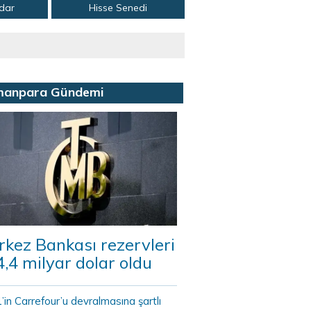
adar
Hisse Senedi
manpara Gündemi
kez Bankası rezervleri
,4 milyar dolar oldu
in Carrefour’u devralmasına şartlı