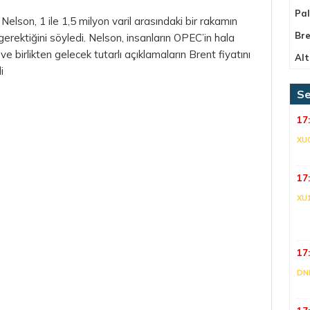
Pa
elson, 1 ile 1,5 milyon varil arasındaki bir rakamın
Bre
erektiğini söyledi. Nelson, insanların OPEC’in hala
ve birlikten gelecek tutarlı açıklamaların Brent fiyatını
Alt
i
Se
17
XU
17
XU
17
DNI