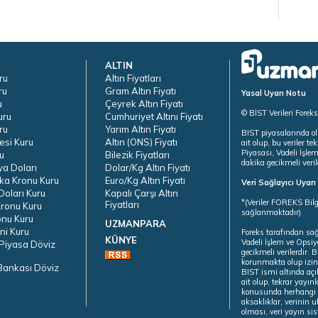
ALTIN
ru
Altın Fiyatları
ru
Gram Altın Fiyatı
Yasal Uyarı Notu
u
Çeyrek Altın Fiyatı
© BİST Verileri Forek
uru
Cumhuriyet Altını Fiyatı
ru
Yarım Altın Fiyatı
BIST piyasalarında ol
esi Kuru
Altın (ONS) Fiyatı
ait olup, bu veriler 
Piyasası, Vadeli İşle
u
Bilezik Fiyatları
dakika gecikmeli veril
ya Doları
Dolar/Kg Altın Fiyatı
ka Kronu Kuru
Euro/Kg Altın Fiyatı
Veri Sağlayıcı Uyar
oları Kuru
Kapalı Çarşı Altın
*(Veriler FOREKS Bilg
Fiyatları
ronu Kuru
sağlanmaktadır)
onu Kuru
UZMANPARA
ni Kuru
Foreks tarafından sa
KÜNYE
Vadeli İşlem ve Opsiy
Piyasa Döviz
gecikmeli verilerdir.
korunmakta olup izins
Bankası Döviz
BIST ismi altında açı
ait olup, tekrar yayı
konusunda herhangi b
aksaklıklar, verinin 
olması, veri yayın si