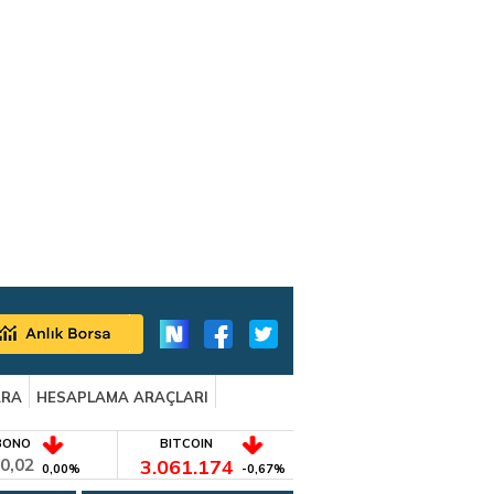
ARA
HESAPLAMA ARAÇLARI
BONO
BITCOIN
0,02
3.061.174
0,00%
-0,67%