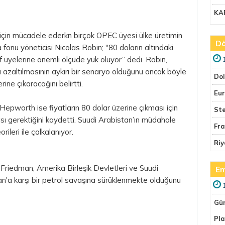
KA
için mücadele ederkn birçok OPEC üyesi ülke üretimin
Dö
a fonu yöneticisi Nicolas Robin; "80 doların altındaki
ıf üyelerine önemli ölçüde yük oluyor” dedi. Robin,
a azaltılmasının aykırı bir senaryo olduğunu ancak böyle
Do
rine çıkaracağını belirtti.
Eu
pworth ise fiyatların 80 dolar üzerine çıkması için
Ste
ası gerektiğini kaydetti. Suudi Arabistan’ın müdahale
Fr
leri ile çalkalanıyor.
Riy
iedman; Amerika Birleşik Devletleri ve Suudi
Em
an'a karşı bir petrol savaşına sürüklenmekte olduğunu
Gü
Pla