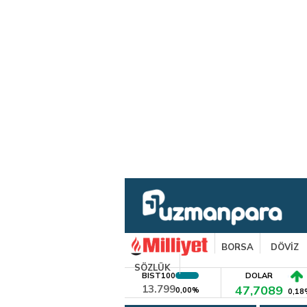
BORSA
DÖVİZ
SÖZLÜK
BIST100
DOLAR
13.799
47,7089
0,00%
0,18