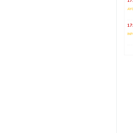
17
AY
17
IN