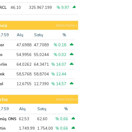
RCL
46,10
325.967.199
% 9,97
viz
daha fazla
17:59
Alış
Satış
%
lar
47,6988
47,7089
% 0,18
ro
54,9956
55,0244
% 0,02
rlin
64,0262
64,3471
% 14,07
ank
58,5768
58,8704
% 12,44
al
12,6755
12,7390
% 14,57
tia
daha fazla
17:59
Alış
Satış
%
müş ONS
62,53
62,60
% 0,66
tin
1.749,99
1.754,00
% 0,66