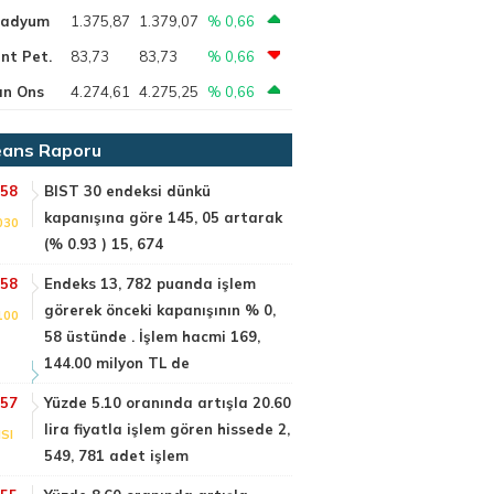
ladyum
1.375,87
1.379,07
% 0,66
nt Pet.
83,73
83,73
% 0,66
ın Ons
4.274,61
4.275,25
% 0,66
ans Raporu
:58
BIST 30 endeksi dünkü
kapanışına göre 145, 05 artarak
030
(% 0.93 ) 15, 674
:58
Endeks 13, 782 puanda işlem
görerek önceki kapanışının % 0,
100
58 üstünde . İşlem hacmi 169,
144.00 milyon TL de
:57
Yüzde 5.10 oranında artışla 20.60
lira fiyatla işlem gören hissede 2,
SI
549, 781 adet işlem