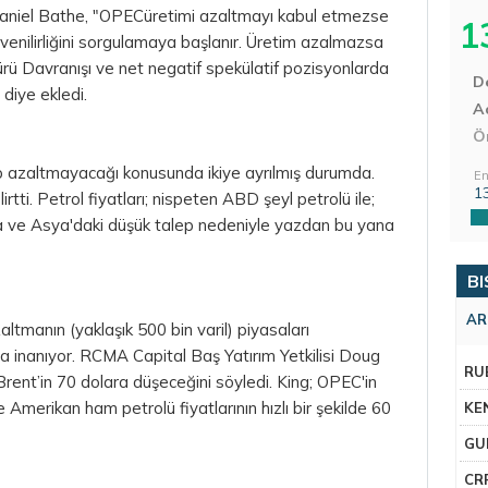
Daniel Bathe, "OPECüretimi azaltmayı kabul etmezse
1
üvenilirliğini sorgulamaya başlanır. Üretim azalmazsa
ürü Davranışı ve net negatif spekülatif pozisyonlarda
D
 diye ekledi.
Aç
Ö
tıp azaltmayacağı konusunda ikiye ayrılmış durumda.
En
1
tti. Petrol fiyatları; nispeten ABD şeyl petrolü ile;
pa ve Asya'daki düşük talep nedeniyle yazdan bu yana
BI
AR
altmanın (yaklaşık 500 bin varil) piyasaları
na inanıyor. RCMA Capital Baş Yatırım Yetkilisi Doug
RU
 Brent’in 70 dolara düşeceğini söyledi. King; OPEC'in
merikan ham petrolü fiyatlarının hızlı bir şekilde 60
KE
GU
CR