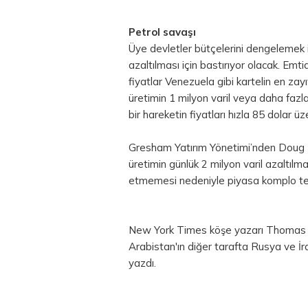
Petrol savaşı
Üye devletler bütçelerini dengelemek 
azaltılması için bastırıyor olacak. Emti
fiyatlar Venezuela gibi kartelin en zay
üretimin 1 milyon varil veya daha fazl
bir hareketin fiyatları hızla 85 dolar üze
Gresham Yatırım Yönetimi’nden Doug He
üretimin günlük 2 milyon varil azaltılm
etmemesi nedeniyle piyasa komplo teori
New York Times köşe yazarı Thomas Fr
Arabistan'ın diğer tarafta Rusya ve İr
yazdı.