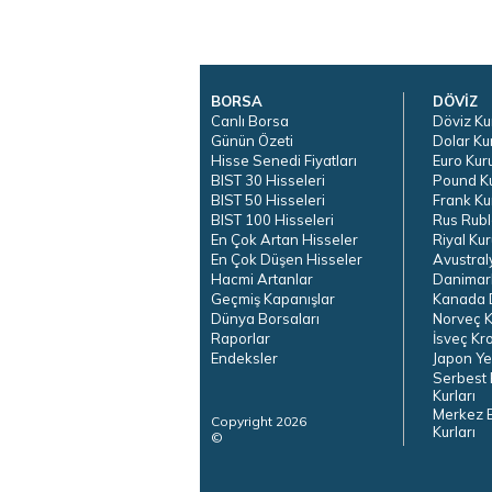
BORSA
DÖVİZ
Canlı Borsa
Döviz Ku
Günün Özeti
Dolar Ku
Hisse Senedi Fiyatları
Euro Kur
BIST 30 Hisseleri
Pound K
BIST 50 Hisseleri
Frank Ku
BIST 100 Hisseleri
Rus Rubl
En Çok Artan Hisseler
Riyal Kur
En Çok Düşen Hisseler
Avustral
Hacmi Artanlar
Danimar
Geçmiş Kapanışlar
Kanada D
Dünya Borsaları
Norveç K
Raporlar
İsveç Kr
Endeksler
Japon Ye
Serbest 
Kurları
Merkez 
Copyright 2026
Kurları
©