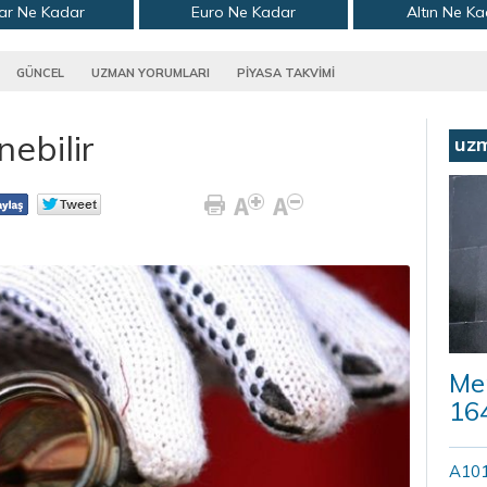
ar Ne Kadar
Euro Ne Kadar
Altın Ne K
GÜNCEL
UZMAN YORUMLARI
PİYASA TAKVİMİ
nebilir
uz
Mer
164
A101’