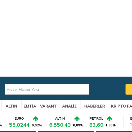
ALTIN
EMTİA
VARANT
ANALİZ
HABERLER
KRİPTO P
EURO
ALTIN
PETROL
55,0244
6.550,43
83,60
4
%
0,02%
0,89%
1,35%