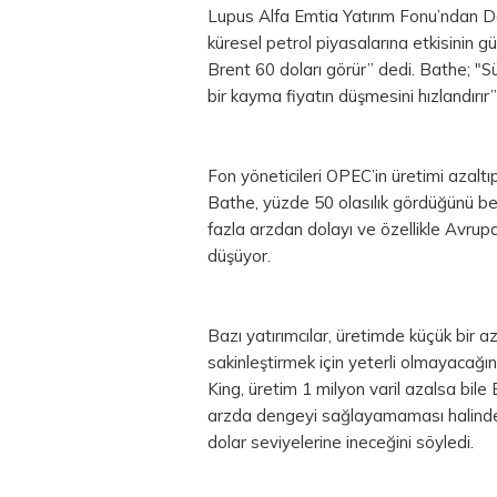
Lupus Alfa Emtia Yatırım Fonu’ndan 
küresel petrol piyasalarına etkisinin g
Brent 60 doları görür” dedi. Bathe; "S
bir kayma fiyatın düşmesini hızlandırır”
Fon yöneticileri OPEC’in üretimi azal
Bathe, yüzde 50 olasılık gördüğünü belir
fazla arzdan dolayı ve özellikle Avru
düşüyor.
Bazı yatırımcılar, üretimde küçük bir az
sakinleştirmek için yeterli olmayacağı
King, üretim 1 milyon varil azalsa bile
arzda dengeyi sağlayamaması halinde A
dolar
seviyelerine ineceğini söyledi.