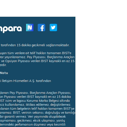
s tarafından 15 dakika gecikmeli sağlanmaktadır.
uşan tüm verilere ait telif hakları tamamen BIST'e
tekrar yayınlanamaz. Pay Piyasası, Borçlanma Araçları
m ve Opsiyon Piyasası verileri BIST kaynaklı en az 15
erdir.
ı Notu
i İletişim Hizmetleri A.Ş. tarafından
ğlanan Pay Piyasası, Borçlanma Araçları Piyasası,
on Piyasası verileri BIST kaynaklı en az 15 dakika
 BIST isim ve logosu Koruma Marka Belgesi altında
iz kullanılamaz, iktibas edilemez, değiştirilemez.
klanan tüm belgelerin telif hakları tamamen BIST'ye
nlanamaz. BIST, verinin sekansı, doğruluğu ve tamlığı
ir garanti vermez. Veri yayınında oluşabilecek
ulaşmaması, gecikmesi, eksik ulaşması, yanlış
stemindeki perfomansın düşmesi veya kesintili