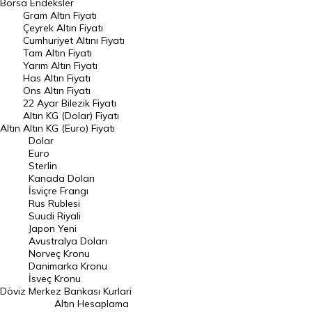
Borsa
Endeksler
Gram Altın Fiyatı
Raporlar
Çeyrek Altın Fiyatı
Endeksler
Cumhuriyet Altını Fiyatı
Tam Altın Fiyatı
Yarım Altın Fiyatı
DÖVİZ
Has Altın Fiyatı
Ons Altın Fiyatı
Döviz Kuru
22 Ayar Bilezik Fiyatı
Dolar Kuru
Altın KG (Dolar) Fiyatı
Altın
Altın KG (Euro) Fiyatı
Euro Kuru
Dolar
Euro
Pound Kuru
Sterlin
Kanada Doları
Frank Kuru
İsviçre Frangı
Riyal Kuru
Rus Rublesi
Suudi Riyali
Avustralya Doları
Japon Yeni
Avustralya Doları
Danimarka Kronu Kuru
Norveç Kronu
Danimarka Kronu
Kanada Doları Kuru
İsveç Kronu
Döviz
Merkez Bankası Kurlari
Norveç Kronu Kuru
Altın Hesaplama