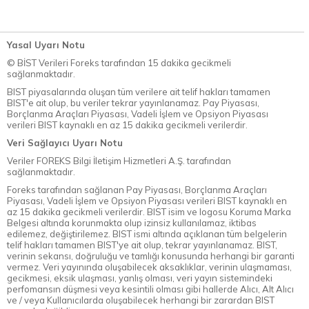
Yasal Uyarı Notu
© BİST Verileri Foreks tarafından 15 dakika gecikmeli
sağlanmaktadır.
BIST piyasalarında oluşan tüm verilere ait telif hakları tamamen
BIST'e ait olup, bu veriler tekrar yayınlanamaz. Pay Piyasası,
Borçlanma Araçları Piyasası, Vadeli İşlem ve Opsiyon Piyasası
verileri BIST kaynaklı en az 15 dakika gecikmeli verilerdir.
Veri Sağlayıcı Uyarı Notu
Veriler FOREKS Bilgi İletişim Hizmetleri A.Ş. tarafından
sağlanmaktadır.
Foreks tarafından sağlanan Pay Piyasası, Borçlanma Araçları
Piyasası, Vadeli İşlem ve Opsiyon Piyasası verileri BIST kaynaklı en
az 15 dakika gecikmeli verilerdir. BIST isim ve logosu Koruma Marka
Belgesi altında korunmakta olup izinsiz kullanılamaz, iktibas
edilemez, değiştirilemez. BIST ismi altında açıklanan tüm belgelerin
telif hakları tamamen BIST'ye ait olup, tekrar yayınlanamaz. BIST,
verinin sekansı, doğruluğu ve tamlığı konusunda herhangi bir garanti
vermez. Veri yayınında oluşabilecek aksaklıklar, verinin ulaşmaması,
gecikmesi, eksik ulaşması, yanlış olması, veri yayın sistemindeki
perfomansın düşmesi veya kesintili olması gibi hallerde Alıcı, Alt Alıcı
ve / veya Kullanıcılarda oluşabilecek herhangi bir zarardan BIST