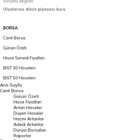
sorumlu değildir.
Uluslarası döviz piyasası kuru
BORSA
Canlı Borsa
Günün Özeti
Hisse Senedi Fiyatları
BIST 30 Hisseleri
BIST 50 Hisseleri
Ana Sayfa
BIST 100 Hisseleri
Canlı Borsa
Günün Özeti
En Çok Artan Hisseler
Hisse Fiyatları
Artan Hisseler
En Çok Düşen Hisseler
Düşen Hisseler
Hacmi Artanlar
Hacmi Artanlar
Adedi Artanlar
Geçmiş Kapanışlar
Dünya Borsaları
Raporlar
Dünya Borsaları