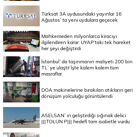
Türksat 3A uydusundaki yayınlar 16
Ağustos`ta yeni uydulara geçecek
Mahkemeden milyonlarca kiracıyı
ilgilendiren karar: UYAP’taki tek hareket
her şeyi değiştirdi
İstanbul`da taşınmanın maliyeti 200 bin
TL`ye ulaştı! İşte kalem kalem tüm
masraflar
DOA makinelerine bırakılan atıkların geri
dönüşüm yolculuğu görüntülendi
ASELSAN`ın geliştirdiği sığınak delici
|||TOLUN P||| hedefi tam isabetle vurdu