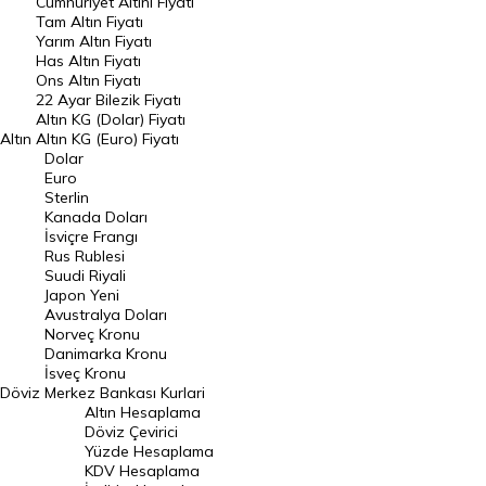
Endeksler
Cumhuriyet Altını Fiyatı
Tam Altın Fiyatı
Yarım Altın Fiyatı
DÖVİZ
Has Altın Fiyatı
Ons Altın Fiyatı
Döviz Kuru
22 Ayar Bilezik Fiyatı
Dolar Kuru
Altın KG (Dolar) Fiyatı
Altın
Altın KG (Euro) Fiyatı
Euro Kuru
Dolar
Euro
Pound Kuru
Sterlin
Kanada Doları
Frank Kuru
İsviçre Frangı
Riyal Kuru
Rus Rublesi
Suudi Riyali
Avustralya Doları
Japon Yeni
Avustralya Doları
Danimarka Kronu Kuru
Norveç Kronu
Danimarka Kronu
Kanada Doları Kuru
İsveç Kronu
Döviz
Merkez Bankası Kurlari
Norveç Kronu Kuru
Altın Hesaplama
İsveç Kronu Kuru
Döviz Çevirici
Yüzde Hesaplama
Japon Yeni Kuru
KDV Hesaplama