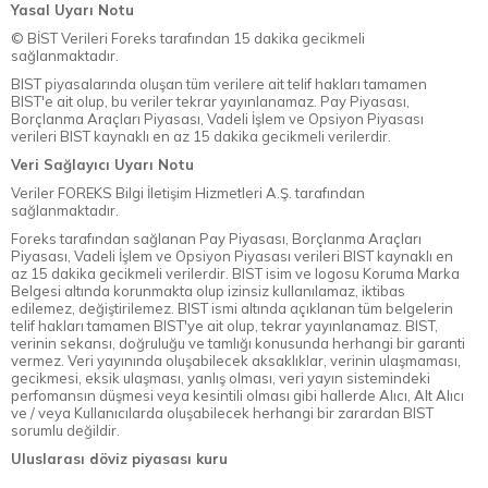
Yasal Uyarı Notu
© BİST Verileri Foreks tarafından 15 dakika gecikmeli
sağlanmaktadır.
BIST piyasalarında oluşan tüm verilere ait telif hakları tamamen
BIST'e ait olup, bu veriler tekrar yayınlanamaz. Pay Piyasası,
Borçlanma Araçları Piyasası, Vadeli İşlem ve Opsiyon Piyasası
verileri BIST kaynaklı en az 15 dakika gecikmeli verilerdir.
Veri Sağlayıcı Uyarı Notu
Veriler FOREKS Bilgi İletişim Hizmetleri A.Ş. tarafından
sağlanmaktadır.
Foreks tarafından sağlanan Pay Piyasası, Borçlanma Araçları
Piyasası, Vadeli İşlem ve Opsiyon Piyasası verileri BIST kaynaklı en
az 15 dakika gecikmeli verilerdir. BIST isim ve logosu Koruma Marka
Belgesi altında korunmakta olup izinsiz kullanılamaz, iktibas
edilemez, değiştirilemez. BIST ismi altında açıklanan tüm belgelerin
telif hakları tamamen BIST'ye ait olup, tekrar yayınlanamaz. BIST,
verinin sekansı, doğruluğu ve tamlığı konusunda herhangi bir garanti
vermez. Veri yayınında oluşabilecek aksaklıklar, verinin ulaşmaması,
gecikmesi, eksik ulaşması, yanlış olması, veri yayın sistemindeki
perfomansın düşmesi veya kesintili olması gibi hallerde Alıcı, Alt Alıcı
ve / veya Kullanıcılarda oluşabilecek herhangi bir zarardan BIST
sorumlu değildir.
Uluslarası döviz piyasası kuru