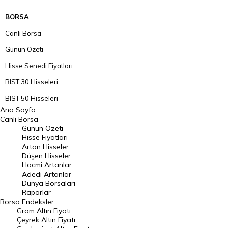
BORSA
Canlı Borsa
Günün Özeti
Hisse Senedi Fiyatları
BIST 30 Hisseleri
BIST 50 Hisseleri
Ana Sayfa
BIST 100 Hisseleri
Canlı Borsa
Günün Özeti
En Çok Artan Hisseler
Hisse Fiyatları
Artan Hisseler
En Çok Düşen Hisseler
Düşen Hisseler
Hacmi Artanlar
Hacmi Artanlar
Adedi Artanlar
Geçmiş Kapanışlar
Dünya Borsaları
Raporlar
Dünya Borsaları
Borsa
Endeksler
Gram Altın Fiyatı
Raporlar
Çeyrek Altın Fiyatı