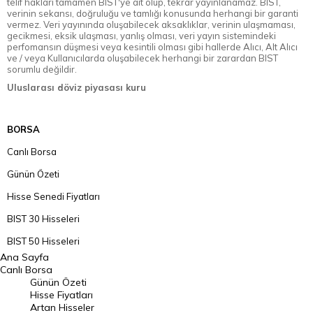
telif hakları tamamen BIST'ye ait olup, tekrar yayınlanamaz. BIST,
verinin sekansı, doğruluğu ve tamlığı konusunda herhangi bir garanti
vermez. Veri yayınında oluşabilecek aksaklıklar, verinin ulaşmaması,
gecikmesi, eksik ulaşması, yanlış olması, veri yayın sistemindeki
perfomansın düşmesi veya kesintili olması gibi hallerde Alıcı, Alt Alıcı
ve / veya Kullanıcılarda oluşabilecek herhangi bir zarardan BIST
sorumlu değildir.
Uluslarası döviz piyasası kuru
BORSA
Canlı Borsa
Günün Özeti
Hisse Senedi Fiyatları
BIST 30 Hisseleri
BIST 50 Hisseleri
Ana Sayfa
BIST 100 Hisseleri
Canlı Borsa
Günün Özeti
En Çok Artan Hisseler
Hisse Fiyatları
Artan Hisseler
En Çok Düşen Hisseler