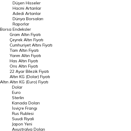
Düşen Hisseler
Hacmi Artanlar
Hacmi Artanlar
Adedi Artanlar
Geçmiş Kapanışlar
Dünya Borsaları
Raporlar
Dünya Borsaları
Borsa
Endeksler
Gram Altın Fiyatı
Raporlar
Çeyrek Altın Fiyatı
Endeksler
Cumhuriyet Altını Fiyatı
Tam Altın Fiyatı
Yarım Altın Fiyatı
DÖVİZ
Has Altın Fiyatı
Ons Altın Fiyatı
Döviz Kuru
22 Ayar Bilezik Fiyatı
Dolar Kuru
Altın KG (Dolar) Fiyatı
Altın
Altın KG (Euro) Fiyatı
Euro Kuru
Dolar
Euro
Pound Kuru
Sterlin
Kanada Doları
Frank Kuru
İsviçre Frangı
Riyal Kuru
Rus Rublesi
Suudi Riyali
Avustralya Doları
Japon Yeni
Avustralya Doları