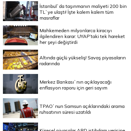
İstanbul`da taşınmanın maliyeti 200 bin
TL`ye ulaştı! İşte kalem kalem tüm
masraflar
Mahkemeden milyonlarca kiracıyı
ilgilendiren karar: UYAP’taki tek hareket
her şeyi değiştirdi
Altında güçlü yükseliş! Savaş piyasaların
radarında
Merkez Bankası`nın açıklayacağı
enflasyon raporu için geri sayım
TPAO`nun Samsun açıklarındaki arama
ruhsatının süresi uzatıldı
Küresel piyasalar ABD istihdam verisine