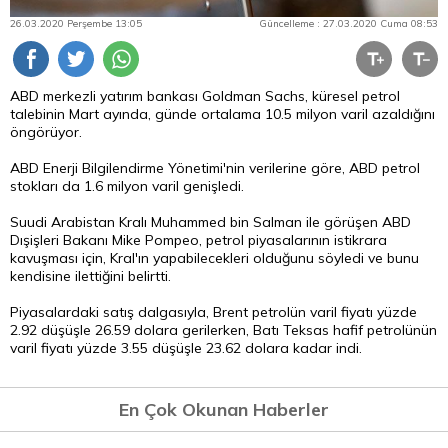
26.03.2020 Perşembe 13:05
Güncelleme : 27.03.2020 Cuma 08:53
ABD merkezli yatırım bankası Goldman Sachs, küresel petrol
talebinin Mart ayında, günde ortalama 10.5 milyon varil azaldığını
öngörüyor.
ABD Enerji Bilgilendirme Yönetimi'nin verilerine göre, ABD petrol
stokları da 1.6 milyon varil genişledi.
Suudi Arabistan Kralı Muhammed bin Salman ile görüşen ABD
Dışişleri Bakanı Mike Pompeo, petrol piyasalarının istikrara
kavuşması için, Kral'ın yapabilecekleri olduğunu söyledi ve bunu
kendisine ilettiğini belirtti.
Piyasalardaki satış dalgasıyla, Brent petrolün varil fiyatı yüzde
2.92 düşüşle 26.59 dolara gerilerken, Batı Teksas hafif petrolünün
varil fiyatı yüzde 3.55 düşüşle 23.62 dolara kadar indi.
En Çok Okunan Haberler