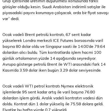
Grup içerisinde üretimin düşürülmesi konusunda farklı
görüşler olduğu kesin. Suudi Arabistan indirimli satışlar ile
piyasadaki payını korumaya çalışacak, orda bir fiyat savaşı
var” dedi.
Ocak vadeli Brent petrolü kontratı, 67 sent kadar
yükselerek Londra merkezli ICE Futures borsasında varil
başına 80
dolar
oldu ve Singapur saati ile 14:00’de 79.64
dolardan alıcı buldu. Tüm kontratlarda işlem hacmi 100
günlük ortalamanın yüzde 14 aşağısında seyrediyor.
Avrupa gösterge petrolü Brent ile WTI arasındaki fark 14
Kasım’da 3.59 dolar iken bugün 3.29 dolar seviyesinde.
Ocak vadeli WTI petrol kontratı Nymex elektronik
işlemlerde 95 sent kadar artış ile varil başına 76.80
dolardan işlem gördü. Aralık vadeli kontratın vadesi dün
doldu. Kontrat dün 1 dolar yükseliş ile 75.58 dolara geldi.
Fiyatlar bu hafta yüzde 0.7 yükseldi.