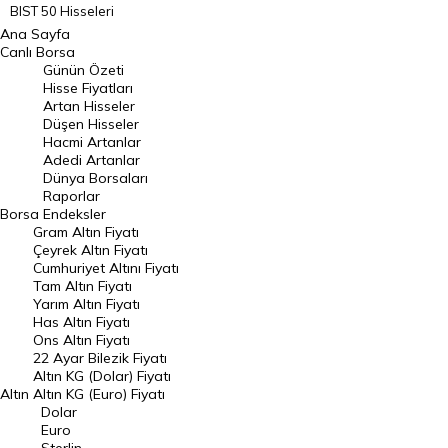
BIST 50 Hisseleri
Ana Sayfa
BIST 100 Hisseleri
Canlı Borsa
Günün Özeti
En Çok Artan Hisseler
Hisse Fiyatları
Artan Hisseler
En Çok Düşen Hisseler
Düşen Hisseler
Hacmi Artanlar
Hacmi Artanlar
Adedi Artanlar
Geçmiş Kapanışlar
Dünya Borsaları
Raporlar
Dünya Borsaları
Borsa
Endeksler
Gram Altın Fiyatı
Raporlar
Çeyrek Altın Fiyatı
Endeksler
Cumhuriyet Altını Fiyatı
Tam Altın Fiyatı
Yarım Altın Fiyatı
DÖVİZ
Has Altın Fiyatı
Ons Altın Fiyatı
Döviz Kuru
22 Ayar Bilezik Fiyatı
Dolar Kuru
Altın KG (Dolar) Fiyatı
Altın
Altın KG (Euro) Fiyatı
Euro Kuru
Dolar
Euro
Pound Kuru