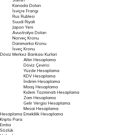
Sterlin
Kanada Doları
Frank Kuru
İsviçre Frangı
Riyal Kuru
Rus Rublesi
Suudi Riyali
Avustralya Doları
Japon Yeni
Avustralya Doları
Danimarka Kronu Kuru
Norveç Kronu
Danimarka Kronu
Kanada Doları Kuru
İsveç Kronu
Döviz
Merkez Bankası Kurlari
Norveç Kronu Kuru
Altın Hesaplama
İsveç Kronu Kuru
Döviz Çevirici
Yüzde Hesaplama
Japon Yeni Kuru
KDV Hesaplama
İndirim Hesaplama
Serbest Piyasa Döviz Kurları
Maaş Hesaplama
Kıdem Tazminatı Hesaplama
Merkez Bankası Döviz Kurları
Zam Hesaplama
Gelir Vergisi Hesaplama
ALTIN
Mesai Hesaplama
Hesaplama
Emeklilik Hesaplama
Altın Fiyatları
Kripto Para
Emtia
Gram Altın Fiyatı
Sözlük
Çeyrek Altın Fiyatı