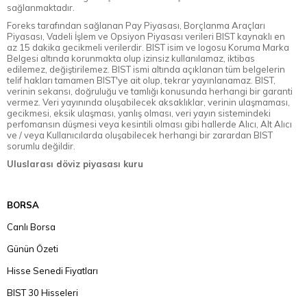
sağlanmaktadır.
Foreks tarafından sağlanan Pay Piyasası, Borçlanma Araçları
Piyasası, Vadeli İşlem ve Opsiyon Piyasası verileri BIST kaynaklı en
az 15 dakika gecikmeli verilerdir. BIST isim ve logosu Koruma Marka
Belgesi altında korunmakta olup izinsiz kullanılamaz, iktibas
edilemez, değiştirilemez. BIST ismi altında açıklanan tüm belgelerin
telif hakları tamamen BIST'ye ait olup, tekrar yayınlanamaz. BIST,
verinin sekansı, doğruluğu ve tamlığı konusunda herhangi bir garanti
vermez. Veri yayınında oluşabilecek aksaklıklar, verinin ulaşmaması,
gecikmesi, eksik ulaşması, yanlış olması, veri yayın sistemindeki
perfomansın düşmesi veya kesintili olması gibi hallerde Alıcı, Alt Alıcı
ve / veya Kullanıcılarda oluşabilecek herhangi bir zarardan BIST
sorumlu değildir.
Uluslarası döviz piyasası kuru
BORSA
Canlı Borsa
Günün Özeti
Hisse Senedi Fiyatları
BIST 30 Hisseleri