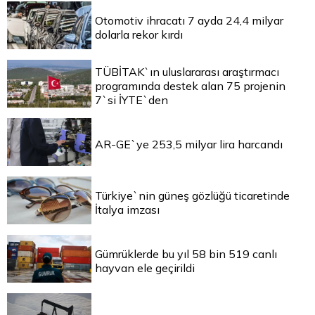
Otomotiv ihracatı 7 ayda 24,4 milyar
dolarla rekor kırdı
TÜBİTAK`ın uluslararası araştırmacı
programında destek alan 75 projenin
7`si İYTE`den
AR-GE`ye 253,5 milyar lira harcandı
Türkiye`nin güneş gözlüğü ticaretinde
İtalya imzası
Gümrüklerde bu yıl 58 bin 519 canlı
hayvan ele geçirildi