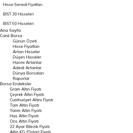
Hisse Senedi Fiyatları
BIST 30 Hisseleri
BIST 50 Hisseleri
Ana Sayfa
BIST 100 Hisseleri
Canlı Borsa
Günün Özeti
En Çok Artan Hisseler
Hisse Fiyatları
Artan Hisseler
En Çok Düşen Hisseler
Düşen Hisseler
Hacmi Artanlar
Hacmi Artanlar
Adedi Artanlar
Geçmiş Kapanışlar
Dünya Borsaları
Raporlar
Dünya Borsaları
Borsa
Endeksler
Gram Altın Fiyatı
Raporlar
Çeyrek Altın Fiyatı
Endeksler
Cumhuriyet Altını Fiyatı
Tam Altın Fiyatı
Yarım Altın Fiyatı
DÖVİZ
Has Altın Fiyatı
Ons Altın Fiyatı
Döviz Kuru
22 Ayar Bilezik Fiyatı
Dolar Kuru
Altın KG (Dolar) Fiyatı