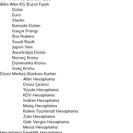
Altın
Altın KG (Euro) Fiyatı
Euro Kuru
Dolar
Euro
Pound Kuru
Sterlin
Kanada Doları
Frank Kuru
İsviçre Frangı
Riyal Kuru
Rus Rublesi
Suudi Riyali
Avustralya Doları
Japon Yeni
Avustralya Doları
Danimarka Kronu Kuru
Norveç Kronu
Danimarka Kronu
Kanada Doları Kuru
İsveç Kronu
Döviz
Merkez Bankası Kurlari
Norveç Kronu Kuru
Altın Hesaplama
İsveç Kronu Kuru
Döviz Çevirici
Yüzde Hesaplama
Japon Yeni Kuru
KDV Hesaplama
İndirim Hesaplama
Serbest Piyasa Döviz Kurları
Maaş Hesaplama
Kıdem Tazminatı Hesaplama
Merkez Bankası Döviz Kurları
Zam Hesaplama
Gelir Vergisi Hesaplama
ALTIN
Mesai Hesaplama
Hesaplama
Emeklilik Hesaplama