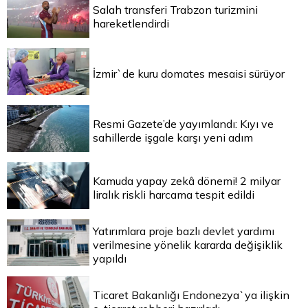
Salah transferi Trabzon turizmini
hareketlendirdi
İzmir`de kuru domates mesaisi sürüyor
Resmi Gazete’de yayımlandı: Kıyı ve
sahillerde işgale karşı yeni adım
Kamuda yapay zekâ dönemi! 2 milyar
liralık riskli harcama tespit edildi
Yatırımlara proje bazlı devlet yardımı
verilmesine yönelik kararda değişiklik
yapıldı
Ticaret Bakanlığı Endonezya`ya ilişkin