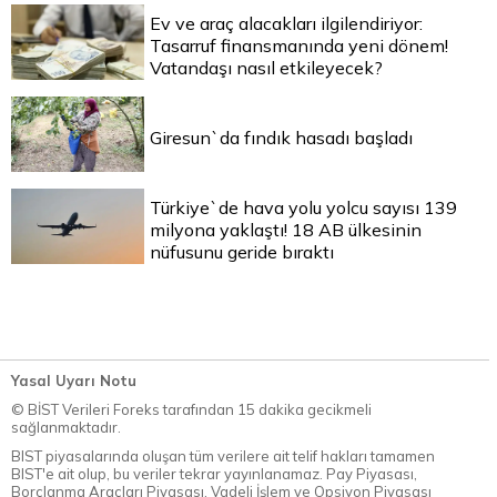
Ev ve araç alacakları ilgilendiriyor:
Tasarruf finansmanında yeni dönem!
Vatandaşı nasıl etkileyecek?
Giresun`da fındık hasadı başladı
Türkiye`de hava yolu yolcu sayısı 139
milyona yaklaştı! 18 AB ülkesinin
nüfusunu geride bıraktı
Yasal Uyarı Notu
© BİST Verileri Foreks tarafından 15 dakika gecikmeli
sağlanmaktadır.
BIST piyasalarında oluşan tüm verilere ait telif hakları tamamen
BIST'e ait olup, bu veriler tekrar yayınlanamaz. Pay Piyasası,
Borçlanma Araçları Piyasası, Vadeli İşlem ve Opsiyon Piyasası