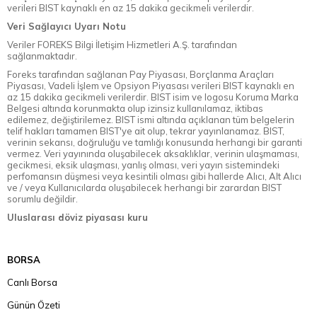
verileri BIST kaynaklı en az 15 dakika gecikmeli verilerdir.
Veri Sağlayıcı Uyarı Notu
Veriler FOREKS Bilgi İletişim Hizmetleri A.Ş. tarafından
sağlanmaktadır.
Foreks tarafından sağlanan Pay Piyasası, Borçlanma Araçları
Piyasası, Vadeli İşlem ve Opsiyon Piyasası verileri BIST kaynaklı en
az 15 dakika gecikmeli verilerdir. BIST isim ve logosu Koruma Marka
Belgesi altında korunmakta olup izinsiz kullanılamaz, iktibas
edilemez, değiştirilemez. BIST ismi altında açıklanan tüm belgelerin
telif hakları tamamen BIST'ye ait olup, tekrar yayınlanamaz. BIST,
verinin sekansı, doğruluğu ve tamlığı konusunda herhangi bir garanti
vermez. Veri yayınında oluşabilecek aksaklıklar, verinin ulaşmaması,
gecikmesi, eksik ulaşması, yanlış olması, veri yayın sistemindeki
perfomansın düşmesi veya kesintili olması gibi hallerde Alıcı, Alt Alıcı
ve / veya Kullanıcılarda oluşabilecek herhangi bir zarardan BIST
sorumlu değildir.
Uluslarası döviz piyasası kuru
BORSA
Canlı Borsa
Günün Özeti