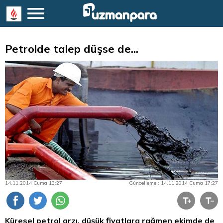
Petrolde talep düşse de...
14.11.2014 Cuma 13:27
Güncelleme : 14.11.2014 Cuma 17:27
Küresel petrol arzı, düşük fiyatlara rağmen ekimde de