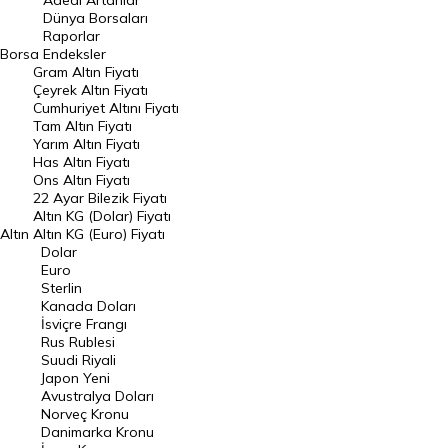
Adedi Artanlar
Geçmiş Kapanışlar
Dünya Borsaları
Raporlar
Dünya Borsaları
Borsa
Endeksler
Gram Altın Fiyatı
Raporlar
Çeyrek Altın Fiyatı
Endeksler
Cumhuriyet Altını Fiyatı
Tam Altın Fiyatı
Yarım Altın Fiyatı
DÖVİZ
Has Altın Fiyatı
Ons Altın Fiyatı
Döviz Kuru
22 Ayar Bilezik Fiyatı
Dolar Kuru
Altın KG (Dolar) Fiyatı
Altın
Altın KG (Euro) Fiyatı
Euro Kuru
Dolar
Euro
Pound Kuru
Sterlin
Kanada Doları
Frank Kuru
İsviçre Frangı
Riyal Kuru
Rus Rublesi
Suudi Riyali
Avustralya Doları
Japon Yeni
Avustralya Doları
Danimarka Kronu Kuru
Norveç Kronu
Danimarka Kronu
Kanada Doları Kuru