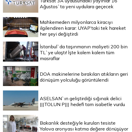
Türksat 3A uydusundaki yayınlar 16
Ağustos`ta yeni uydulara geçecek
Mahkemeden milyonlarca kiracıyı
ilgilendiren karar: UYAP’taki tek hareket
her şeyi değiştirdi
İstanbul`da taşınmanın maliyeti 200 bin
TL`ye ulaştı! İşte kalem kalem tüm
masraflar
DOA makinelerine bırakılan atıkların geri
dönüşüm yolculuğu görüntülendi
ASELSAN`ın geliştirdiği sığınak delici
|||TOLUN P||| hedefi tam isabetle vurdu
Bakanlık desteğiyle kurulan tesiste
Yalova aronyası katma değere dönüşüyor