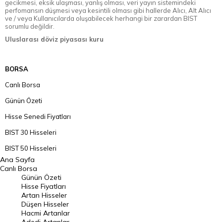
gecikmesi, eksik ulaşması, yanlış olması, veri yayın sistemindeki
perfomansın düşmesi veya kesintili olması gibi hallerde Alıcı, Alt Alıcı
ve / veya Kullanıcılarda oluşabilecek herhangi bir zarardan BIST
sorumlu değildir.
Uluslarası döviz piyasası kuru
BORSA
Canlı Borsa
Günün Özeti
Hisse Senedi Fiyatları
BIST 30 Hisseleri
BIST 50 Hisseleri
Ana Sayfa
BIST 100 Hisseleri
Canlı Borsa
Günün Özeti
En Çok Artan Hisseler
Hisse Fiyatları
Artan Hisseler
En Çok Düşen Hisseler
Düşen Hisseler
Hacmi Artanlar
Hacmi Artanlar