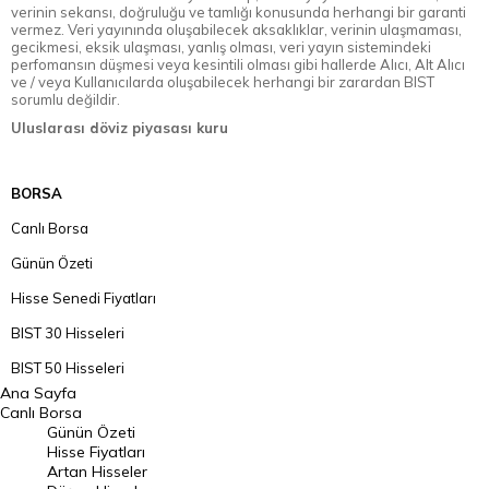
verinin sekansı, doğruluğu ve tamlığı konusunda herhangi bir garanti
vermez. Veri yayınında oluşabilecek aksaklıklar, verinin ulaşmaması,
gecikmesi, eksik ulaşması, yanlış olması, veri yayın sistemindeki
perfomansın düşmesi veya kesintili olması gibi hallerde Alıcı, Alt Alıcı
ve / veya Kullanıcılarda oluşabilecek herhangi bir zarardan BIST
sorumlu değildir.
Uluslarası döviz piyasası kuru
BORSA
Canlı Borsa
Günün Özeti
Hisse Senedi Fiyatları
BIST 30 Hisseleri
BIST 50 Hisseleri
Ana Sayfa
BIST 100 Hisseleri
Canlı Borsa
Günün Özeti
En Çok Artan Hisseler
Hisse Fiyatları
Artan Hisseler
En Çok Düşen Hisseler