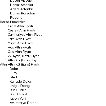
Düşen Hisseler
Hacmi Artanlar
Hacmi Artanlar
Adedi Artanlar
Geçmiş Kapanışlar
Dünya Borsaları
Raporlar
Dünya Borsaları
Borsa
Endeksler
Gram Altın Fiyatı
Raporlar
Çeyrek Altın Fiyatı
Endeksler
Cumhuriyet Altını Fiyatı
Tam Altın Fiyatı
Yarım Altın Fiyatı
DÖVİZ
Has Altın Fiyatı
Ons Altın Fiyatı
Döviz Kuru
22 Ayar Bilezik Fiyatı
Dolar Kuru
Altın KG (Dolar) Fiyatı
Altın
Altın KG (Euro) Fiyatı
Euro Kuru
Dolar
Euro
Pound Kuru
Sterlin
Kanada Doları
Frank Kuru
İsviçre Frangı
Riyal Kuru
Rus Rublesi
Suudi Riyali
Avustralya Doları
Japon Yeni
Avustralya Doları
Danimarka Kronu Kuru