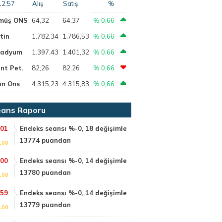
12:57
Alış
Satış
%
müş ONS
64,32
64,37
% 0,66
tin
1.782,34
1.786,53
% 0,66
ladyum
1.397,43
1.401,32
% 0,66
nt Pet.
82,26
82,26
% 0,66
ın Ons
4.315,23
4.315,83
% 0,66
ans Raporu
:01
Endeks seansı %-0, 18 değişimle
13774 puandan
100
:00
Endeks seansı %-0, 14 değişimle
13780 puandan
100
:59
Endeks seansı %-0, 14 değişimle
13779 puandan
100