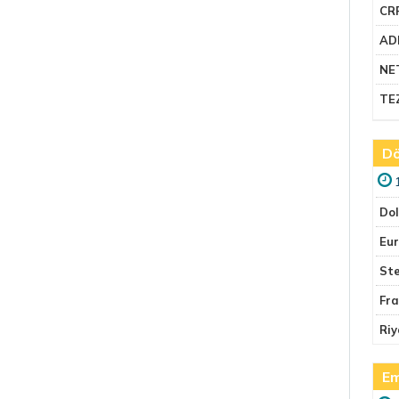
CR
AD
NE
TE
Dö
Do
Eu
Ste
Fr
Riy
Em