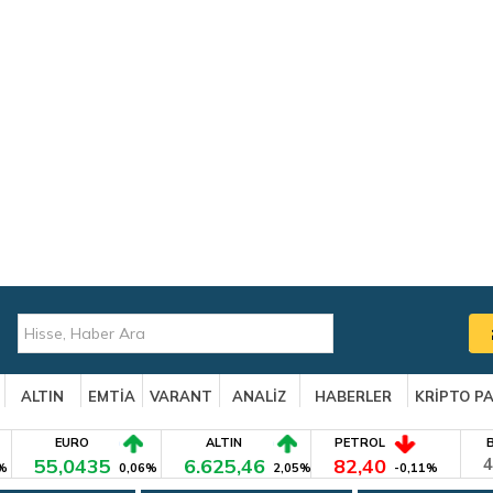
ALTIN
EMTİA
VARANT
ANALİZ
HABERLER
KRİPTO P
EURO
ALTIN
PETROL
55,0435
6.625,46
82,40
4
%
0,06%
2,05%
-0,11%