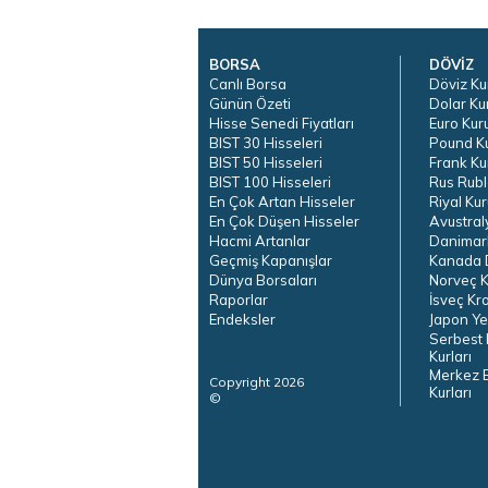
BORSA
DÖVİZ
Canlı Borsa
Döviz Ku
Günün Özeti
Dolar Ku
Hisse Senedi Fiyatları
Euro Kur
BIST 30 Hisseleri
Pound K
BIST 50 Hisseleri
Frank Ku
BIST 100 Hisseleri
Rus Rubl
En Çok Artan Hisseler
Riyal Kur
En Çok Düşen Hisseler
Avustral
Hacmi Artanlar
Danimar
Geçmiş Kapanışlar
Kanada D
Dünya Borsaları
Norveç K
Raporlar
İsveç Kr
Endeksler
Japon Ye
Serbest 
Kurları
Merkez 
Copyright 2026
Kurları
©