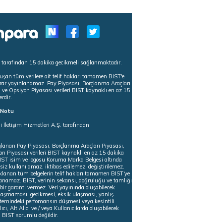
s tarafından 15 dakika gecikmeli sağlanmaktadır.
uşan tüm verilere ait telif hakları tamamen BIST'e
tekrar yayınlanamaz. Pay Piyasası, Borçlanma Araçları
m ve Opsiyon Piyasası verileri BIST kaynaklı en az 15
erdir.
ı Notu
i İletişim Hizmetleri A.Ş. tarafından
ğlanan Pay Piyasası, Borçlanma Araçları Piyasası,
on Piyasası verileri BIST kaynaklı en az 15 dakika
 BIST isim ve logosu Koruma Marka Belgesi altında
iz kullanılamaz, iktibas edilemez, değiştirilemez.
klanan tüm belgelerin telif hakları tamamen BIST'ye
nlanamaz. BIST, verinin sekansı, doğruluğu ve tamlığı
ir garanti vermez. Veri yayınında oluşabilecek
ulaşmaması, gecikmesi, eksik ulaşması, yanlış
stemindeki perfomansın düşmesi veya kesintili
ıcı, Alt Alıcı ve / veya Kullanıcılarda oluşabilecek
 BIST sorumlu değildir.