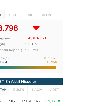
T
USD
EURO
ALTIN
3.798
eğişim
:
-0,01%
|
-1
ılış
:
13.827
nceki Kapanış
: 13.799
 Düşük
En Yüksek
3.764
13.956
ST En Aktif Hisseler
TAN
DÜŞEN
HACİM
ADET
RCL
50,70
173.815.165
% 9,98