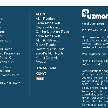
ALTIN
ru
Altın Fiyatları
ru
Gram Altın Fiyatı
Yasal Uyarı Notu
u
Çeyrek Altın Fiyatı
© BİST Verileri Forek
uru
Cumhuriyet Altını Fiyatı
ru
Yarım Altın Fiyatı
BIST piyasalarında ol
esi Kuru
Altın (ONS) Fiyatı
ait olup, bu veriler 
Piyasası, Vadeli İşle
u
Bilezik Fiyatları
dakika gecikmeli veril
ya Doları
Dolar/Kg Altın Fiyatı
ka Kronu Kuru
Euro/Kg Altın Fiyatı
Veri Sağlayıcı Uyar
oları Kuru
Kapalı Çarşı Altın
*(Veriler FOREKS Bilg
Fiyatları
ronu Kuru
sağlanmaktadır)
onu Kuru
UZMANPARA
ni Kuru
Foreks tarafından sa
KÜNYE
Vadeli İşlem ve Opsiy
Piyasa Döviz
gecikmeli verilerdir.
korunmakta olup izins
Bankası Döviz
BIST ismi altında açı
ait olup, tekrar yayı
konusunda herhangi b
aksaklıklar, verinin 
olması, veri yayın si
olması gibi hallerde Al
herhangi bir zarardan