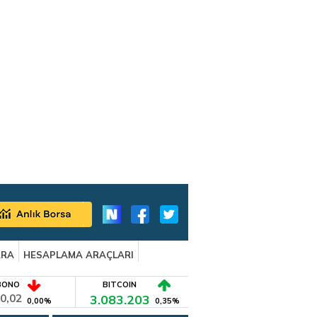
ARA
HESAPLAMA ARAÇLARI
BONO
BITCOIN
0,02
3.083.203
0,00%
0,35%