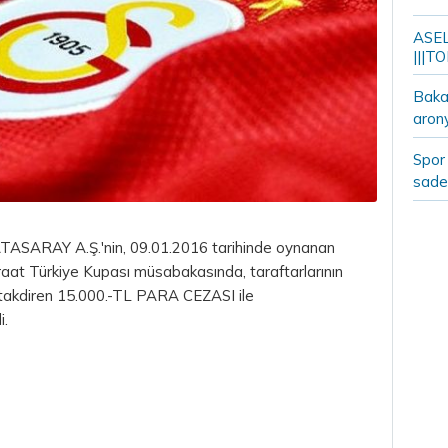
ASELS
|||TO
Bakan
aron
Spor 
sade
ASARAY A.Ş.'nin, 09.01.2016 tarihinde oynanan
 Türkiye Kupası müsabakasında, taraftarlarının
 takdiren 15.000.-TL
PARA
CEZASI ile
i.