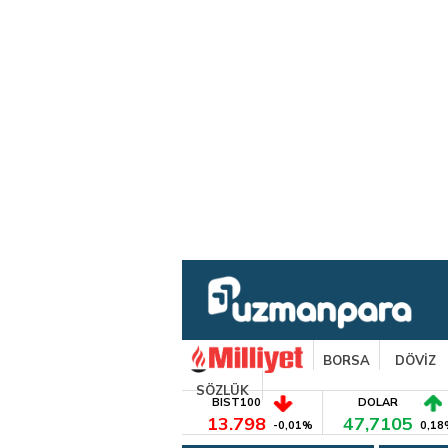
BORSA
DÖVİZ
SÖZLÜK
BIST100
DOLAR
13.798
47,7105
-0,01%
0,18