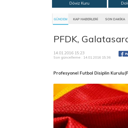
Döviz Kuru
Dol
GÜNDEM
KAP HABERLERİ
SON DAKİKA
PFDK, Galatasara
14.01.2016 15:23
Son güncelleme : 14.01.2016 15:36
Profesyonel Futbol Disiplin Kurulu