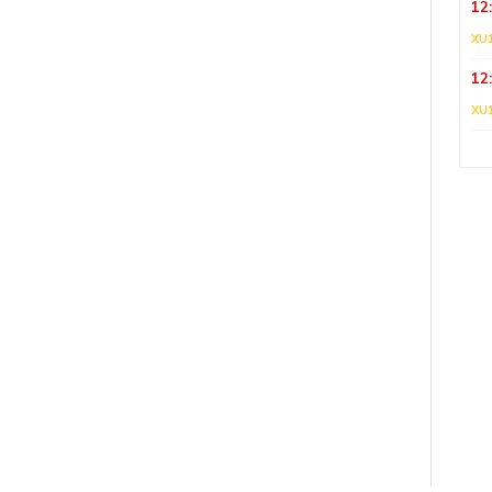
12
XU
12
XU