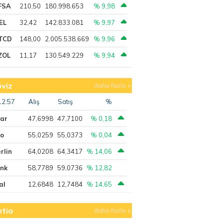
FSA
210,50
180.998.653
% 9,98
EL
32,42
142.833.081
% 9,97
TCD
148,00
2.005.538.669
% 9,96
ZOL
11,17
130.549.229
% 9,94
viz
daha fazla
12:57
Alış
Satış
%
lar
47,6998
47,7100
% 0,18
ro
55,0259
55,0373
% 0,04
rlin
64,0208
64,3417
% 14,06
ank
58,7789
59,0736
% 12,82
al
12,6848
12,7484
% 14,65
tia
daha fazla