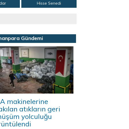
adar
Hisse Senedi
manpara Gündemi
A makinelerine
akılan atıkların geri
nüşüm yolculuğu
rüntülendi