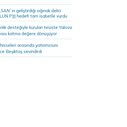
AN`ın geliştirdiği sığınak delici
LUN P||| hedefi tam isabetle vurdu
lık desteğiyle kurulan tesiste Yalova
yası katma değere dönüşüyor
hisseleri arasında yatırımcısını
ce Beşiktaş sevindirdi