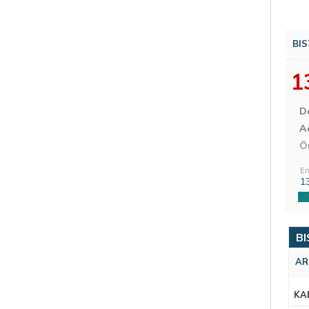
BIS
1
D
Aç
Ö
En
1
BI
AR
KA