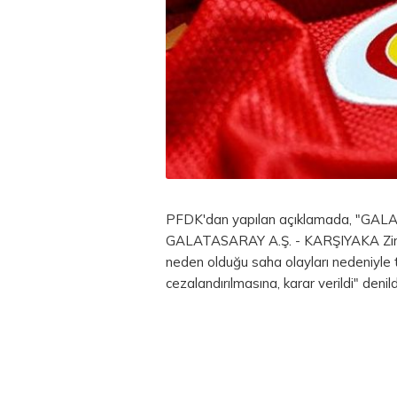
PFDK'dan yapılan açıklamada, "GALAT
GALATASARAY A.Ş. - KARŞIYAKA Ziraat
neden olduğu saha olayları nedeniyle
cezalandırılmasına, karar verildi" denild