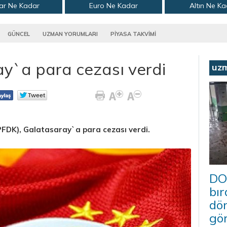
ar Ne Kadar
Euro Ne Kadar
Altın Ne K
GÜNCEL
UZMAN YORUMLARI
PİYASA TAKVİMİ
y`a para cezası verdi
uz
(PFDK), Galatasaray`a para cezası verdi.
DO
bır
dö
gö