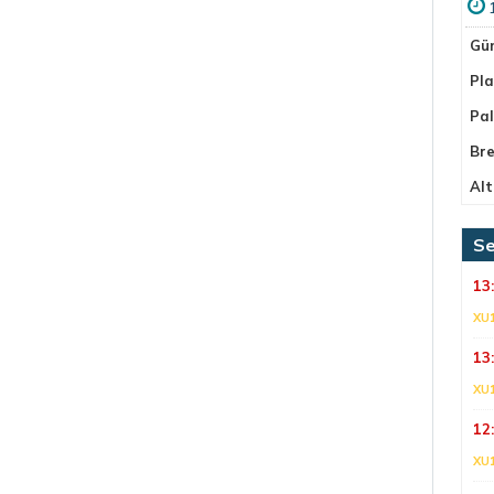
Gü
Pla
Pa
Bre
Alt
Se
13
XU
13
XU
12
XU