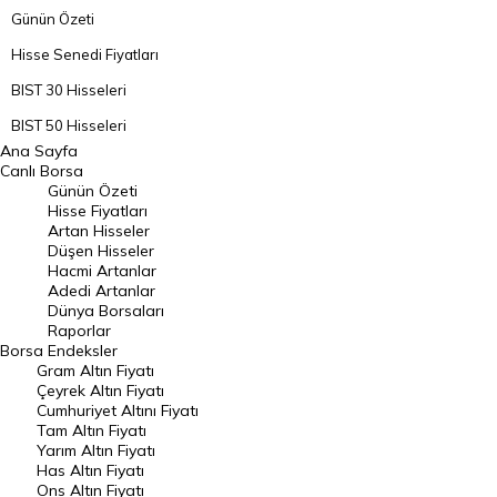
Günün Özeti
Hisse Senedi Fiyatları
BIST 30 Hisseleri
BIST 50 Hisseleri
Ana Sayfa
BIST 100 Hisseleri
Canlı Borsa
Günün Özeti
En Çok Artan Hisseler
Hisse Fiyatları
Artan Hisseler
En Çok Düşen Hisseler
Düşen Hisseler
Hacmi Artanlar
Hacmi Artanlar
Adedi Artanlar
Geçmiş Kapanışlar
Dünya Borsaları
Raporlar
Dünya Borsaları
Borsa
Endeksler
Gram Altın Fiyatı
Raporlar
Çeyrek Altın Fiyatı
Endeksler
Cumhuriyet Altını Fiyatı
Tam Altın Fiyatı
Yarım Altın Fiyatı
DÖVİZ
Has Altın Fiyatı
Ons Altın Fiyatı
Döviz Kuru