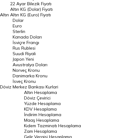
22 Ayar Bilezik Fiyatı
Dolar Kuru
Altın KG (Dolar) Fiyatı
Altın
Altın KG (Euro) Fiyatı
Euro Kuru
Dolar
Euro
Pound Kuru
Sterlin
Kanada Doları
Frank Kuru
İsviçre Frangı
Riyal Kuru
Rus Rublesi
Suudi Riyali
Avustralya Doları
Japon Yeni
Avustralya Doları
Danimarka Kronu Kuru
Norveç Kronu
Danimarka Kronu
Kanada Doları Kuru
İsveç Kronu
Döviz
Merkez Bankası Kurlari
Norveç Kronu Kuru
Altın Hesaplama
İsveç Kronu Kuru
Döviz Çevirici
Yüzde Hesaplama
Japon Yeni Kuru
KDV Hesaplama
İndirim Hesaplama
Serbest Piyasa Döviz Kurları
Maaş Hesaplama
Kıdem Tazminatı Hesaplama
Merkez Bankası Döviz Kurları
Zam Hesaplama
Gelir Vergisi Hesaplama