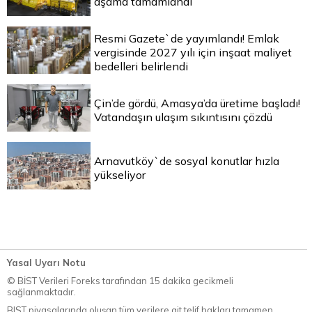
aşama tamamlandı
Resmi Gazete`de yayımlandı! Emlak
vergisinde 2027 yılı için inşaat maliyet
bedelleri belirlendi
Çin’de gördü, Amasya’da üretime başladı!
Vatandaşın ulaşım sıkıntısını çözdü
Arnavutköy`de sosyal konutlar hızla
yükseliyor
Yasal Uyarı Notu
© BİST Verileri Foreks tarafından 15 dakika gecikmeli
sağlanmaktadır.
BIST piyasalarında oluşan tüm verilere ait telif hakları tamamen