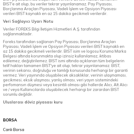
BIST'e ait olup, bu veriler tekrar yayınlanamaz. Pay Piyasası,
Borçlanma Araçları Piyasası, Vadeli İşlem ve Opsiyon Piyasası
verileri BIST kaynaklı en az 15 dakika gecikmeli verilerdir.
Veri Sağlayıcı Uyarı Notu
Veriler FOREKS Bilgi İletişim Hizmetleri A.Ş. tarafından
sağlanmaktadır.
Foreks tarafından sağlanan Pay Piyasası, Borçlanma Araçları
Piyasası, Vadeli İşlem ve Opsiyon Piyasası verileri BIST kaynaklı en
az 15 dakika gecikmeli verilerdir. BIST isim ve logosu Koruma Marka
Belgesi altında korunmakta olup izinsiz kullanılamaz, iktibas
edilemez, değiştirilemez. BIST ismi altında açıklanan tüm belgelerin
telif hakları tamamen BIST'ye ait olup, tekrar yayınlanamaz. BIST,
verinin sekansı, doğruluğu ve tamlığı konusunda herhangi bir garanti
vermez. Veri yayınında oluşabilecek aksaklıklar, verinin ulaşmaması,
gecikmesi, eksik ulaşması, yanlış olması, veri yayın sistemindeki
perfomansın düşmesi veya kesintili olması gibi hallerde Alıcı, Alt Alıcı
ve / veya Kullanıcılarda oluşabilecek herhangi bir zarardan BIST
sorumlu değildir.
Uluslarası döviz piyasası kuru
BORSA
Canlı Borsa