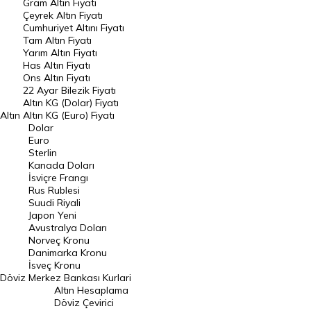
Gram Altın Fiyatı
Raporlar
Çeyrek Altın Fiyatı
Endeksler
Cumhuriyet Altını Fiyatı
Tam Altın Fiyatı
Yarım Altın Fiyatı
DÖVİZ
Has Altın Fiyatı
Ons Altın Fiyatı
Döviz Kuru
22 Ayar Bilezik Fiyatı
Dolar Kuru
Altın KG (Dolar) Fiyatı
Altın
Altın KG (Euro) Fiyatı
Euro Kuru
Dolar
Euro
Pound Kuru
Sterlin
Kanada Doları
Frank Kuru
İsviçre Frangı
Riyal Kuru
Rus Rublesi
Suudi Riyali
Avustralya Doları
Japon Yeni
Avustralya Doları
Danimarka Kronu Kuru
Norveç Kronu
Danimarka Kronu
Kanada Doları Kuru
İsveç Kronu
Döviz
Merkez Bankası Kurlari
Norveç Kronu Kuru
Altın Hesaplama
İsveç Kronu Kuru
Döviz Çevirici