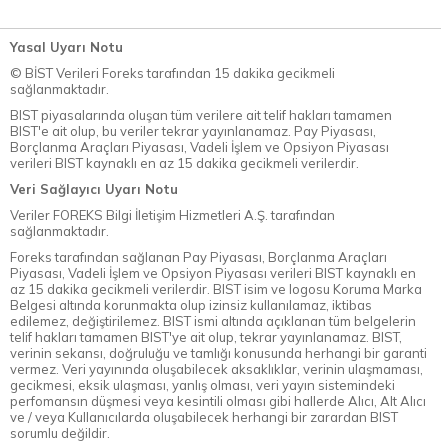
Yasal Uyarı Notu
© BİST Verileri Foreks tarafından 15 dakika gecikmeli
sağlanmaktadır.
BIST piyasalarında oluşan tüm verilere ait telif hakları tamamen
BIST'e ait olup, bu veriler tekrar yayınlanamaz. Pay Piyasası,
Borçlanma Araçları Piyasası, Vadeli İşlem ve Opsiyon Piyasası
verileri BIST kaynaklı en az 15 dakika gecikmeli verilerdir.
Veri Sağlayıcı Uyarı Notu
Veriler FOREKS Bilgi İletişim Hizmetleri A.Ş. tarafından
sağlanmaktadır.
Foreks tarafından sağlanan Pay Piyasası, Borçlanma Araçları
Piyasası, Vadeli İşlem ve Opsiyon Piyasası verileri BIST kaynaklı en
az 15 dakika gecikmeli verilerdir. BIST isim ve logosu Koruma Marka
Belgesi altında korunmakta olup izinsiz kullanılamaz, iktibas
edilemez, değiştirilemez. BIST ismi altında açıklanan tüm belgelerin
telif hakları tamamen BIST'ye ait olup, tekrar yayınlanamaz. BIST,
verinin sekansı, doğruluğu ve tamlığı konusunda herhangi bir garanti
vermez. Veri yayınında oluşabilecek aksaklıklar, verinin ulaşmaması,
gecikmesi, eksik ulaşması, yanlış olması, veri yayın sistemindeki
perfomansın düşmesi veya kesintili olması gibi hallerde Alıcı, Alt Alıcı
ve / veya Kullanıcılarda oluşabilecek herhangi bir zarardan BIST
sorumlu değildir.