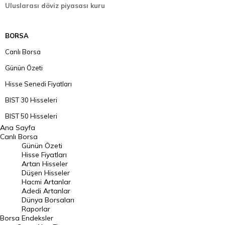
Uluslarası döviz piyasası kuru
BORSA
Canlı Borsa
Günün Özeti
Hisse Senedi Fiyatları
BIST 30 Hisseleri
BIST 50 Hisseleri
Ana Sayfa
BIST 100 Hisseleri
Canlı Borsa
Günün Özeti
En Çok Artan Hisseler
Hisse Fiyatları
Artan Hisseler
En Çok Düşen Hisseler
Düşen Hisseler
Hacmi Artanlar
Hacmi Artanlar
Adedi Artanlar
Geçmiş Kapanışlar
Dünya Borsaları
Raporlar
Dünya Borsaları
Borsa
Endeksler