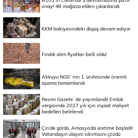
A101’in Carrefour’u devralmasına şartlı
onay! 48 mağaza elden çıkarılacak
KKM bakiyesindeki düşüş devam ediyor
Fındık alım fiyatları belli oldu!
Akkuyu NGS`nin 1. ünitesinde önemli
aşama tamamlandı
Resmi Gazete`de yayımlandı! Emlak
vergisinde 2027 yılı için inşaat maliyet
bedelleri belirlendi
Çin’de gördü, Amasya’da üretime başladı!
Vatandaşın ulaşım sıkıntısını çözdü