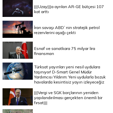
|||Uzay|||a ayrılan AR-GE bütçesi 107
kat arttı
İran savaşı ABD`nin stratejik petrol
rezervlerini aşağı çekti
Esnaf ve sanatkara 75 milyar lira
finansman
Türksat yayınları yeni nesil uydulara
taşınıyor! D-Smart Genel Müdür
Yardımcısı Yıldırım: Yeni uydularla bozuk
havalarda kesintisiz yayın izleyeceğiz
|||Vergi ve SGK borçlarının yeniden
yapılandırılması gerçekten önemli bir
fırsat|||