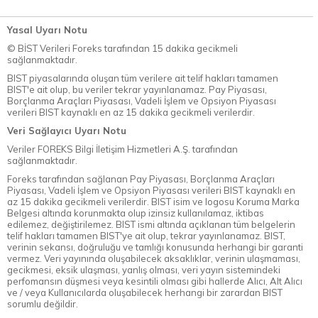
Yasal Uyarı Notu
© BİST Verileri Foreks tarafından 15 dakika gecikmeli
sağlanmaktadır.
BIST piyasalarında oluşan tüm verilere ait telif hakları tamamen
BIST'e ait olup, bu veriler tekrar yayınlanamaz. Pay Piyasası,
Borçlanma Araçları Piyasası, Vadeli İşlem ve Opsiyon Piyasası
verileri BIST kaynaklı en az 15 dakika gecikmeli verilerdir.
Veri Sağlayıcı Uyarı Notu
Veriler FOREKS Bilgi İletişim Hizmetleri A.Ş. tarafından
sağlanmaktadır.
Foreks tarafından sağlanan Pay Piyasası, Borçlanma Araçları
Piyasası, Vadeli İşlem ve Opsiyon Piyasası verileri BIST kaynaklı en
az 15 dakika gecikmeli verilerdir. BIST isim ve logosu Koruma Marka
Belgesi altında korunmakta olup izinsiz kullanılamaz, iktibas
edilemez, değiştirilemez. BIST ismi altında açıklanan tüm belgelerin
telif hakları tamamen BIST'ye ait olup, tekrar yayınlanamaz. BIST,
verinin sekansı, doğruluğu ve tamlığı konusunda herhangi bir garanti
vermez. Veri yayınında oluşabilecek aksaklıklar, verinin ulaşmaması,
gecikmesi, eksik ulaşması, yanlış olması, veri yayın sistemindeki
perfomansın düşmesi veya kesintili olması gibi hallerde Alıcı, Alt Alıcı
ve / veya Kullanıcılarda oluşabilecek herhangi bir zarardan BIST
sorumlu değildir.