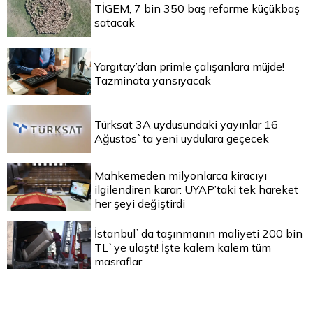
TİGEM, 7 bin 350 baş reforme küçükbaş
satacak
Yargıtay’dan primle çalışanlara müjde!
Tazminata yansıyacak
Türksat 3A uydusundaki yayınlar 16
Ağustos`ta yeni uydulara geçecek
Mahkemeden milyonlarca kiracıyı
ilgilendiren karar: UYAP’taki tek hareket
her şeyi değiştirdi
İstanbul`da taşınmanın maliyeti 200 bin
TL`ye ulaştı! İşte kalem kalem tüm
masraflar