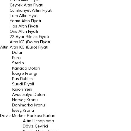
Raporlar
Çeyrek Altın Fiyatı
Endeksler
Cumhuriyet Altını Fiyatı
Tam Altın Fiyatı
Yarım Altın Fiyatı
DÖVİZ
Has Altın Fiyatı
Ons Altın Fiyatı
Döviz Kuru
22 Ayar Bilezik Fiyatı
Dolar Kuru
Altın KG (Dolar) Fiyatı
Altın
Altın KG (Euro) Fiyatı
Euro Kuru
Dolar
Euro
Pound Kuru
Sterlin
Kanada Doları
Frank Kuru
İsviçre Frangı
Riyal Kuru
Rus Rublesi
Suudi Riyali
Avustralya Doları
Japon Yeni
Avustralya Doları
Danimarka Kronu Kuru
Norveç Kronu
Danimarka Kronu
Kanada Doları Kuru
İsveç Kronu
Döviz
Merkez Bankası Kurlari
Norveç Kronu Kuru
Altın Hesaplama
İsveç Kronu Kuru
Döviz Çevirici