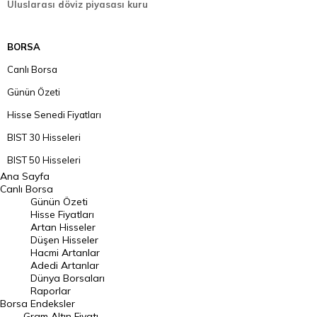
Uluslarası döviz piyasası kuru
BORSA
Canlı Borsa
Günün Özeti
Hisse Senedi Fiyatları
BIST 30 Hisseleri
BIST 50 Hisseleri
Ana Sayfa
BIST 100 Hisseleri
Canlı Borsa
Günün Özeti
En Çok Artan Hisseler
Hisse Fiyatları
Artan Hisseler
En Çok Düşen Hisseler
Düşen Hisseler
Hacmi Artanlar
Hacmi Artanlar
Adedi Artanlar
Geçmiş Kapanışlar
Dünya Borsaları
Raporlar
Dünya Borsaları
Borsa
Endeksler
Gram Altın Fiyatı