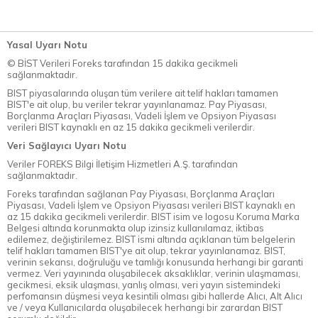
Yasal Uyarı Notu
© BİST Verileri Foreks tarafından 15 dakika gecikmeli
sağlanmaktadır.
BIST piyasalarında oluşan tüm verilere ait telif hakları tamamen
BIST'e ait olup, bu veriler tekrar yayınlanamaz. Pay Piyasası,
Borçlanma Araçları Piyasası, Vadeli İşlem ve Opsiyon Piyasası
verileri BIST kaynaklı en az 15 dakika gecikmeli verilerdir.
Veri Sağlayıcı Uyarı Notu
Veriler FOREKS Bilgi İletişim Hizmetleri A.Ş. tarafından
sağlanmaktadır.
Foreks tarafından sağlanan Pay Piyasası, Borçlanma Araçları
Piyasası, Vadeli İşlem ve Opsiyon Piyasası verileri BIST kaynaklı en
az 15 dakika gecikmeli verilerdir. BIST isim ve logosu Koruma Marka
Belgesi altında korunmakta olup izinsiz kullanılamaz, iktibas
edilemez, değiştirilemez. BIST ismi altında açıklanan tüm belgelerin
telif hakları tamamen BIST'ye ait olup, tekrar yayınlanamaz. BIST,
verinin sekansı, doğruluğu ve tamlığı konusunda herhangi bir garanti
vermez. Veri yayınında oluşabilecek aksaklıklar, verinin ulaşmaması,
gecikmesi, eksik ulaşması, yanlış olması, veri yayın sistemindeki
perfomansın düşmesi veya kesintili olması gibi hallerde Alıcı, Alt Alıcı
ve / veya Kullanıcılarda oluşabilecek herhangi bir zarardan BIST