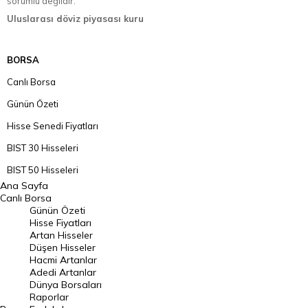
sorumlu değildir.
Uluslarası döviz piyasası kuru
BORSA
Canlı Borsa
Günün Özeti
Hisse Senedi Fiyatları
BIST 30 Hisseleri
BIST 50 Hisseleri
Ana Sayfa
BIST 100 Hisseleri
Canlı Borsa
Günün Özeti
En Çok Artan Hisseler
Hisse Fiyatları
Artan Hisseler
En Çok Düşen Hisseler
Düşen Hisseler
Hacmi Artanlar
Hacmi Artanlar
Adedi Artanlar
Geçmiş Kapanışlar
Dünya Borsaları
Raporlar
Dünya Borsaları