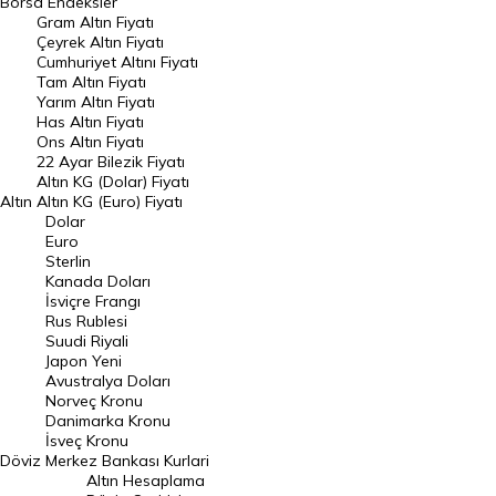
Borsa
Endeksler
Gram Altın Fiyatı
Raporlar
Çeyrek Altın Fiyatı
Endeksler
Cumhuriyet Altını Fiyatı
Tam Altın Fiyatı
Yarım Altın Fiyatı
DÖVİZ
Has Altın Fiyatı
Ons Altın Fiyatı
Döviz Kuru
22 Ayar Bilezik Fiyatı
Dolar Kuru
Altın KG (Dolar) Fiyatı
Altın
Altın KG (Euro) Fiyatı
Euro Kuru
Dolar
Euro
Pound Kuru
Sterlin
Kanada Doları
Frank Kuru
İsviçre Frangı
Riyal Kuru
Rus Rublesi
Suudi Riyali
Avustralya Doları
Japon Yeni
Avustralya Doları
Danimarka Kronu Kuru
Norveç Kronu
Danimarka Kronu
Kanada Doları Kuru
İsveç Kronu
Döviz
Merkez Bankası Kurlari
Norveç Kronu Kuru
Altın Hesaplama