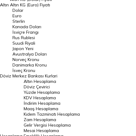
Altın
Altın KG (Euro) Fiyatı
Euro Kuru
Dolar
Euro
Pound Kuru
Sterlin
Kanada Doları
Frank Kuru
İsviçre Frangı
Riyal Kuru
Rus Rublesi
Suudi Riyali
Avustralya Doları
Japon Yeni
Avustralya Doları
Danimarka Kronu Kuru
Norveç Kronu
Danimarka Kronu
Kanada Doları Kuru
İsveç Kronu
Döviz
Merkez Bankası Kurlari
Norveç Kronu Kuru
Altın Hesaplama
İsveç Kronu Kuru
Döviz Çevirici
Yüzde Hesaplama
Japon Yeni Kuru
KDV Hesaplama
İndirim Hesaplama
Serbest Piyasa Döviz Kurları
Maaş Hesaplama
Kıdem Tazminatı Hesaplama
Merkez Bankası Döviz Kurları
Zam Hesaplama
Gelir Vergisi Hesaplama
ALTIN
Mesai Hesaplama