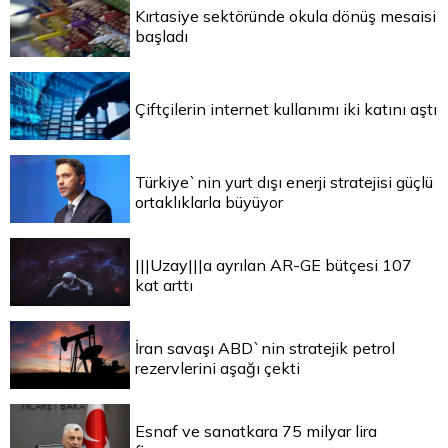
Kırtasiye sektöründe okula dönüş mesaisi
başladı
Çiftçilerin internet kullanımı iki katını aştı
Türkiye`nin yurt dışı enerji stratejisi güçlü
ortaklıklarla büyüyor
|||Uzay|||a ayrılan AR-GE bütçesi 107
kat arttı
İran savaşı ABD`nin stratejik petrol
rezervlerini aşağı çekti
Esnaf ve sanatkara 75 milyar lira