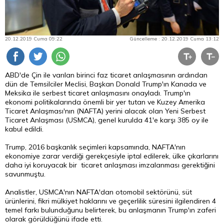
20.12.2019 Cuma 09:22
Güncelleme : 20.12.2019 Cuma 13:12
ABD'de Çin ile varılan birinci faz ticaret anlaşmasının ardından
dün de Temsilciler Meclisi, Başkan Donald Trump'ın Kanada ve
Meksika ile serbest ticaret anlaşmasını onayladı. Trump'ın
ekonomi politikalarında önemli bir yer tutan ve Kuzey Amerika
Ticaret Anlaşması'nın (NAFTA) yerini alacak olan Yeni Serbest
Ticaret Anlaşması (USMCA), genel kurulda 41'e karşı 385 oy ile
kabul edildi.
Trump, 2016 başkanlık seçimleri kapsamında, NAFTA'nın
ekonomiye zarar verdiği gerekçesiyle iptal edilerek, ülke çıkarlarını
daha iyi koruyacak bir ticaret anlaşması imzalanması gerektiğini
savunmuştu.
Analistler, USMCA'nın NAFTA'dan otomobil sektörünü, süt
ürünlerini, fikri mülkiyet haklarını ve geçerlilik süresini ilgilendiren 4
temel farkı bulunduğunu belirterek, bu anlaşmanın Trump'ın zaferi
olarak görüldüğünü ifade etti.