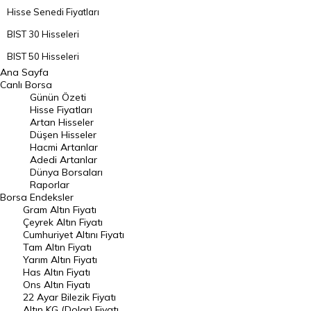
Hisse Senedi Fiyatları
BIST 30 Hisseleri
BIST 50 Hisseleri
Ana Sayfa
BIST 100 Hisseleri
Canlı Borsa
Günün Özeti
En Çok Artan Hisseler
Hisse Fiyatları
Artan Hisseler
En Çok Düşen Hisseler
Düşen Hisseler
Hacmi Artanlar
Hacmi Artanlar
Adedi Artanlar
Geçmiş Kapanışlar
Dünya Borsaları
Raporlar
Dünya Borsaları
Borsa
Endeksler
Gram Altın Fiyatı
Raporlar
Çeyrek Altın Fiyatı
Endeksler
Cumhuriyet Altını Fiyatı
Tam Altın Fiyatı
Yarım Altın Fiyatı
DÖVİZ
Has Altın Fiyatı
Ons Altın Fiyatı
Döviz Kuru
22 Ayar Bilezik Fiyatı
Dolar Kuru
Altın KG (Dolar) Fiyatı