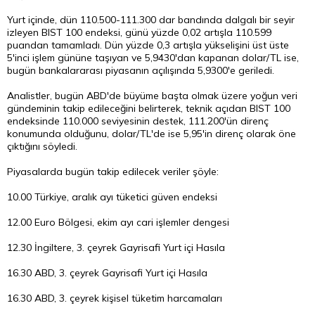
Yurt içinde, dün 110.500-111.300 dar bandında dalgalı bir seyir
izleyen BIST 100 endeksi, günü yüzde 0,02 artışla 110.599
puandan tamamladı. Dün yüzde 0,3 artışla yükselişini üst üste
5'inci işlem gününe taşıyan ve 5,9430'dan kapanan dolar/TL ise,
bugün bankalararası piyasanın açılışında 5,9300'e geriledi.
Analistler, bugün ABD'de büyüme başta olmak üzere yoğun veri
gündeminin takip edileceğini belirterek, teknik açıdan BIST 100
endeksinde 110.000 seviyesinin destek, 111.200'ün direnç
konumunda olduğunu, dolar/TL'de ise 5,95'in direnç olarak öne
çıktığını söyledi.
Piyasalarda bugün takip edilecek veriler şöyle:
10.00 Türkiye, aralık ayı tüketici güven endeksi
12.00 Euro Bölgesi, ekim ayı cari işlemler dengesi
12.30 İngiltere, 3. çeyrek Gayrisafi Yurt içi Hasıla
16.30 ABD, 3. çeyrek Gayrisafi Yurt içi Hasıla
16.30 ABD, 3. çeyrek kişisel tüketim harcamaları