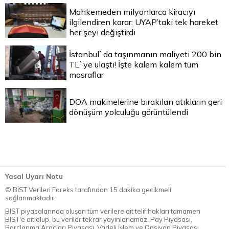
Mahkemeden milyonlarca kiracıyı
ilgilendiren karar: UYAP’taki tek hareket
her şeyi değiştirdi
İstanbul`da taşınmanın maliyeti 200 bin
TL`ye ulaştı! İşte kalem kalem tüm
masraflar
DOA makinelerine bırakılan atıkların geri
dönüşüm yolculuğu görüntülendi
Yasal Uyarı Notu
© BİST Verileri Foreks tarafından 15 dakika gecikmeli
sağlanmaktadır.
BIST piyasalarında oluşan tüm verilere ait telif hakları tamamen
BIST'e ait olup, bu veriler tekrar yayınlanamaz. Pay Piyasası,
Borçlanma Araçları Piyasası, Vadeli İşlem ve Opsiyon Piyasası