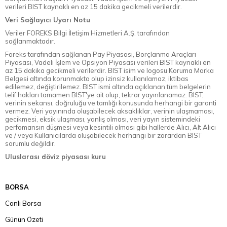
verileri BIST kaynaklı en az 15 dakika gecikmeli verilerdir.
Veri Sağlayıcı Uyarı Notu
Veriler FOREKS Bilgi İletişim Hizmetleri A.Ş. tarafından
sağlanmaktadır.
Foreks tarafından sağlanan Pay Piyasası, Borçlanma Araçları
Piyasası, Vadeli İşlem ve Opsiyon Piyasası verileri BIST kaynaklı en
az 15 dakika gecikmeli verilerdir. BIST isim ve logosu Koruma Marka
Belgesi altında korunmakta olup izinsiz kullanılamaz, iktibas
edilemez, değiştirilemez. BIST ismi altında açıklanan tüm belgelerin
telif hakları tamamen BIST'ye ait olup, tekrar yayınlanamaz. BIST,
verinin sekansı, doğruluğu ve tamlığı konusunda herhangi bir garanti
vermez. Veri yayınında oluşabilecek aksaklıklar, verinin ulaşmaması,
gecikmesi, eksik ulaşması, yanlış olması, veri yayın sistemindeki
perfomansın düşmesi veya kesintili olması gibi hallerde Alıcı, Alt Alıcı
ve / veya Kullanıcılarda oluşabilecek herhangi bir zarardan BIST
sorumlu değildir.
Uluslarası döviz piyasası kuru
BORSA
Canlı Borsa
Günün Özeti