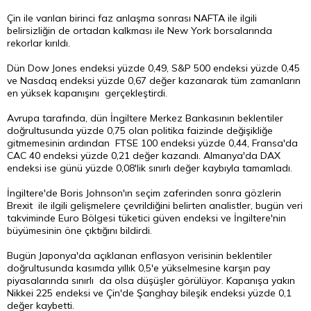
Çin ile varılan birinci faz anlaşma sonrası NAFTA ile ilgili
belirsizliğin de ortadan kalkması ile New York borsalarında
rekorlar kırıldı.
Dün Dow Jones endeksi yüzde 0,49, S&P 500 endeksi yüzde 0,45
ve Nasdaq endeksi yüzde 0,67 değer kazanarak tüm zamanların
en yüksek kapanışını gerçekleştirdi.
Avrupa tarafında, dün İngiltere Merkez Bankasının beklentiler
doğrultusunda yüzde 0,75 olan politika faizinde değişikliğe
gitmemesinin ardından FTSE 100 endeksi yüzde 0,44, Fransa'da
CAC 40 endeksi yüzde 0,21 değer kazandı. Almanya'da DAX
endeksi ise günü yüzde 0,08'lik sınırlı değer kaybıyla tamamladı.
İngiltere'de Boris Johnson'ın seçim zaferinden sonra gözlerin
Brexit ile ilgili gelişmelere çevrildiğini belirten analistler, bugün veri
takviminde Euro Bölgesi tüketici güven endeksi ve İngiltere'nin
büyümesinin öne çıktığını bildirdi.
Bugün Japonya'da açıklanan enflasyon verisinin beklentiler
doğrultusunda kasımda yıllık 0,5'e yükselmesine karşın pay
piyasalarında sınırlı da olsa düşüşler görülüyor. Kapanışa yakın
Nikkei 225 endeksi ve Çin'de Şanghay bileşik endeksi yüzde 0,1
değer kaybetti.