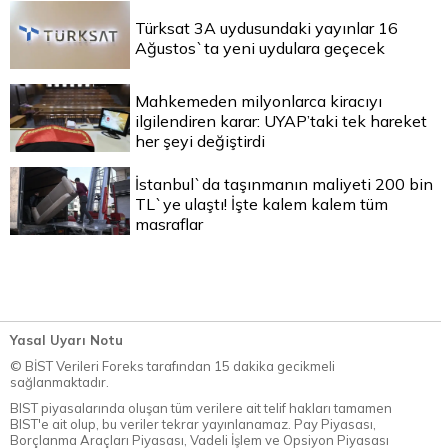
Türksat 3A uydusundaki yayınlar 16
Ağustos`ta yeni uydulara geçecek
Mahkemeden milyonlarca kiracıyı
ilgilendiren karar: UYAP’taki tek hareket
her şeyi değiştirdi
İstanbul`da taşınmanın maliyeti 200 bin
TL`ye ulaştı! İşte kalem kalem tüm
masraflar
Yasal Uyarı Notu
© BİST Verileri Foreks tarafından 15 dakika gecikmeli
sağlanmaktadır.
BIST piyasalarında oluşan tüm verilere ait telif hakları tamamen
BIST'e ait olup, bu veriler tekrar yayınlanamaz. Pay Piyasası,
Borçlanma Araçları Piyasası, Vadeli İşlem ve Opsiyon Piyasası