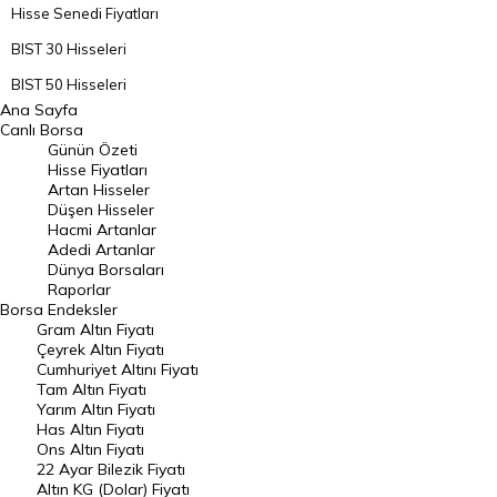
Hisse Senedi Fiyatları
BIST 30 Hisseleri
BIST 50 Hisseleri
Ana Sayfa
BIST 100 Hisseleri
Canlı Borsa
Günün Özeti
En Çok Artan Hisseler
Hisse Fiyatları
Artan Hisseler
En Çok Düşen Hisseler
Düşen Hisseler
Hacmi Artanlar
Hacmi Artanlar
Adedi Artanlar
Geçmiş Kapanışlar
Dünya Borsaları
Raporlar
Dünya Borsaları
Borsa
Endeksler
Gram Altın Fiyatı
Raporlar
Çeyrek Altın Fiyatı
Endeksler
Cumhuriyet Altını Fiyatı
Tam Altın Fiyatı
Yarım Altın Fiyatı
DÖVİZ
Has Altın Fiyatı
Ons Altın Fiyatı
Döviz Kuru
22 Ayar Bilezik Fiyatı
Dolar Kuru
Altın KG (Dolar) Fiyatı