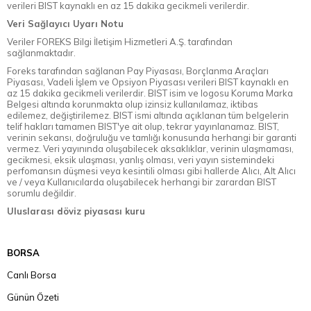
verileri BIST kaynaklı en az 15 dakika gecikmeli verilerdir.
Veri Sağlayıcı Uyarı Notu
Veriler FOREKS Bilgi İletişim Hizmetleri A.Ş. tarafından
sağlanmaktadır.
Foreks tarafından sağlanan Pay Piyasası, Borçlanma Araçları
Piyasası, Vadeli İşlem ve Opsiyon Piyasası verileri BIST kaynaklı en
az 15 dakika gecikmeli verilerdir. BIST isim ve logosu Koruma Marka
Belgesi altında korunmakta olup izinsiz kullanılamaz, iktibas
edilemez, değiştirilemez. BIST ismi altında açıklanan tüm belgelerin
telif hakları tamamen BIST'ye ait olup, tekrar yayınlanamaz. BIST,
verinin sekansı, doğruluğu ve tamlığı konusunda herhangi bir garanti
vermez. Veri yayınında oluşabilecek aksaklıklar, verinin ulaşmaması,
gecikmesi, eksik ulaşması, yanlış olması, veri yayın sistemindeki
perfomansın düşmesi veya kesintili olması gibi hallerde Alıcı, Alt Alıcı
ve / veya Kullanıcılarda oluşabilecek herhangi bir zarardan BIST
sorumlu değildir.
Uluslarası döviz piyasası kuru
BORSA
Canlı Borsa
Günün Özeti