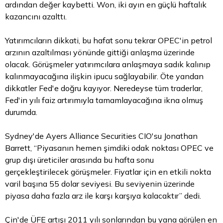
ardından değer kaybetti. Won, iki ayın en güçlü haftalık
kazancını azalttı.
Yatırımcıların dikkati, bu hafat sonu tekrar OPEC'in petrol
arzının azaltılması yönünde gittiği anlaşma üzerinde
olacak. Görüşmeler yatırımcılara anlaşmaya sadık kalınıp
kalınmayacağına ilişkin ipucu sağlayabilir. Öte yandan
dikkatler Fed'e doğru kayıyor. Neredeyse tüm traderlar,
Fed'in yılı faiz artırımıyla tamamlayacağına ikna olmuş
durumda.
Sydney'de Ayers Alliance Securities CIO'su Jonathan
Barrett, “Piyasanın hemen şimdiki odak noktası OPEC ve
grup dışı üreticiler arasında bu hafta sonu
gerçekleştirilecek görüşmeler. Fiyatlar için en etkili nokta
varil başına 55
dolar
seviyesi. Bu seviyenin üzerinde
piyasa daha fazla arz ile karşı karşıya kalacaktır” dedi.
Çin'de ÜFE artışı 2011 yılı sonlarından bu yana görülen en