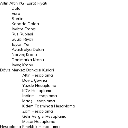
Altın
Altın KG (Euro) Fiyatı
Euro Kuru
Dolar
Euro
Pound Kuru
Sterlin
Kanada Doları
Frank Kuru
İsviçre Frangı
Riyal Kuru
Rus Rublesi
Suudi Riyali
Avustralya Doları
Japon Yeni
Avustralya Doları
Danimarka Kronu Kuru
Norveç Kronu
Danimarka Kronu
Kanada Doları Kuru
İsveç Kronu
Döviz
Merkez Bankası Kurlari
Norveç Kronu Kuru
Altın Hesaplama
İsveç Kronu Kuru
Döviz Çevirici
Yüzde Hesaplama
Japon Yeni Kuru
KDV Hesaplama
İndirim Hesaplama
Serbest Piyasa Döviz Kurları
Maaş Hesaplama
Kıdem Tazminatı Hesaplama
Merkez Bankası Döviz Kurları
Zam Hesaplama
Gelir Vergisi Hesaplama
ALTIN
Mesai Hesaplama
Hesaplama
Emeklilik Hesaplama