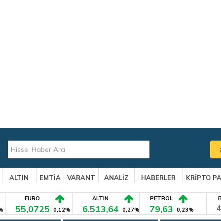
ALTIN
EMTİA
VARANT
ANALİZ
HABERLER
KRİPTO P
EURO
ALTIN
PETROL
55,0725
6.513,64
79,63
4
%
0,12%
0,27%
0,23%