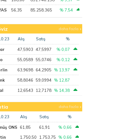
YAS
56,35
85.258.365
% 7,54
viz
daha fazla
10:23
Alış
Satış
%
lar
47,5903
47,5997
% 0,07
ro
55,0589
55,0746
% 0,12
rlin
63,9698
64,2905
% 13,97
ank
58,8046
59,0994
% 12,87
al
12,6543
12,7178
% 14,38
tia
daha fazla
10:23
Alış
Satış
%
müş ONS
61,85
61,91
% 0,66
tin
1.750,50
1.753,75
% 0,66