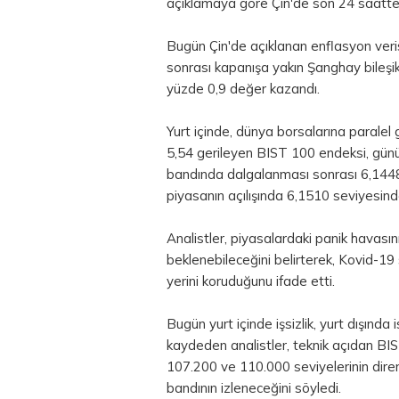
açıklamaya göre Çin'de son 24 saatte 
Bugün Çin'de açıklanan enflasyon veris
sonrası kapanışa yakın Şanghay bileşi
yüzde 0,9 değer kazandı.
Yurt içinde, dünya borsalarına paralel 
5,54 gerileyen BIST 100 endeksi, gü
bandında dalgalanması sonrası 6,144
piyasanın açılışında 6,1510 seviyesin
Analistler, piyasalardaki panik havasın
beklenebileceğini belirterek, Kovid-19 
yerini koruduğunu ifade etti.
Bugün yurt içinde işsizlik, yurt dışında
kaydeden analistler, teknik açıdan B
107.200 ve 110.000 seviyelerinin dir
bandının izleneceğini söyledi.