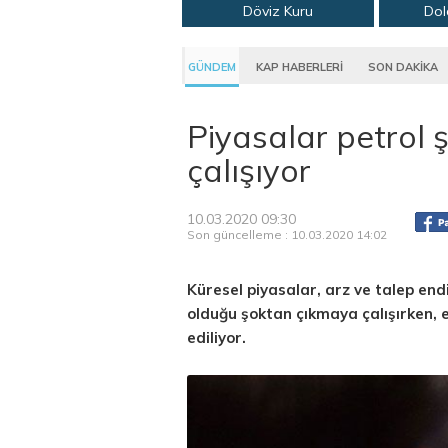
Döviz Kuru
Dol
GÜNDEM
KAP HABERLERİ
SON DAKİKA
Piyasalar petrol
çalışıyor
10.03.2020 09:30
Son güncelleme : 10.03.2020 14:02
Küresel piyasalar, arz ve talep end
olduğu şoktan çıkmaya çalışırken, 
ediliyor.