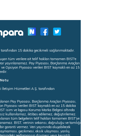
s tarafından 15 dakika gecikmeli sağlanmaktadır.
uşan tüm verilere ait telif hakları tamamen BIST'e
tekrar yayınlanamaz. Pay Piyasası, Borçlanma Araçları
m ve Opsiyon Piyasası verileri BIST kaynaklı en az 15
erdir.
ı Notu
i İletişim Hizmetleri A.Ş. tarafından
ğlanan Pay Piyasası, Borçlanma Araçları Piyasası,
on Piyasası verileri BIST kaynaklı en az 15 dakika
 BIST isim ve logosu Koruma Marka Belgesi altında
iz kullanılamaz, iktibas edilemez, değiştirilemez.
klanan tüm belgelerin telif hakları tamamen BIST'ye
nlanamaz. BIST, verinin sekansı, doğruluğu ve tamlığı
ir garanti vermez. Veri yayınında oluşabilecek
ulaşmaması, gecikmesi, eksik ulaşması, yanlış
stemindeki perfomansın düşmesi veya kesintili