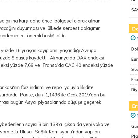
SA
 salgınına karşı daha önce bölgesel olarak alınan
ayacağını duyurması ve ülkede serbest dolaşımın
Dö
ı gündemin en önemli başlığı oldu.
Do
de yüzde 16’yı aşan kayıpların yaşandığı Avrupa
 yüzde 8 düşüş kaydetti. Almanya'da DAX endeksi
Eu
ndeksi yüzde 7,69 ve Fransa'da CAC 40 endeksi yüzde
Ste
Fr
ası'nın faiz indirimi ve repo yoluyla likidite
Riy
e sürdürdü. Parite, dün 1,1496 ile Ocak 2019'dan bu
onrası bugün Asya piyasalarında düşüşe geçerek
Em
ybedenlerin sayısı 3 bin 139’a çıksa da yeni vaka ve
Gü
evam etti. Ulusal Sağlık Komisyonu’ndan yapılan
Pla