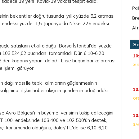
sadece 19 yeni Kovid-19 vakası tespit edildi.
Pa
inin beklentiler doğrultusunda yıllık yüzde 5,2 artması
Bre
k endeksi yüzde 1,5, Japonya'da Nikkei 225 endeksi
Alt
Se
güçlü satışların etkili olduğu Borsa İstanbul'da, yüzde
nü 103.524,02 puandan tamamladı. Dün 6,10-6,20
10
8'den kapanış yapan dolar/TL ise bugün bankalararası
XU
de işlem görüyor.
ın dağılması ile tepki alımlarının güçlenmesinin
10
salgınına ilişkin haber akışının gündemin odağındaki
OF
 ise Avro Bölgesi'nin büyüme verisinin takip edileceğini
10
IST 100 endeksinde 103.400 ve 102.500'ün destek,
SA
enç konumunda olduğunu, dolar/TL'de ise 6,10-6,20