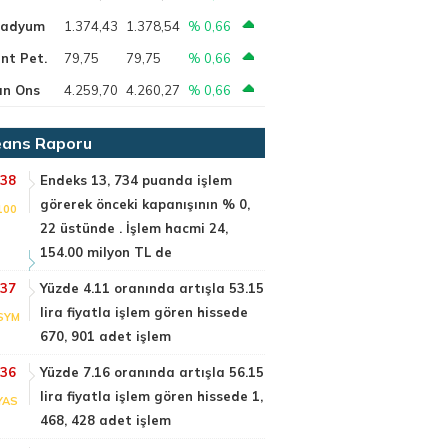
ladyum
1.374,43
1.378,54
% 0,66
nt Pet.
79,75
79,75
% 0,66
ın Ons
4.259,70
4.260,27
% 0,66
ans Raporu
:38
Endeks 13, 734 puanda işlem
görerek önceki kapanışının % 0,
100
22 üstünde . İşlem hacmi 24,
154.00 milyon TL de
:37
Yüzde 4.11 oranında artışla 53.15
lira fiyatla işlem gören hissede
SYM
670, 901 adet işlem
:36
Yüzde 7.16 oranında artışla 56.15
lira fiyatla işlem gören hissede 1,
YAS
468, 428 adet işlem