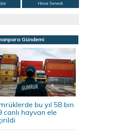
adar
Hisse Senedi
manpara Gündemi
rüklerde bu yıl 58 bin
 canlı hayvan ele
irildi