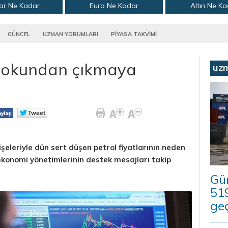
ar Ne Kadar
Euro Ne Kadar
Altın Ne K
GÜNCEL
UZMAN YORUMLARI
PİYASA TAKVİMİ
 şokundan çıkmaya
uz
işeleriyle dün sert düşen petrol fiyatlarının neden
ekonomi yönetimlerinin destek mesajları takip
Güm
519
geç