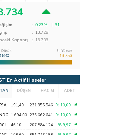
3.734
eğişim
:
0,23%
|
31
ılış
:
13.729
nceki Kapanış
: 13.703
 Düşük
En Yüksek
3.680
13.753
ST En Aktif Hisseler
TAN
DÜŞEN
HACİM
ADET
FSA
191,40
231.355.546
% 10,00
NDG
1.694,00
236.662.641
% 10,00
RCL
46,10
207.884.124
% 9,97
TAE
108,60
851.746.158
% 9,97