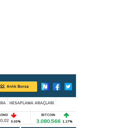
ARA
HESAPLAMA ARAÇLARI
BONO
BITCOIN
0,02
3.080.566
0,00%
1,27%