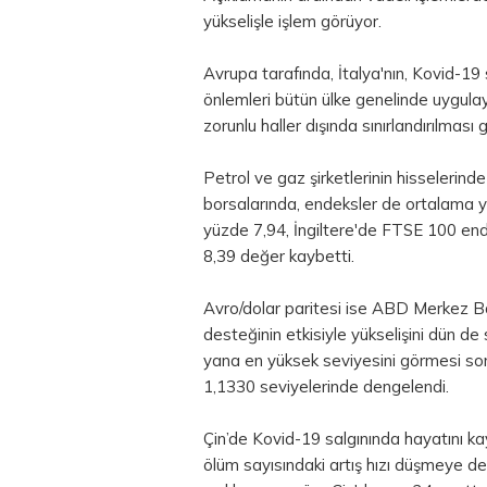
yükselişle işlem görüyor.
Avrupa tarafında, İtalya'nın, Kovid-19
önlemleri bütün ülke genelinde uygul
zorunlu haller dışında sınırlandırılmas
Petrol ve gaz şirketlerinin hisselerin
borsalarında, endeksler de ortalama
yüzde 7,94, İngiltere'de FTSE 100 e
8,39 değer kaybetti.
Avro/dolar paritesi ise ABD Merkez Bank
desteğinin etkisiyle yükselişini dün d
yana en yüksek seviyesini görmesi s
1,1330 seviyelerinde dengelendi.
Çin’de Kovid-19 salgınında hayatını ka
ölüm sayısındaki artış hızı düşmeye d