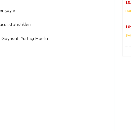
10
er şöyle:
RU
cü istatistikleri
10
SA
 Gayrisafi Yurt içi Hasıla