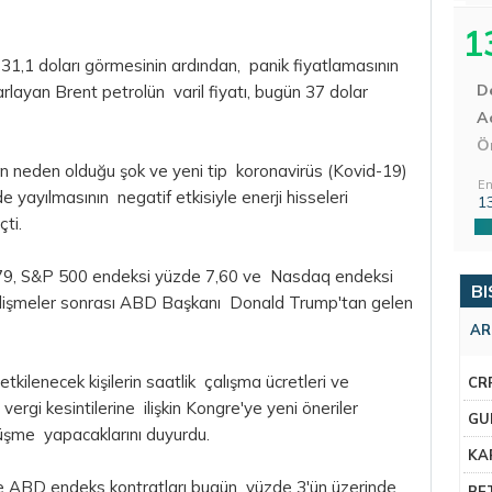
1
31,1 doları görmesinin ardından, panik fiyatlamasının
D
arlayan Brent petrolün varil fiyatı, bugün 37 dolar
Aç
Ö
nın neden olduğu şok ve yeni tip koronavirüs (Kovid-19)
En
 yayılmasının negatif etkisiyle enerji hisseleri
1
çti.
9, S&P 500 endeksi yüzde 7,60 ve Nasdaq endeksi
BI
lişmeler sonrası ABD Başkanı Donald Trump'tan gelen
AR
kilenecek kişilerin saatlik çalışma ücretleri ve
CR
vergi kesintilerine ilişkin Kongre'ye yeni öneriler
GU
üşme yapacaklarını duyurdu.
KA
de ABD endeks kontratları bugün yüzde 3'ün üzerinde
BE