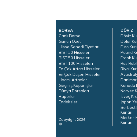
BORSA
DÖVİZ
Canlı Borsa
Döviz Ku
Günün Özeti
Dolar Ku
Hisse Senedi Fiyatları
Euro Kur
BIST 30 Hisseleri
Pound K
BIST 50 Hisseleri
Frank Ku
BIST 100 Hisseleri
Rus Rubl
En Çok Artan Hisseler
Riyal Kur
En Çok Düşen Hisseler
Avustral
Hacmi Artanlar
Danimar
Geçmiş Kapanışlar
Kanada D
Dünya Borsaları
Norveç K
Raporlar
İsveç Kr
Endeksler
Japon Ye
Serbest 
Kurları
Merkez 
Copyright 2026
Kurları
©