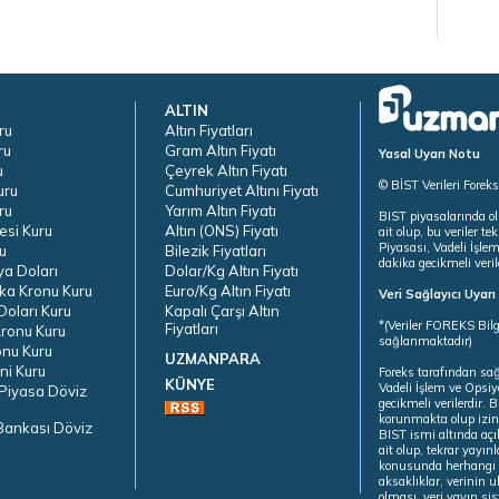
ALTIN
ru
Altın Fiyatları
ru
Gram Altın Fiyatı
Yasal Uyarı Notu
u
Çeyrek Altın Fiyatı
© BİST Verileri Forek
uru
Cumhuriyet Altını Fiyatı
ru
Yarım Altın Fiyatı
BIST piyasalarında ol
esi Kuru
Altın (ONS) Fiyatı
ait olup, bu veriler 
Piyasası, Vadeli İşle
u
Bilezik Fiyatları
dakika gecikmeli veril
ya Doları
Dolar/Kg Altın Fiyatı
ka Kronu Kuru
Euro/Kg Altın Fiyatı
Veri Sağlayıcı Uyar
oları Kuru
Kapalı Çarşı Altın
*(Veriler FOREKS Bilg
Fiyatları
ronu Kuru
sağlanmaktadır)
onu Kuru
UZMANPARA
ni Kuru
Foreks tarafından sa
KÜNYE
Vadeli İşlem ve Opsiy
Piyasa Döviz
gecikmeli verilerdir.
korunmakta olup izins
Bankası Döviz
BIST ismi altında açı
ait olup, tekrar yayı
konusunda herhangi b
aksaklıklar, verinin 
olması, veri yayın si