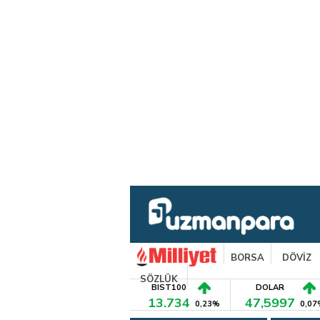
BORSA
DÖVİZ
SÖZLÜK
BIST100
DOLAR
13.734
47,5997
0,23%
0,07