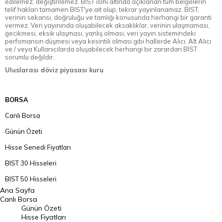
edilemez, değiştirilemez. BIST ismi altında açıklanan tüm belgelerin
telif hakları tamamen BIST'ye ait olup, tekrar yayınlanamaz. BIST,
verinin sekansı, doğruluğu ve tamlığı konusunda herhangi bir garanti
vermez. Veri yayınında oluşabilecek aksaklıklar, verinin ulaşmaması,
gecikmesi, eksik ulaşması, yanlış olması, veri yayın sistemindeki
perfomansın düşmesi veya kesintili olması gibi hallerde Alıcı, Alt Alıcı
ve / veya Kullanıcılarda oluşabilecek herhangi bir zarardan BIST
sorumlu değildir.
Uluslarası döviz piyasası kuru
BORSA
Canlı Borsa
Günün Özeti
Hisse Senedi Fiyatları
BIST 30 Hisseleri
BIST 50 Hisseleri
Ana Sayfa
BIST 100 Hisseleri
Canlı Borsa
Günün Özeti
En Çok Artan Hisseler
Hisse Fiyatları