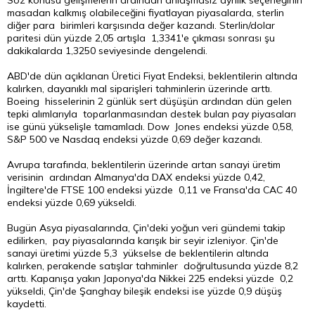
Söz konusu gelişmelerin ardından anlaşmasız ayrılık seçeneğinin
masadan kalkmış olabileceğini fiyatlayan piyasalarda,
sterlin
diğer para birimleri karşısında değer kazandı. Sterlin/dolar
paritesi dün yüzde 2,05 artışla 1,3341'e çıkması sonrası şu
dakikalarda 1,3250 seviyesinde dengelendi.
ABD'de dün açıklanan Üretici Fiyat Endeksi, beklentilerin altında
kalırken, dayanıklı mal siparişleri tahminlerin üzerinde arttı.
Boeing hisselerinin 2 günlük sert düşüşün ardından dün gelen
tepki alımlarıyla toparlanmasından destek bulan pay piyasaları
ise günü yükselişle tamamladı. Dow Jones endeksi yüzde 0,58,
S&P 500 ve Nasdaq endeksi yüzde 0,69 değer kazandı.
Avrupa tarafında, beklentilerin üzerinde artan sanayi üretim
verisinin ardından Almanya'da DAX endeksi yüzde 0,42,
İngiltere'de FTSE 100 endeksi yüzde 0,11 ve Fransa'da CAC 40
endeksi yüzde 0,69 yükseldi.
Bugün Asya piyasalarında, Çin'deki yoğun veri gündemi takip
edilirken, pay piyasalarında karışık bir seyir izleniyor. Çin'de
sanayi üretimi yüzde 5,3 yükselse de beklentilerin altında
kalırken, perakende satışlar tahminler doğrultusunda yüzde 8,2
arttı. Kapanışa yakın Japonya'da Nikkei 225 endeksi yüzde 0,2
yükseldi, Çin'de Şanghay bileşik endeksi ise yüzde 0,9 düşüş
kaydetti.