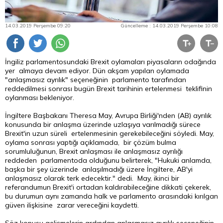
14.03.2019 Perşembe 09:20
Güncelleme : 14.03.2019 Perşembe 10:08
İngiliz parlamentosundaki Brexit oylamaları piyasaların odağında
yer almaya devam ediyor. Dün akşam yapılan oylamada
"anlaşmasız ayrılık" seçeneğinin parlamento tarafından
reddedilmesi sonrası bugün Brexit tarihinin ertelenmesi teklifinin
oylanması bekleniyor.
İngiltere Başbakanı Theresa May, Avrupa Birliği'nden (AB) ayrılık
konusunda bir anlaşma üzerinde uzlaşıya varılmadığı sürece
Brexit'in uzun süreli ertelenmesinin gerekebileceğini söyledi. May,
oylama sonrası yaptığı açıklamada, bir çözüm bulma
sorumluluğunun, Brexit anlaşması ile anlaşmasız ayrılığı
reddeden parlamentoda olduğunu belirterek, "Hukuki anlamda,
başka bir şey üzerinde anlaşılmadığı üzere İngiltere, AB'yi
anlaşmasız olarak terk edecektir." dedi. May, ikinci bir
referandumun Brexit'i ortadan kaldırabileceğine dikkati çekerek,
bu durumun aynı zamanda halk ve parlamento arasındaki kırılgan
güven ilişkisine zarar vereceğini kaydetti.