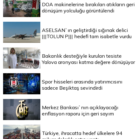
DOA makinelerine bırakılan atıkların geri
dönüşüm yolculuğu görüntülendi
ASELSAN`ın geliştirdiği sığınak delici
|||TOLUN P||| hedefi tam isabetle vurdu
Bakanlık desteğiyle kurulan tesiste
Yalova aronyası katma değere dönüşüyor
Spor hisseleri arasında yatırımcısını
sadece Beşiktaş sevindirdi
Merkez Bankası`nın açıklayacağı
enflasyon raporu için geri sayım
Türkiye, ihracatta hedef ülkelere 94