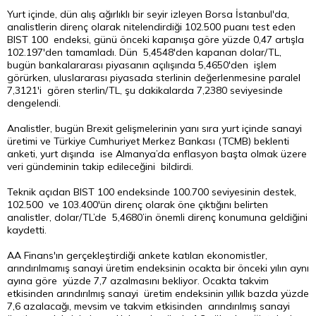
Yurt içinde, dün alış ağırlıklı bir seyir izleyen
Borsa
İstanbul'da,
analistlerin direnç olarak nitelendirdiği 102.500 puanı test eden
BIST 100 endeksi, günü önceki kapanışa göre yüzde 0,47 artışla
102.197'den tamamladı. Dün 5,4548'den kapanan dolar/TL,
bugün bankalararası piyasanın açılışında 5,4650'den işlem
görürken, uluslararası piyasada sterlinin değerlenmesine paralel
7,3121'i gören sterlin/TL, şu dakikalarda 7,2380 seviyesinde
dengelendi.
Analistler, bugün Brexit gelişmelerinin yanı sıra yurt içinde sanayi
üretimi ve Türkiye Cumhuriyet Merkez Bankası (TCMB) beklenti
anketi, yurt dışında ise Almanya’da enflasyon başta olmak üzere
veri gündeminin takip edileceğini bildirdi.
Teknik açıdan BIST 100 endeksinde 100.700 seviyesinin destek,
102.500 ve 103.400'ün direnç olarak öne çıktığını belirten
analistler, dolar/TL’de 5,4680’in önemli direnç konumuna geldiğini
kaydetti.
AA Finans'ın gerçekleştirdiği ankete katılan ekonomistler,
arındırılmamış sanayi üretim endeksinin ocakta bir önceki yılın aynı
ayına göre yüzde 7,7 azalmasını bekliyor. Ocakta takvim
etkisinden arındırılmış sanayi üretim endeksinin yıllık bazda yüzde
7,6 azalacağı, mevsim ve takvim etkisinden arındırılmış sanayi