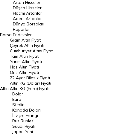
Artan Hisseler
En Çok Düşen Hisseler
Düşen Hisseler
Hacmi Artanlar
Hacmi Artanlar
Adedi Artanlar
Geçmiş Kapanışlar
Dünya Borsaları
Raporlar
Dünya Borsaları
Borsa
Endeksler
Gram Altın Fiyatı
Raporlar
Çeyrek Altın Fiyatı
Endeksler
Cumhuriyet Altını Fiyatı
Tam Altın Fiyatı
Yarım Altın Fiyatı
DÖVİZ
Has Altın Fiyatı
Ons Altın Fiyatı
Döviz Kuru
22 Ayar Bilezik Fiyatı
Dolar Kuru
Altın KG (Dolar) Fiyatı
Altın
Altın KG (Euro) Fiyatı
Euro Kuru
Dolar
Euro
Pound Kuru
Sterlin
Kanada Doları
Frank Kuru
İsviçre Frangı
Riyal Kuru
Rus Rublesi
Suudi Riyali
Avustralya Doları
Japon Yeni