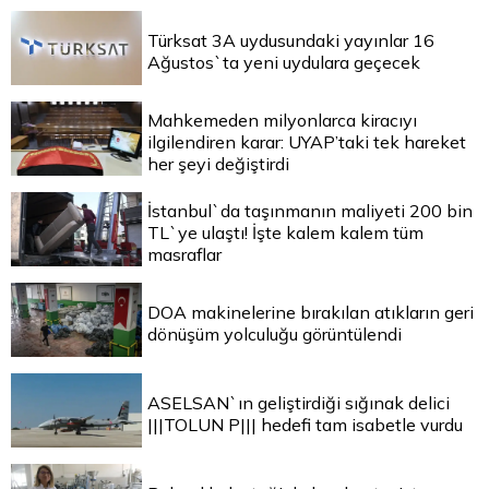
Türksat 3A uydusundaki yayınlar 16
Ağustos`ta yeni uydulara geçecek
Mahkemeden milyonlarca kiracıyı
ilgilendiren karar: UYAP’taki tek hareket
her şeyi değiştirdi
İstanbul`da taşınmanın maliyeti 200 bin
TL`ye ulaştı! İşte kalem kalem tüm
masraflar
DOA makinelerine bırakılan atıkların geri
dönüşüm yolculuğu görüntülendi
ASELSAN`ın geliştirdiği sığınak delici
|||TOLUN P||| hedefi tam isabetle vurdu