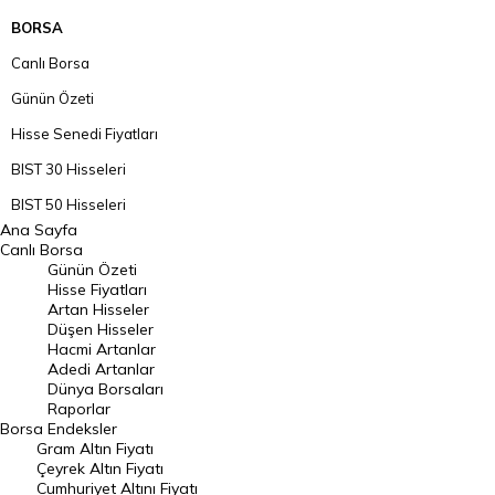
BORSA
Canlı Borsa
Günün Özeti
Hisse Senedi Fiyatları
BIST 30 Hisseleri
BIST 50 Hisseleri
Ana Sayfa
BIST 100 Hisseleri
Canlı Borsa
Günün Özeti
En Çok Artan Hisseler
Hisse Fiyatları
Artan Hisseler
En Çok Düşen Hisseler
Düşen Hisseler
Hacmi Artanlar
Hacmi Artanlar
Adedi Artanlar
Geçmiş Kapanışlar
Dünya Borsaları
Raporlar
Dünya Borsaları
Borsa
Endeksler
Gram Altın Fiyatı
Raporlar
Çeyrek Altın Fiyatı
Endeksler
Cumhuriyet Altını Fiyatı