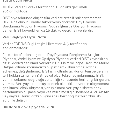
Yasal Uyarı Notu
© BİST Verileri Foreks tarafından 15 dakika gecikmeli
sağlanmaktadır.
BIST piyasalarında oluşan tüm verilere ait telif hakları tamamen
BIST'e ait olup, bu veriler tekrar yayınlanamaz. Pay Piyasası,
Borçlanma Araçları Piyasası, Vadeli İşlem ve Opsiyon Piyasası
verileri BIST kaynaklı en az 15 dakika gecikmeli verilerdir.
Veri Sağlayıcı Uyarı Notu
Veriler FOREKS Bilgi İletişim Hizmetleri A.Ş. tarafından
sağlanmaktadır.
Foreks tarafından sağlanan Pay Piyasası, Borçlanma Araçları
Piyasası, Vadeli İşlem ve Opsiyon Piyasası verileri BIST kaynaklı en
az 15 dakika gecikmeli verilerdir. BIST isim ve logosu Koruma Marka
Belgesi altında korunmakta olup izinsiz kullanılamaz, iktibas
edilemez, değiştirilemez. BIST ismi altında açıklanan tüm belgelerin
telif hakları tamamen BIST'ye ait olup, tekrar yayınlanamaz. BIST,
verinin sekansı, doğruluğu ve tamlığı konusunda herhangi bir garanti
vermez. Veri yayınında oluşabilecek aksaklıklar, verinin ulaşmaması,
gecikmesi, eksik ulaşması, yanlış olması, veri yayın sistemindeki
perfomansın düşmesi veya kesintili olması gibi hallerde Alıcı, Alt Alıcı
ve / veya Kullanıcılarda oluşabilecek herhangi bir zarardan BIST
sorumlu değildir.
Uluslarası döviz piyasası kuru