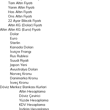
Tam Altın Fiyatı
Yarım Altın Fiyatı
DÖVİZ
Has Altın Fiyatı
Ons Altın Fiyatı
Döviz Kuru
22 Ayar Bilezik Fiyatı
Dolar Kuru
Altın KG (Dolar) Fiyatı
Altın
Altın KG (Euro) Fiyatı
Euro Kuru
Dolar
Euro
Pound Kuru
Sterlin
Kanada Doları
Frank Kuru
İsviçre Frangı
Riyal Kuru
Rus Rublesi
Suudi Riyali
Avustralya Doları
Japon Yeni
Avustralya Doları
Danimarka Kronu Kuru
Norveç Kronu
Danimarka Kronu
Kanada Doları Kuru
İsveç Kronu
Döviz
Merkez Bankası Kurlari
Norveç Kronu Kuru
Altın Hesaplama
İsveç Kronu Kuru
Döviz Çevirici
Yüzde Hesaplama
Japon Yeni Kuru
KDV Hesaplama
İndirim Hesaplama