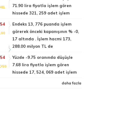
71.90 lira fiyatla işlem gören
NEL
hissede 321, 259 adet işlem
:54
Endeks 13, 776 puanda işlem
görerek önceki kapanışının % -0,
100
17 altında . İşlem hacmi 173,
288.00 milyon TL de
:54
Yüzde -9.75 oranında düşüşle
7.68 lira fiyatla işlem gören
DGS
hissede 17, 524, 069 adet işlem
daha fazla