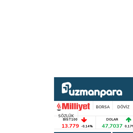
BORSA
DÖVİZ
SÖZLÜK
BIST100
DOLAR
13.779
47,7037
-0,14%
0,17