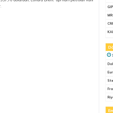
.
GI
MR
CR
KA
Dö
Do
Eu
Ste
Fr
Riy
Em