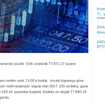
İstan
TL`y
masr
DOA m
dönü
ASELS
|||TO
yarısında yüzde 0,66 azalarak 77.871,37 puana
ara verilen saat 13.00'e kadar, önceki kapanışa göre
am tatili nedeniyle kapalı olan BIST 100 endeksi, güne
8.185,44 puandan başladı. Endeks en düşük 77.680,18
gördü.