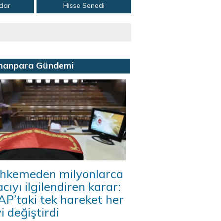
adar
Hisse Senedi
manpara Gündemi
hkemeden milyonlarca
acıyı ilgilendiren karar:
P’taki tek hareket her
i değiştirdi