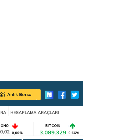
ARA
HESAPLAMA ARAÇLARI
BONO
BITCOIN
0,02
3.089.329
0,00%
0,66%