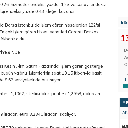
 0,26, hizmetler endeksi yüzde 1,23 ve sanayi endeksi
oji endeksi yüzde 0,43 değer kazandı.
BIS
nda
Borsa
İstanbul'da işlem gören hisselerden 122'si
 En çok işlem gören hisse senetleri Garanti Bankası,
1
 Akbank oldu.
D
VİYESİNDE
Aç
Ö
sı
Kesin Alım Satım Pazarında işlem gören gösterge
 bugün valörlü işlemlerinin saat 13.15 itibarıyla basit
En
1
zde 8,62 seviyelerinde bulunuyor.
itesi 1,1062, sterlin/dolar paritesi 1,2953, dolar/yen
BI
AR
 liradan, euro 3,2345 liradan satılıyor.
EM
1.357,70 dolardan, Londra Brent tipi ham petrolün varil