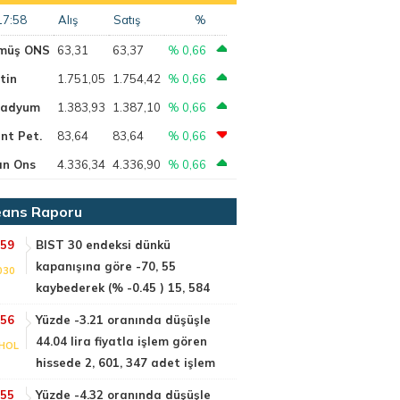
17:58
Alış
Satış
%
müş ONS
63,31
63,37
% 0,66
tin
1.751,05
1.754,42
% 0,66
ladyum
1.383,93
1.387,10
% 0,66
nt Pet.
83,64
83,64
% 0,66
ın Ons
4.336,34
4.336,90
% 0,66
ans Raporu
:59
BIST 30 endeksi dünkü
kapanışına göre -70, 55
030
kaybederek (% -0.45 ) 15, 584
:56
Yüzde -3.21 oranında düşüşle
44.04 lira fiyatla işlem gören
HOL
hissede 2, 601, 347 adet işlem
:55
Yüzde -4.32 oranında düşüşle