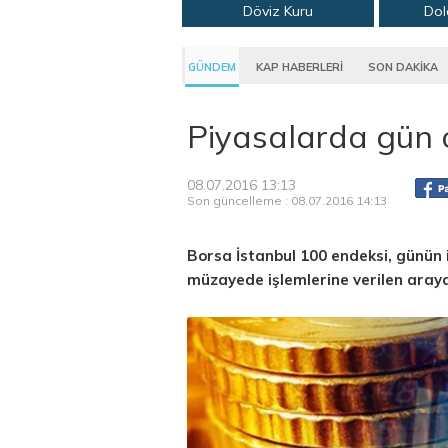
Döviz Kuru
Dol
GÜNDEM
KAP HABERLERİ
SON DAKİKA
Piyasalarda gün 
08.07.2016 13:13
Son güncelleme : 08.07.2016 14:13
Borsa İstanbul 100 endeksi, günün 
müzayede işlemlerine verilen aray