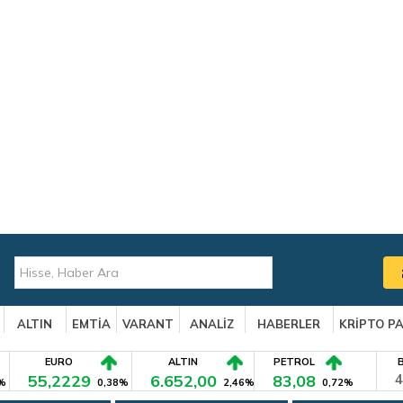
ALTIN
EMTİA
VARANT
ANALİZ
HABERLER
KRİPTO P
EURO
ALTIN
PETROL
55,2229
6.652,00
83,08
4
%
0,38%
2,46%
0,72%