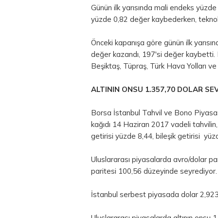
Günün ilk yarısında mali endeks yüzde
yüzde 0,82 değer kaybederken, teknol
Önceki kapanışa göre günün ilk yarısı
değer kazandı, 197'si değer kaybetti.
Beşiktaş, Tüpraş, Türk Hava Yolları ve
ALTININ ONSU 1.357,70 DOLAR SE
Borsa İstanbul
Tahvil ve Bono Piyasa
kağıdı 14 Haziran 2017 vadeli tahvilin,
getirisi yüzde 8,44, bileşik getirisi yü
Uluslararası piyasalarda avro/dolar par
paritesi 100,56 düzeyinde seyrediyor.
İstanbul serbest piyasada dolar 2,9239
Uluslararası piyasalarda altının onsu 