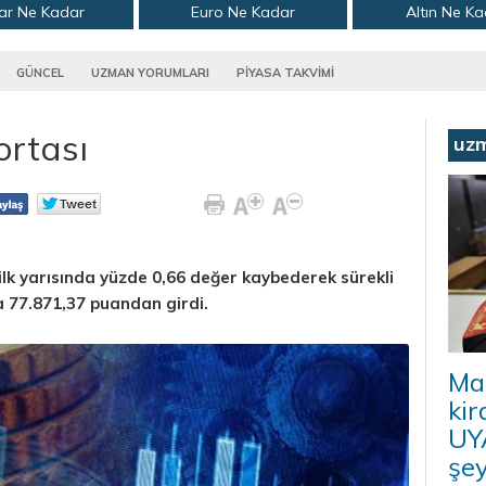
ar Ne Kadar
Euro Ne Kadar
Altın Ne K
GÜNCEL
UZMAN YORUMLARI
PİYASA TAKVİMİ
ortası
uz
ilk yarısında yüzde 0,66 değer kaybederek sürekli
a 77.871,37 puandan girdi.
Ma
kir
UYA
şey