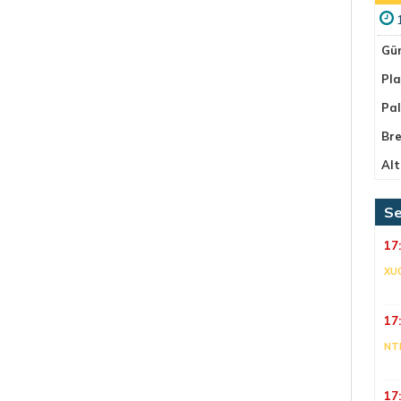
Gü
Pla
Pa
Bre
Alt
Se
17
XU
17
NT
17