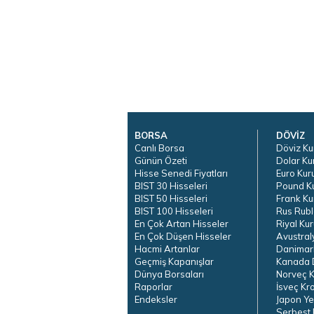
BORSA
DÖVİZ
Canlı Borsa
Döviz Ku
Günün Özeti
Dolar Ku
Hisse Senedi Fiyatları
Euro Kur
BIST 30 Hisseleri
Pound K
BIST 50 Hisseleri
Frank Ku
BIST 100 Hisseleri
Rus Rubl
En Çok Artan Hisseler
Riyal Kur
En Çok Düşen Hisseler
Avustral
Hacmi Artanlar
Danimar
Geçmiş Kapanışlar
Kanada D
Dünya Borsaları
Norveç K
Raporlar
İsveç Kr
Endeksler
Japon Ye
Serbest 