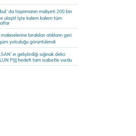
bul`da taşınmanın maliyeti 200 bin
e ulaştı! İşte kalem kalem tüm
aflar
akinelerine bırakılan atıkların geri
şüm yolculuğu görüntülendi
AN`ın geliştirdiği sığınak delici
LUN P||| hedefi tam isabetle vurdu