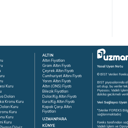
ALTIN
ru
Altın Fiyatları
ru
Gram Altın Fiyatı
Yasal Uyarı Notu
u
Çeyrek Altın Fiyatı
© BİST Verileri Forek
uru
Cumhuriyet Altını Fiyatı
ru
Yarım Altın Fiyatı
BIST piyasalarında ol
esi Kuru
Altın (ONS) Fiyatı
ait olup, bu veriler 
Piyasası, Vadeli İşle
u
Bilezik Fiyatları
dakika gecikmeli veril
ya Doları
Dolar/Kg Altın Fiyatı
ka Kronu Kuru
Euro/Kg Altın Fiyatı
Veri Sağlayıcı Uyar
oları Kuru
Kapalı Çarşı Altın
*(Veriler FOREKS Bilg
Fiyatları
ronu Kuru
sağlanmaktadır)
onu Kuru
UZMANPARA
ni Kuru
Foreks tarafından sa
KÜNYE
Vadeli İşlem ve Opsiy
Piyasa Döviz