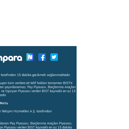
s tarafından 15 dakika gecikmeli sağlanmaktadır.
uşan tüm verilere ait telif hakları tamamen BIST'e
tekrar yayınlanamaz. Pay Piyasası, Borçlanma Araçları
m ve Opsiyon Piyasası verileri BIST kaynaklı en az 15
erdir.
ı Notu
i İletişim Hizmetleri A.Ş. tarafından
ğlanan Pay Piyasası, Borçlanma Araçları Piyasası,
on Piyasası verileri BIST kaynaklı en az 15 dakika