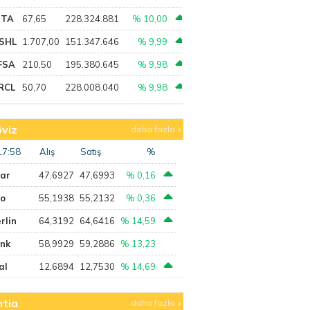
PTA
67,65
228.324.881
% 10,00
SHL
1.707,00
151.347.646
% 9,99
FSA
210,50
195.380.645
% 9,98
RCL
50,70
228.008.040
% 9,98
viz
daha fazla
17:58
Alış
Satış
%
lar
47,6927
47,6993
% 0,16
ro
55,1938
55,2132
% 0,36
rlin
64,3192
64,6416
% 14,59
ank
58,9929
59,2886
% 13,23
al
12,6894
12,7530
% 14,69
tia
daha fazla