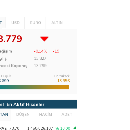
T
USD
EURO
ALTIN
3.779
eğişim
:
-0,14%
|
-19
ılış
:
13.827
nceki Kapanış
: 13.799
 Düşük
En Yüksek
3.699
13.956
ST En Aktif Hisseler
TAN
DÜŞEN
HACİM
ADET
PAE
73,70
1.458.026.107
% 10,00